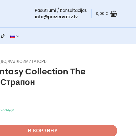
Pasūtījumi / Konsultācijas
0,00
€
info@prezervativ.lv
ЛДО, ФАЛЛОИМИТАТОРЫ
ntasy Collection The
r
Страпон
а складе
вара Anal Fantasy Collection The Pegger
В КОРЗИНУ