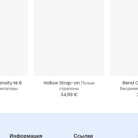
+
+
ensity Nr.6
Hollow Strap-on
Полые
Bend O
митаторы
страпоны
Бесреме
€
34,99
€
Информация
Ссылки