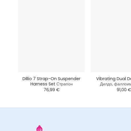
+
+
Dillio 7 Strap-On Suspender
Vibrating Dual D
Harness Set
Страпон
Дилдо, фаллои
76,99
€
91,00