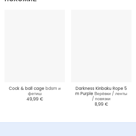
Cock & ball cage
bdsm и
Darkness Kinbaku Rope 5
фетиш
m Purple
Верёвки / ленты
/ повязки
49,99
€
8,99
€