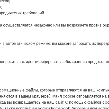
есов;
м;
ридических требований.
а осуществляется незаконно или вы возражаете против обр
 в автоматическом режиме, вы можете запросить их переда
опросить вас идентифицировать себя, сравнив предостав
ормационные файлы, которые отправляются на ваш компью
раняются в вашем браузере). Файл cookie отправляется на
когда вы возвращаетесь на наш сайт. С помощью файлов co
ы также используем услуги Facebook, Google и других пос