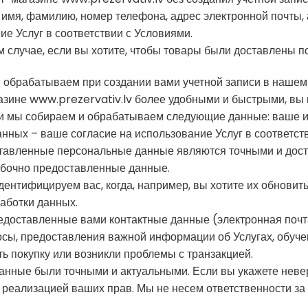
мя, фамилию, номер телефона, адрес электронной почты, а
е Услуг в соответствии с Условиями.
ом случае, если вы хотите, чтобы товары были доставлены п
 обрабатываем при создании вами учетной записи в нашем 
газине www.prezervativ.lv более удобными и быстрыми, вы 
си мы собираем и обрабатываем следующие данные: ваше и
анных – ваше согласие на использование Услуг в соответст
доставленные персональные данные являются точными и дост
ибочно предоставленные данные.
дентифицируем вас, когда, например, вы хотите их обнови
аботки данных.
о предоставленные вами контактные данные (электронная по
росы, предоставления важной информации об Услугах, обуче
ть покупку или возникли проблемы с транзакцией.
данные были точными и актуальными. Если вы укажете неве
и реализацией ваших прав. Мы не несем ответственности за