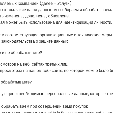
авляемых Компанией (далее – Услуги).
о том, какие ваши данные мы собираем и обрабатываем, дл
быть изменены, дополнены, обновлены.
я может быть использована для идентификации личности,
м соответствующие организационные и технические меры 
 законодательства о защите данных.
е и не обрабатываете?
осмотров на веб-сайтах третьих лиц.
 просмотрах на нашем веб-сайте, по которой можно было б
и обрабатываете?
твующие и необходимые персональные данные, которые тре
и обрабатываем при совершении вами покупок:
ет-магазине www.prezervativ.lv без создания учетной запи