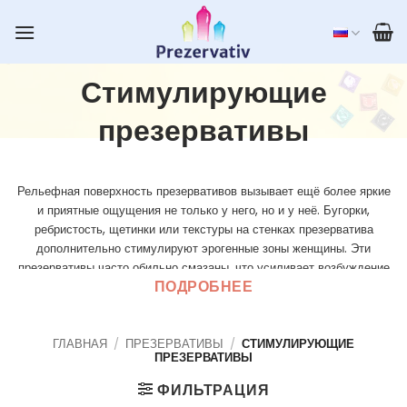
Skip
to
content
Стимулирующие
презервативы
Рельефная поверхность презервативов вызывает ещё более яркие
и приятные ощущения не только у него, но и у неё. Бугорки,
ребристость, щетинки или текстуры на стенках презерватива
дополнительно стимулируют эрогенные зоны женщины. Эти
презервативы часто обильно смазаны, что усиливает возбуждение
ПОДРОБНЕЕ
обоих партнёров. Стимулирующие презервативы пользуются
особой популярностью не только в Латвии, но и во всём мире
благодаря своим дополнительным эффектам, которые делают
половой акт более интенсивным и приятным. Обеспечивая
ГЛАВНАЯ
/
ПРЕЗЕРВАТИВЫ
/
СТИМУЛИРУЮЩИЕ
ПРЕЗЕРВАТИВЫ
максимальную дополнительную стимуляцию, такие презервативы
прекрасно выполняют свои основные функции — защищают от
ФИЛЬТРАЦИЯ
инфекций, передающихся половым путём, и незапланированной