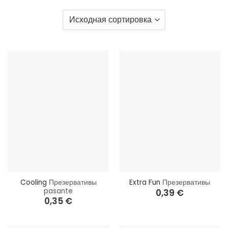
беременности. Все презервативы, представленные в интернет-
магазине, соответствуют самым высоким стандартам качества и
безопасны в использовании.
Cooling
Презервативы
Extra Fun
Презервативы
pasante
0,39
€
0,35
€