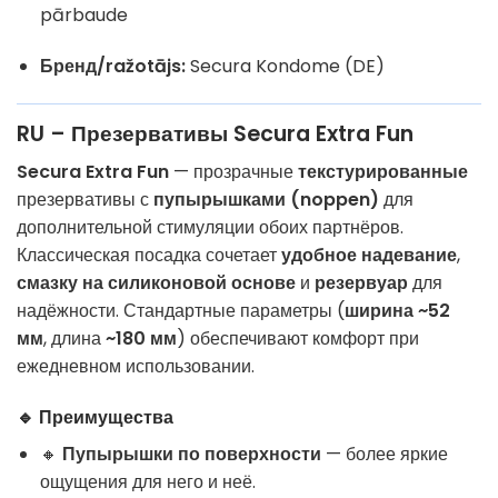
pārbaude
Бренд/ražotājs:
Secura Kondome (DE)
RU – Презервативы Secura Extra Fun
Secura Extra Fun
— прозрачные
текстурированные
презервативы с
пупырышками (noppen)
для
дополнительной стимуляции обоих партнёров.
Классическая посадка сочетает
удобное надевание
,
смазку на силиконовой основе
и
резервуар
для
надёжности. Стандартные параметры (
ширина ~52
мм
, длина
~180 мм
) обеспечивают комфорт при
ежедневном использовании.
🔹 Преимущества
🔸
Пупырышки по поверхности
— более яркие
ощущения для него и неё.