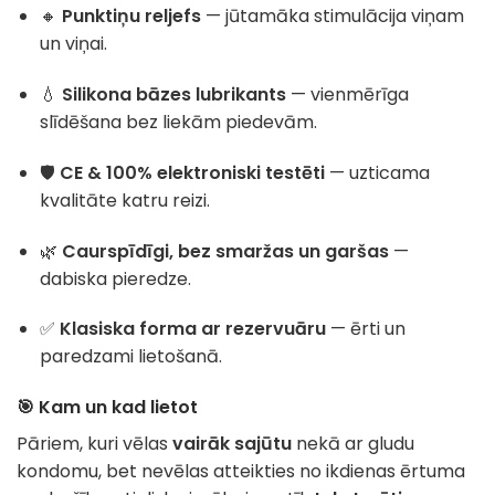
🔸
Punktiņu reljefs
— jūtamāka stimulācija viņam
un viņai.
💧
Silikona bāzes lubrikants
— vienmērīga
slīdēšana bez liekām piedevām.
🛡️
CE & 100% elektroniski testēti
— uzticama
kvalitāte katru reizi.
🌿
Caurspīdīgi, bez smaržas un garšas
—
dabiska pieredze.
✅
Klasiska forma ar rezervuāru
— ērti un
paredzami lietošanā.
🎯 Kam un kad lietot
Pāriem, kuri vēlas
vairāk sajūtu
nekā ar gludu
kondomu, bet nevēlas atteikties no ikdienas ērtuma