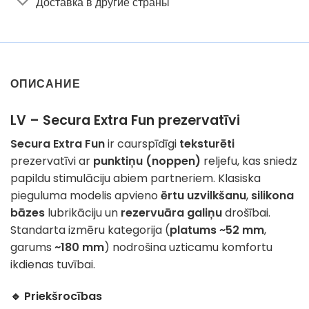
Доставка в другие страны
ОПИСАНИЕ
LV – Secura Extra Fun prezervatīvi
Secura Extra Fun
ir caurspīdīgi
teksturēti
prezervatīvi ar
punktiņu (noppen)
reljefu, kas sniedz
papildu stimulāciju abiem partneriem. Klasiska
pieguluma modelis apvieno
ērtu uzvilkšanu
,
silikona
bāzes
lubrikāciju un
rezervuāra galiņu
drošībai.
Standarta izmēru kategorija (
platums ~52 mm
,
garums
~180 mm
) nodrošina uzticamu komfortu
ikdienas tuvībai.
🔹 Priekšrocības