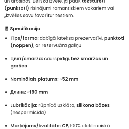
un drošības. Lieliska izvēle, ja patīk
teksturēti
(punktoti)
risinājumi romantiskiem vakariem vai
„izvēlies savu favorītu“ testiem.
🧾 Specifikācija
Tips/forma:
dabīgā lateksa prezervatīvi,
punktoti
(noppen)
, ar rezervuāra galiņu
Цвет/smarža:
caurspīdīgi,
bez smaržas un
garšas
Nominālais platums:
~52 mm
Длина:
~180 mm
Lubrikācija:
rūpnīcā uzklāta,
silikona bāzes
(nespermicīda)
Marķējums/kvalitāte:
CE
, 100% elektroniskā