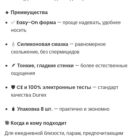
🔹 Преимущества
✅
Easy-On форма
— проще надевать, удобнее
носить
💧
Силиконовая смазка
— равномерное
скольжение, без спермицидов
🪶
Тонкие, гладкие стенки
— более естественные
ощущения
🛡️
CE и 100% электронные тесты
— стандарт
качества Durex
🧳
Упаковка 8 шт.
— практично и экономно
🎯 Когда и кому подходит
Для ежедневной близости, парам, предпочитающим