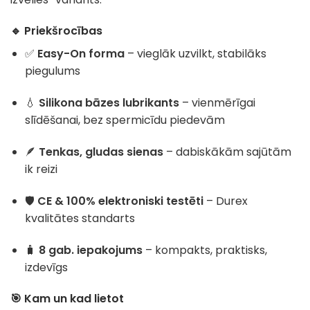
🔹 Priekšrocības
✅
Easy-On forma
– vieglāk uzvilkt, stabilāks
piegulums
💧
Silikona bāzes lubrikants
– vienmērīgai
slīdēšanai, bez spermicīdu piedevām
🪶
Tenkas, gludas sienas
– dabiskākām sajūtām
ik reizi
🛡️
CE & 100% elektroniski testēti
– Durex
kvalitātes standarts
🧳
8 gab. iepakojums
– kompakts, praktisks,
izdevīgs
🎯 Kam un kad lietot