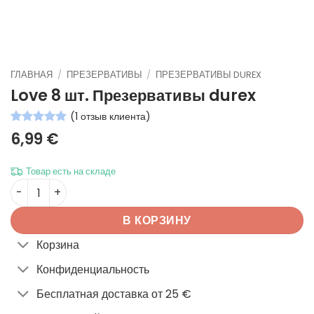
ГЛАВНАЯ
/
ПРЕЗЕРВАТИВЫ
/
ПРЕЗЕРВАТИВЫ DUREX
Love 8 шт.
Презервативы durex
(
1
отзыв клиента)
Рейтинг
1
5
6,99
€
из 5 на
основе
опроса
Товар есть на складе
пользователя
Количество товара Love 8 шт.
В КОРЗИНУ
Корзина
Конфиденциальность
Бесплатная доставка от 25 €