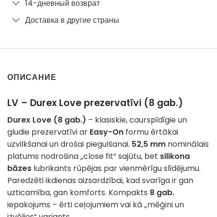
14-дневный возврат
Доставка в другие страны
ОПИСАНИЕ
LV – Durex Love prezervatīvi (8 gab.)
Durex Love (8 gab.)
– klasiskie, caurspīdīgie un
gludie prezervatīvi ar
Easy-On
formu ērtākai
uzvilkšanai un drošai piegulšanai.
52,5 mm
nominālais
platums nodrošina „close fit“ sajūtu, bet
silikona
bāzes
lubrikants rūpējas par vienmērīgu slīdējumu.
Paredzēti ikdienas aizsardzībai, kad svarīga ir gan
uzticamība, gan komforts. Kompakts
8 gab.
iepakojums – ērti ceļojumiem vai kā „mēģini un
izvēlies“ variants.