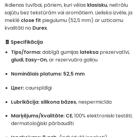
Ikdienas tuvībai, pāriem, kuri vēlas
klasisku
, neitrālu
sajūtu bez tekstūrām vai aromātiem. Lieliska izvēle, ja
meklē
close fit
piegulumu (52,5 mm) ar uzticamu
kvalitāti no
Durex
.
🧾 Specifikācija
Tips/forma:
dabīgā gumijas
lateksa
prezervatīvi,
gludi
,
Easy-On
, ar rezervuāra galiņu
Nominālais platums:
52,5 mm
Цвет:
caurspīdīgi
Lubrikācija:
silikona bāzes
, nespermicīda
Marķējums/kvalitāte:
CE
, 100% elektroniski testēti;
dermatoloģiski pārbaudīti