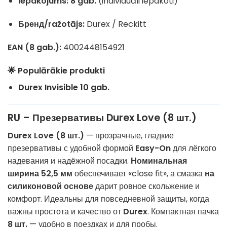
Iepakojums:
8 gab.
(individuāli iepakoti)
Бренд/ražotājs:
Durex / Reckitt
EAN (8 gab.):
4002448154921
🌟 Populārākie produkti
Durex Invisible 10 gab.
RU – Презервативы Durex Love (8 шт.)
Durex Love (8 шт.)
— прозрачные, гладкие
презервативы с удобной формой
Easy-On
для лёгкого
надевания и надёжной посадки.
Номинальная
ширина 52,5 мм
обеспечивает «close fit», а смазка
на
силиконовой основе
дарит ровное скольжение и
комфорт. Идеальны для повседневной защиты, когда
важны простота и качество от
Durex
. Компактная пачка
8 шт.
— удобно в поездках и для пробы.