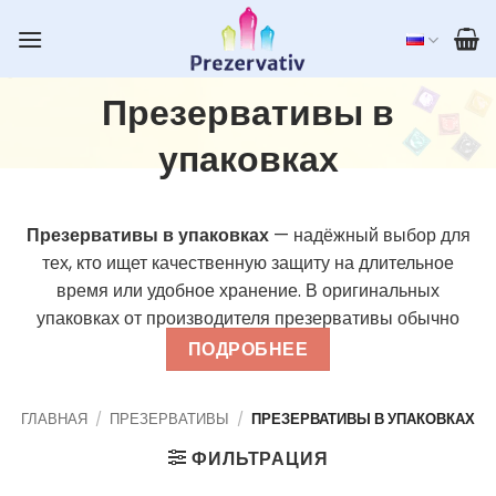
Skip
to
content
Презервативы в
упаковках
Презервативы в упаковках
— надёжный выбор для
тех, кто ищет качественную защиту на длительное
время или удобное хранение. В оригинальных
упаковках от производителя презервативы обычно
фасуются от 3 до 40 штук — идеально подходят как для
ПОДРОБНЕЕ
повседневного использования, так и для путешествий
или в качестве подарка. Разные бренды, разные типы
ГЛАВНАЯ
/
ПРЕЗЕРВАТИВЫ
/
ПРЕЗЕРВАТИВЫ В УПАКОВКАХ
— от классических до ароматизированных или
рельефных вариантов. Покупайте
презервативы в
ФИЛЬТРАЦИЯ
упаковках онлайн дешевле
— только на