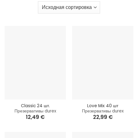
Prezervativ.lv
, с быстрой и конфиденциальной
доставкой по всей
Латвии
.
Classic 24 шт.
Love Mix 40 шт
Презервативы durex
Презервативы durex
12,49
€
22,99
€