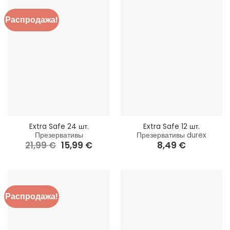
Распродажа!
Extra Safe 24 шт.
Extra Safe 12 шт.
Презервативы
Презервативы durex
21,99
€
Первоначальная
15,99
€
Текущая
8,49
€
цена
цена:
составляла
15,99 €.
21,99 €.
Распродажа!