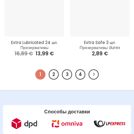
Extra Lubricated 24 шт.
Extra Safe 3 шт.
Презервативы
Презервативы durex
16,89
€
Первоначальная
13,99
€
Текущая
2,89
€
цена
цена:
составляла
13,99 €.
16,89 €.
1
2
3
4
Способы доставки