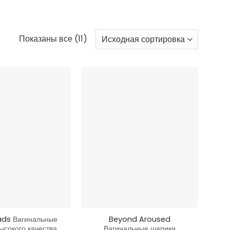
Показаны все (11)
+
ads
Вагинальные
Beyond Aroused
ысокого качества
Вагинальные шарики