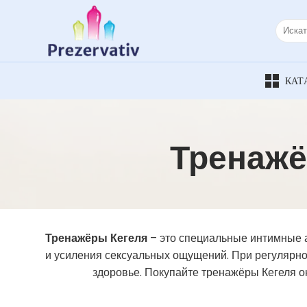
Skip
to
Искать:
content
Тренажё
Тренажёры Кегеля
– это специальные интимные 
и усиления сексуальных ощущений. При регулярно
здоровье. Покупайте тренажёры Кегеля он