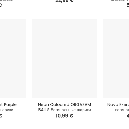
22,99
€
€
+
+
it Purple
Neon Coloured ORGASAM
Nova Exer
шарики
BALLS
Вагинальные шарики
вагина
€
10,99
€