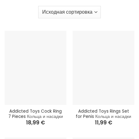
Правильно подобранное стягивающее кольцо помогает
замедлить отток крови
, тем самым усиливая и
продлевая эрекцию. Благодаря простоте
использования и высокой эффективности, это один из
самых популярных видов секс-игрушек как среди пар,
так и среди одиноких мужчин.
Addicted Toys Cock Ring
Addicted Toys Rings Set
7 Pieces
Кольца и насадки
for Penis
Кольца и насадки
18,99
€
11,99
€