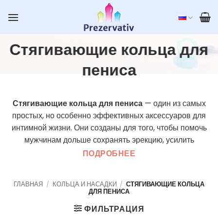
Skip
to
content
Стягивающие кольца для
пениса
Стягивающие кольца для пениса
— один из самых
простых, но особенно эффективных аксессуаров для
интимной жизни. Они созданы для того, чтобы помочь
мужчинам дольше сохранять эрекцию, усилить
ощущения во время полового акта и привнести новый
ПОДРОБНЕЕ
опыт в парные игры. Это не только функциональный,
но и визуально возбуждающий аксессуар, который
ГЛАВНАЯ
/
КОЛЬЦА И НАСАДКИ
/
СТЯГИВАЮЩИЕ КОЛЬЦА
может стать новым источником страсти в вашей
ДЛЯ ПЕНИСА
спальне.
ФИЛЬТРАЦИЯ