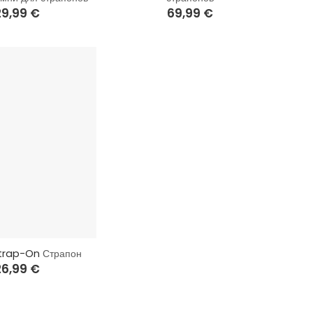
29,99
€
69,99
€
Strap-On
Страпон
26,99
€