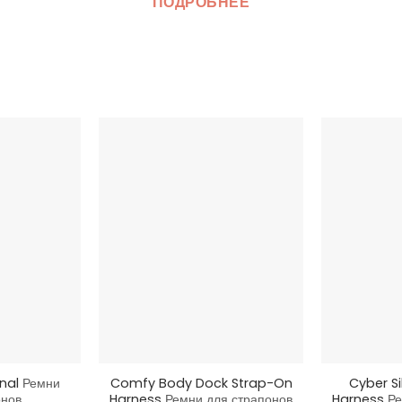
ПОДРОБНЕЕ
+
+
inal
Ремни
Comfy Body Dock Strap-On
Cyber Si
онов
Harness
Ремни для страпонов
Harness
Ре