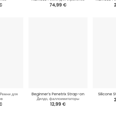
€
74,99
€
+
+
Ремни для
Beginner’s Penetrix Strap-on
Silicone 
ов
Дилдо, фаллоимитаторы
€
12,99
€