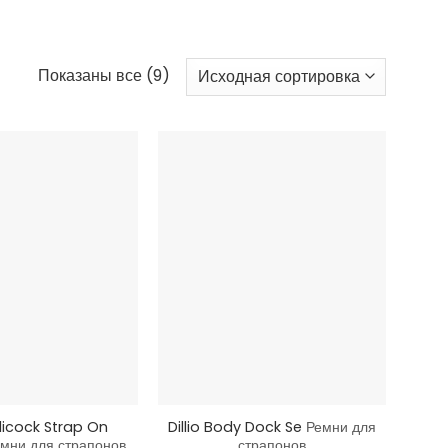
Показаны все (9)
+
licock Strap On
Dillio Body Dock Se
Ремни для
мни для страпонов
страпонов