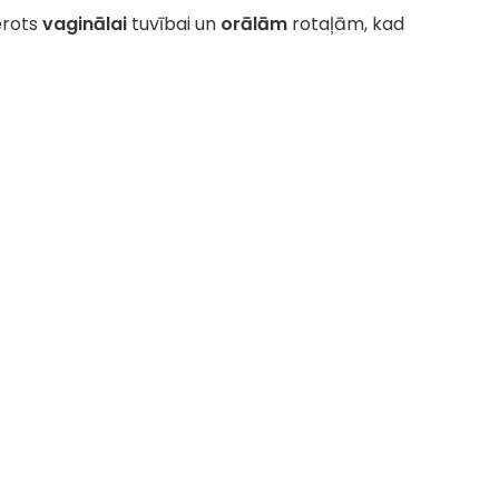
ērots
vaginālai
tuvībai un
orālām
rotaļām, kad