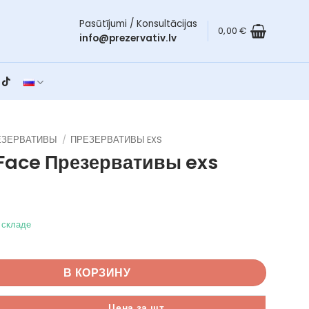
Pasūtījumi / Konsultācijas
0,00
€
info@prezervativ.lv
ЕЗЕРВАТИВЫ
/
ПРЕЗЕРВАТИВЫ EXS
 Face
Презервативы exs
а складе
вара Smiley Face
В КОРЗИНУ
Цена за шт.