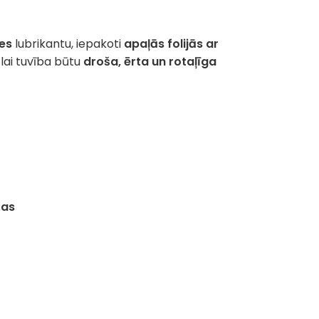
zes
lubrikantu, iepakoti
apaļās folijās ar
, lai tuvība būtu
droša, ērta un rotaļīga
žas