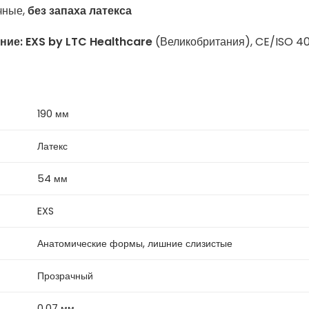
чные,
без запаха латекса
ние:
EXS by LTC Healthcare
(Великобритания), CE/ISO 4
190 мм
Латекс
54 мм
EXS
Анатомические формы, лишние слизистые
Прозрачный
0,07 мм