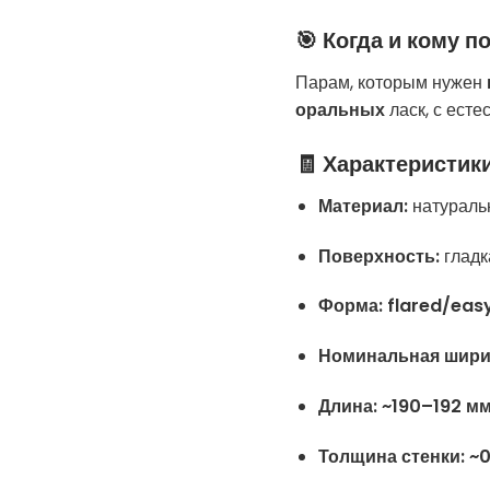
🎯 Когда и кому п
Парам, которым нужен
оральных
ласк, с ест
🧾 Характеристик
Материал:
натураль
Поверхность:
гладк
Форма:
flared/eas
Номинальная шири
Длина:
~190–192 м
Толщина стенки:
~0