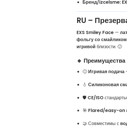
Бренд/izcelsme:
EX
RU – Презерв
EXS Smiley Face
—
ла
фольгу со смайликом
игривой
близости. 🙂
🔹 Преимущества
🙂
Игривая подача
—
💧
Силиконовая см
🛡️
CE/ISO
стандарты
🎯
Flared/easy-on
🤝 Совместимы с
во