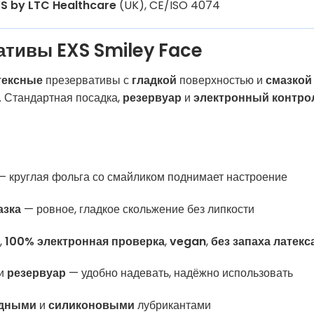
S by LTC Healthcare
(UK), CE/ISO 4074
ативы EXS Smiley Face
тексные
презервативы с
гладкой
поверхностью и
смазкой
. Стандартная посадка,
резервуар
и
электронный контро
 круглая фольга со смайликом поднимает настроение
азка
— ровное, гладкое скольжение без липкости
,
100% электронная проверка
,
vegan
,
без запаха латекс
и
резервуар
— удобно надевать, надёжно использовать
дными
и
силиконовыми
лубрикантами