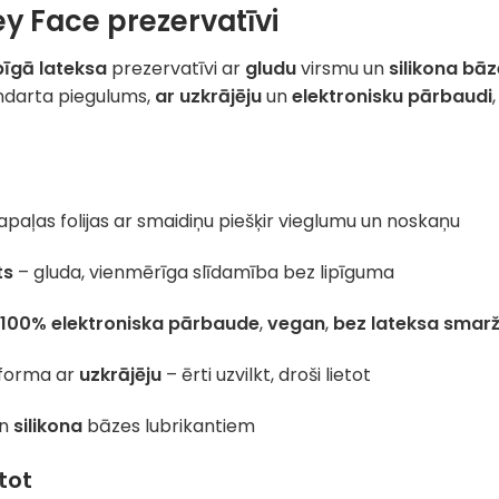
ey Face prezervatīvi
īgā lateksa
prezervatīvi ar
gludu
virsmu un
silikona bā
andarta piegulums,
ar uzkrājēju
un
elektronisku pārbaudi
apaļas folijas ar smaidiņu piešķir vieglumu un noskaņu
ts
– gluda, vienmērīga slīdamība bez lipīguma
,
100% elektroniska pārbaude
,
vegan
,
bez lateksa smar
forma ar
uzkrājēju
– ērti uzvilkt, droši lietot
n
silikona
bāzes lubrikantiem
tot