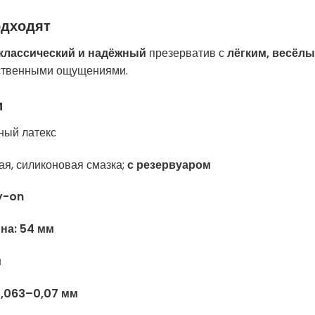
одходят
классический и надёжный
презерватив с
лёгким, весёл
ественными ощущениями.
и
ный латекс
ая, силиконовая смазка;
с резервуаром
y-on
на:
54 мм
м
,063–0,07 мм