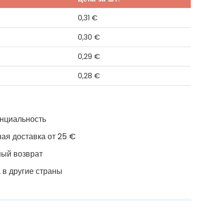
0,31
€
0,30
€
0,29
€
0,28
€
нциальность
ая доставка от 25 €
ный возврат
 в другие страны