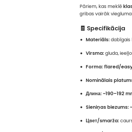
Pāriem, kas meklē
kla
gribas vairāk viegluma
🧾 Specifikācija
Materiāls:
dabīgais 
Virsma:
gluda, ieeļļ
Forma:
flared/eas
Nominālais platum
Длина:
~190–192 
Sieniņas biezums:
Цвет/smarža:
caurs