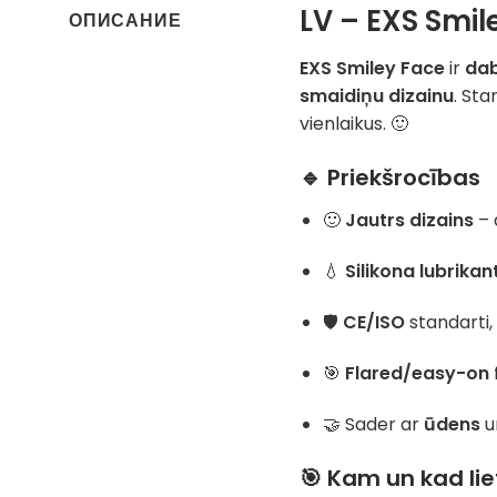
LV – EXS Smil
ОПИСАНИЕ
EXS Smiley Face
ir
dab
smaidiņu dizainu
. St
vienlaikus. 🙂
🔹 Priekšrocības
🙂
Jautrs dizains
– 
💧
Silikona lubrikan
🛡️
CE/ISO
standarti
🎯
Flared/easy-on
🤝 Sader ar
ūdens
u
🎯 Kam un kad lie