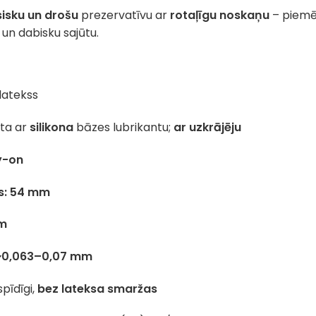
sisku un drošu
prezervatīvu ar
rotaļīgu noskaņu
– piem
 un dabisku sajūtu.
latekss
ota ar
silikona
bāzes lubrikantu;
ar uzkrājēju
y-on
s:
54 mm
mm
~0,063–0,07 mm
pīdīgi,
bez lateksa smaržas