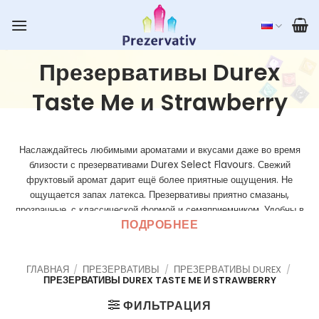
Skip
to
content
Презервативы Durex
Taste Me и Strawberry
Наслаждайтесь любимыми ароматами и вкусами даже во время
близости с презервативами Durex Select Flavours. Свежий
фруктовый аромат дарит ещё более приятные ощущения. Не
ощущается запах латекса. Презервативы приятно смазаны,
прозрачные, с классической формой и семяприемником. Удобны в
ПОДРОБНЕЕ
использовании – легко и быстро надеваются. Durex Taste Me –
это коллекция из 4 вкусов с аппетитными ароматами клубники,
яблока, апельсина и банана.
ГЛАВНАЯ
/
ПРЕЗЕРВАТИВЫ
/
ПРЕЗЕРВАТИВЫ DUREX
/
ПРЕЗЕРВАТИВЫ DUREX TASTE ME И STRAWBERRY
ФИЛЬТРАЦИЯ