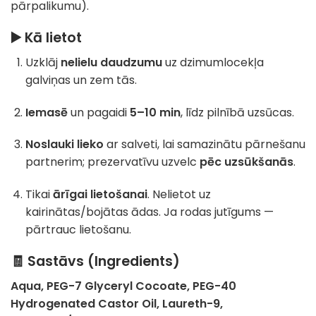
pārpalikumu).
▶️ Kā lietot
Uzklāj
nelielu daudzumu
uz dzimumlocekļa
galviņas un zem tās.
Iemasē
un pagaidi
5–10 min
, līdz pilnībā uzsūcas.
Noslauki lieko
ar salveti, lai samazinātu pārnešanu
partnerim; prezervatīvu uzvelc
pēc uzsūkšanās
.
Tikai
ārīgai lietošanai
. Nelietot uz
kairinātas/bojātas ādas. Ja rodas jutīgums —
pārtrauc lietošanu.
🧾 Sastāvs (Ingredients)
Aqua, PEG-7 Glyceryl Cocoate, PEG-40
Hydrogenated Castor Oil, Laureth-9,