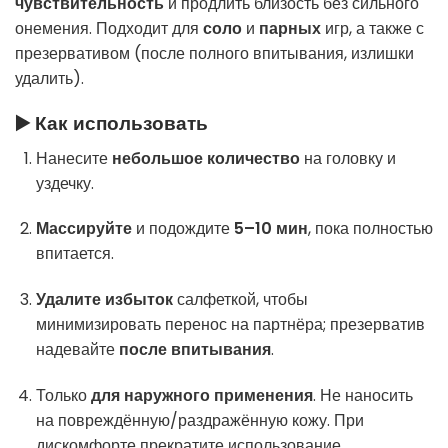
чувствительность
и продлить близость без сильного
онемения. Подходит для
соло
и
парных
игр, а также с
презервативом (после полного впитывания, излишки
удалить).
▶️ Как использовать
Нанесите
небольшое количество
на головку и
уздечку.
Массируйте
и подождите
5–10 мин
, пока полностью
впитается.
Удалите избыток
салфеткой, чтобы
минимизировать перенос на партнёра; презерватив
надевайте
после впитывания
.
Только
для наружного применения
. Не наносить
на повреждённую/раздражённую кожу. При
дискомфорте прекратите использование.