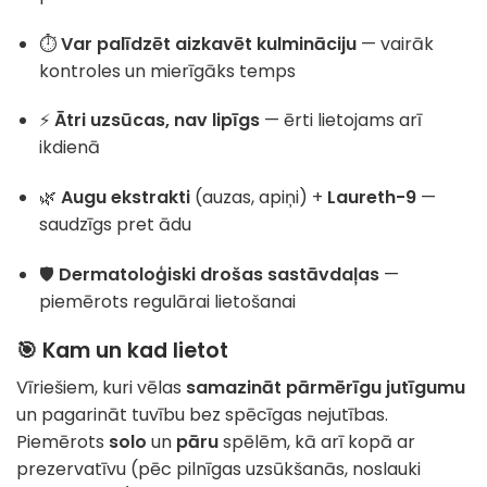
⏱️
Var palīdzēt aizkavēt kulmināciju
— vairāk
kontroles un mierīgāks temps
⚡
Ātri uzsūcas, nav lipīgs
— ērti lietojams arī
ikdienā
🌿
Augu ekstrakti
(auzas, apiņi) +
Laureth-9
—
saudzīgs pret ādu
🛡️
Dermatoloģiski drošas sastāvdaļas
—
piemērots regulārai lietošanai
🎯 Kam un kad lietot
Vīriešiem, kuri vēlas
samazināt pārmērīgu jutīgumu
un pagarināt tuvību bez spēcīgas nejutības.
Piemērots
solo
un
pāru
spēlēm, kā arī kopā ar
prezervatīvu (pēc pilnīgas uzsūkšanās, noslauki