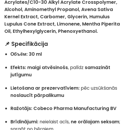
Acrylates/C10-30 Alkyl Acrylate Crosspolymer,
Alcohol, Aminomethyl Propanol, Avena Sativa
Kernel Extract, Carbomer, Glycerin, Humulus
Lupulus Cone Extract, Limonene, Mentha Piperita
Oil, Ethylhexylglycerin, Phenoxyethanol.
📌 Specifikācija
Объём:
30 ml
Efekts:
maigi atvēsinošs
, palīdz
samazināt
jutīgumu
Lietošana ar prezervatīviem:
pēc uzsūkšanās
noslaucīt pārpalikumu
Ražotājs:
Cobeco Pharma Manufacturing BV
Brīdinājumi:
neielaist acīs,
ne orālajam seksam
;
sargāt no bērniem