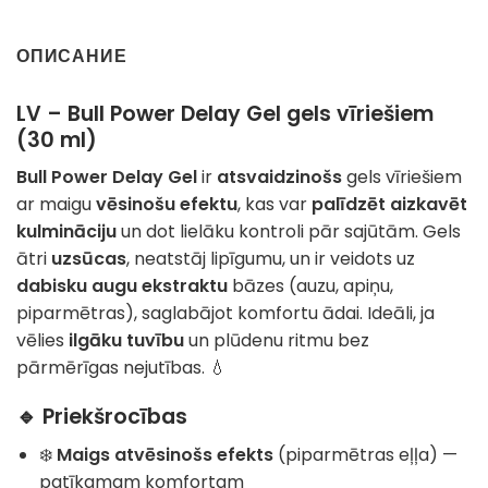
ОПИСАНИЕ
LV – Bull Power Delay Gel gels vīriešiem
(30 ml)
Bull Power Delay Gel
ir
atsvaidzinošs
gels vīriešiem
ar maigu
vēsinošu efektu
, kas var
palīdzēt aizkavēt
kulmināciju
un dot lielāku kontroli pār sajūtām. Gels
ātri
uzsūcas
, neatstāj lipīgumu, un ir veidots uz
dabisku augu ekstraktu
bāzes (auzu, apiņu,
piparmētras), saglabājot komfortu ādai. Ideāli, ja
vēlies
ilgāku tuvību
un plūdenu ritmu bez
pārmērīgas nejutības. 💧
🔹 Priekšrocības
❄️
Maigs atvēsinošs efekts
(piparmētras eļļa) —
patīkamam komfortam