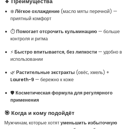
🔹 Преимущества
❄️
Лёгкое охлаждение
(масло мяты перечной) —
приятный комфорт
⏱️
Помогает отсрочить кульминацию
— больше
контроля и ритма
⚡
Быстро впитывается, без липкости
— удобно в
использовании
🌿
Растительные экстракты
(овёс, хмель) +
Laureth-9
— бережно к коже
🛡️
Косметическая формула для регулярного
применения
🎯 Когда и кому подойдёт
Мужчинам, которые хотят
уменьшить избыточную