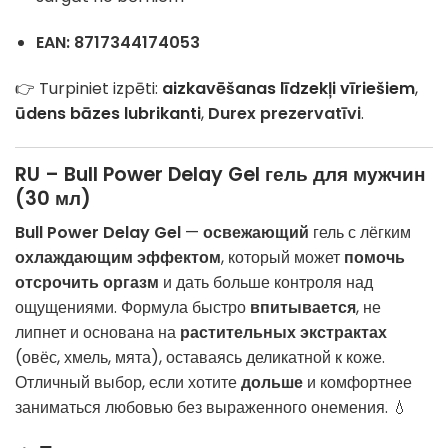
EAN:
8717344174053
👉 Turpiniet izpēti:
aizkavēšanas līdzekļi vīriešiem
,
ūdens bāzes lubrikanti
,
Durex prezervatīvi
.
RU – Bull Power Delay Gel гель для мужчин
(30 мл)
Bull Power Delay Gel
—
освежающий
гель с лёгким
охлаждающим эффектом
, который может
помочь
отсрочить оргазм
и дать больше контроля над
ощущениями. Формула быстро
впитывается
, не
липнет и основана на
растительных экстрактах
(овёс, хмель, мята), оставаясь деликатной к коже.
Отличный выбор, если хотите
дольше
и комфортнее
заниматься любовью без выраженного онемения. 💧