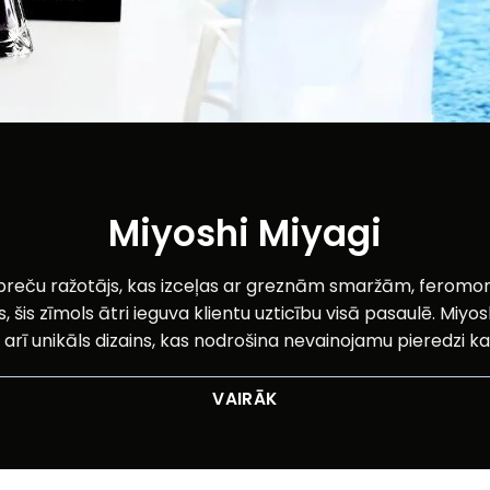
Miyoshi Miyagi
o preču ražotājs, kas izceļas ar greznām smaržām, ferom
s zīmols ātri ieguva klientu uzticību visā pasaulē. Miyosh
t arī unikāls dizains, kas nodrošina nevainojamu pieredzi k
VAIRĀK
c izvēlēties Miyoshi Miyagi produ
Greznība un kvalitāte vienā