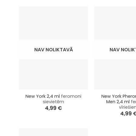
Miyoshi Miyagi zīmols koncentrējas uz augstā
lai nodrošinātu maksimālu efektivitāti un ilgs
Miyoshi Miyagi ir pazīstams ar savām smaržām u
NAV NOLIKTAVĀ
NAV NOLI
dabiskas ķīmiskas vielas, kas ve
+
+
New York 2,4 ml
feromoni
New York Pher
Miyoshi Miyagi piedāvā plašu feromonu smarž
sievietēm
Men 2,4 ml
fe
apvien
vīrieši
4,99
€
4,99
Miyoshi Miyagi 
Miyoshi Miyagi White 