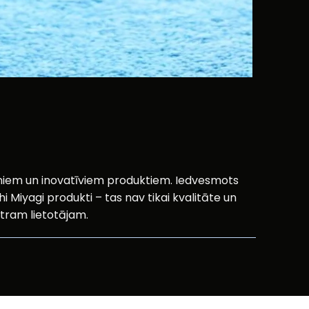
oniem un inovatīviem produktiem. Iedvesmots
i Miyagi produkti – tas nav tikai kvalitāte un
atram lietotājam.
ktus?