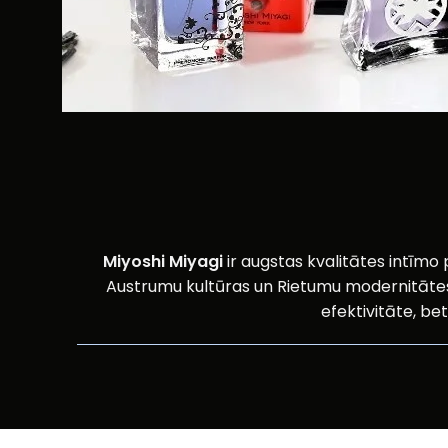
Miyoshi Miyagi
ir augstas kvalitātes intīm
Austrumu kultūras un Rietumu modernitātes, ši
efektivitāte, be
Kāpē