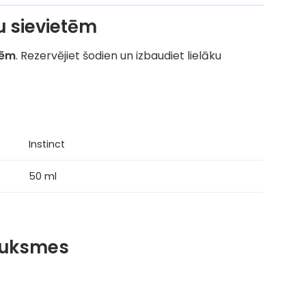
tu sievietēm
tēm
. Rezervējiet šodien un izbaudiet lielāku
Instinct
50 ml
auksmes