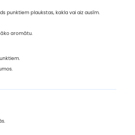
rds punktiem plaukstas, kakla vai aiz ausīm.
nītāko aromātu.
punktiem.
zumos.
ās.