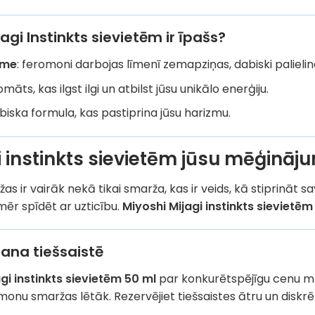
agi Instinkts sievietēm ir īpašs?
kme
: feromoni darbojas līmenī zemapziņas, dabiski palielino
omāts, kas ilgst ilgi un atbilst jūsu unikālo enerģiju.
abiska formula, kas pastiprina jūsu harizmu.
i instinkts sievietēm jūsu mēģināj
s ir vairāk nekā tikai smarža, kas ir veids, kā stiprināt sa
mēr spīdēt ar uzticību.
Miyoshi Mijagi instinkts sievietēm
ana tiešsaistē
gi instinkts sievietēm 50 ml
par konkurētspējīgu cenu mū
monu smaržas lētāk. Rezervējiet tiešsaistes ātru un diskr