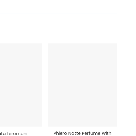
+
+
Phiero Notte Perfume With
Miyo
ita
feromoni