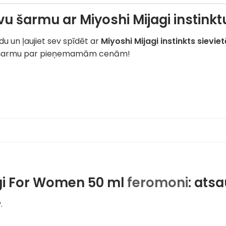
avu šarmu ar Miyoshi Mijagi instink
u un ļaujiet sev spīdēt ar
Miyoshi Mijagi instinkts sievie
vu šarmu par pieņemamām cenām!
gi For Women 50 ml
feromoni
: ats
.