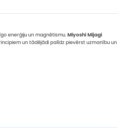
išķīgo enerģiju un magnētismu.
Miyoshi Mijagi
rincipiem un tādējādi palīdz pievērst uzmanību un