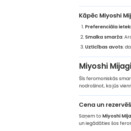
Kāpēc Miyoshi Mij
Preferenciāla iete
Smalka smarža
: Ar
Uzticības avots
: d
Miyoshi Mijag
Šīs feromoniskās smarža
nodrošinot, ka jūs vien
Cena un rezervēš
Saņem to
Miyoshi Mija
un iegādāties šos fero