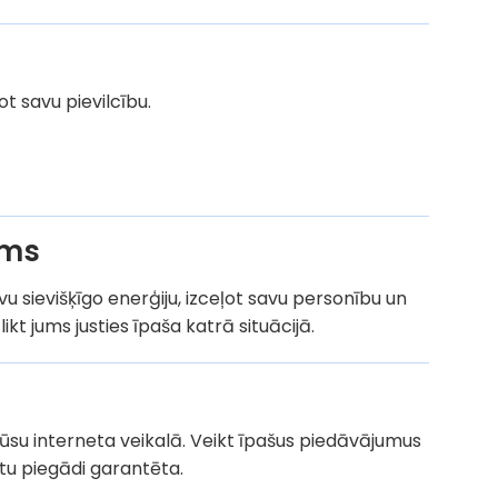
t savu pievilcību.
ums
vu sievišķīgo enerģiju, izceļot savu personību un
likt jums justies īpaša katrā situācijā.
su interneta veikalā. Veikt īpašus piedāvājumus
ētu piegādi garantēta.