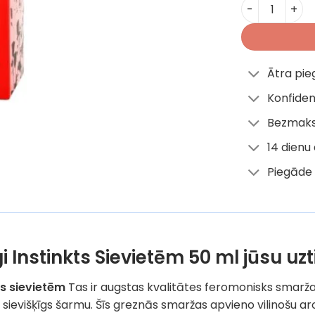
Miyoshi Miya
Ātra pi
Konfiden
Bezmaks
14 dienu
Piegāde 
i Instinkts Sievietēm 50 ml jūsu 
ts sievietēm
Tas ir augstas kvalitātes feromonisks smaržas
sievišķīgs šarmu. Šīs greznās smaržas apvieno vilinošu ar