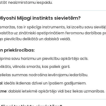
stāt neaizmirstamu iespaidu.
Miyoshi Mijagi instinkts sievietēm?
i smaržas, tas ir spēcīgs instruments, lai izceltu savu siev
balstīta uz zinātniski apstiprinātiem feromonu darbības p
o pievilcību delikātā un dabiskā veidā.
n priekšrocības:
stiprina savu harizmu un pievilcību apkārtējo acīs.
elikāts, vilinošs smarža, kas paliek garš.
nelielas summas nodrošina ievērojamu iedarbību.
ai
: ideāls ikdienas dzīvei un īpašiem gadījumiem.
ekme
: dabiski ietekmē apkārtējo vidi bez liekas uzmanības.