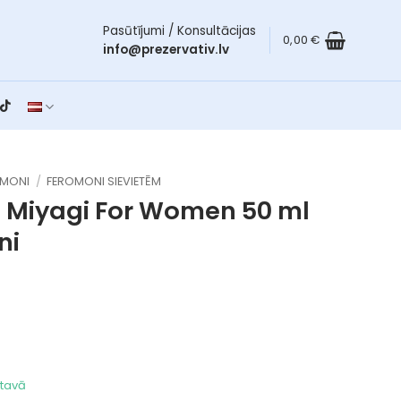
Pasūtījumi / Konsultācijas
0,00
€
info@prezervativ.lv
OMONI
/
FEROMONI SIEVIETĒM
i Miyagi For Women 50 ml
ni
ktavā