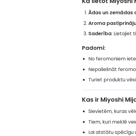
Kā lietot Miyoshi 
Ādas un zemādas 
Aroma pastiprināj
Saderība
: Lietojie
Padomi:
No feromoniem ietek
Nepalielināt feromo
Turiet produktu vēs
Kas ir Miyoshi Mij
Sievietēm, kuras vēl
Tiem, kuri meklē vei
Lai atstātu spēcīgu 