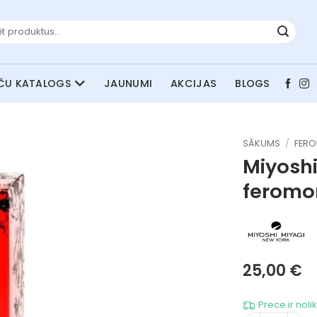
JAUNUMI
AKCIJAS
BLOGS
SĀKUMS
/
FER
Miyosh
feromo
25,00
€
Prece ir noli