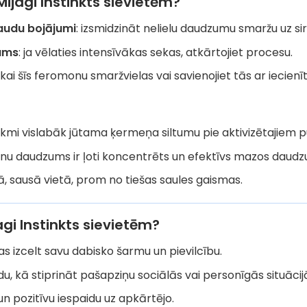
Mijagi Instinkts sievietēm?
audu bojājumi
: izsmidzināt nelielu daudzumu smaržu uz si
ums
: ja vēlaties intensīvākas sekas, atkārtojiet procesu.
t tikai šīs feromonu smaržvielas vai savienojiet tās ar iecie
mi vislabāk jūtama ķermeņa siltumu pie aktivizētajiem 
nu daudzums ir ļoti koncentrēts un efektīvs mazos daud
ā, sausā vietā, prom no tiešas saules gaismas.
agi Instinkts sievietēm?
as izcelt savu dabisko šarmu un pievilcību.
du, kā stiprināt pašapziņu sociālās vai personīgās situācij
un pozitīvu iespaidu uz apkārtējo.