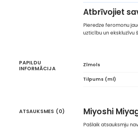
Atbrīvojiet s
Pieredze feromonu jaud
uzticību un ekskluzī
PAPILDU
Zīmols
INFORMĀCIJA
Tilpums (ml)
Miyoshi Miya
ATSAUKSMES (0)
Pašlaik atsauksmju nav