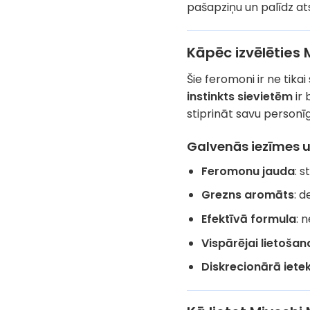
pašapziņu un palīdz at
Kāpēc izvēlēties 
Šie feromoni ir ne tika
instinkts sievietēm
ir 
stiprināt savu personīg
Galvenās iezīmes u
Feromonu jauda
: 
Grezns aromāts
: d
Efektīvā formula
: 
Vispārējai lietošan
Diskrecionārā iet