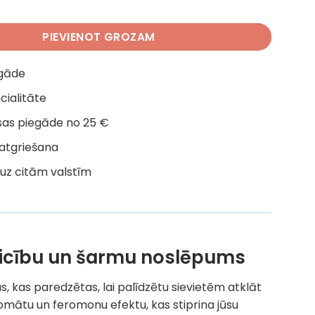
gi For Women 50 ml daudzums
PIEVIENOT GROZAM
egāde
cialitāte
as piegāde no 25 €
 atgriešana
uz citām valstīm
uzticību un šarmu noslēpums
, kas paredzētas, lai palīdzētu sievietēm atklāt
omātu un feromonu efektu, kas stiprina jūsu