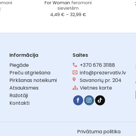
omoni
For Woman
feromoni
sievietēm
€
Price
4,49
€
–
32,99
€
range:
4,49 €
through
32,99 €
Informācija
Saites
Piegāde
+370 676 31188
Preču atgriešana
info@prezervativ.lv
Pirkšanas noteikumi
Savanorių pr. 204
Atsauksmes
Vietnes karte
Ražotāji
Kontakti
Privātuma politika