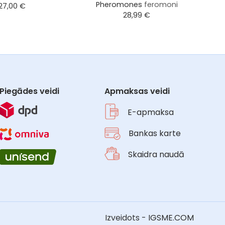
Pheromones
feromoni
27,00
€
28,99
€
Piegādes veidi
Apmaksas veidi
E-apmaksa
Bankas karte
Skaidra naudā
Izveidots -
IGSME.COM