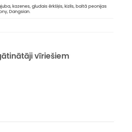
uba, kazenes, gludais ērkšķis, kizils, baltā peonijas
mony, Dangsian.
ātinātāji vīriešiem