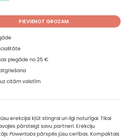
0 Gab. daudzums
PIEVIENOT GROZAM
egāde
cialitāte
as piegāde no 25 €
 atgriešana
uz citām valstīm
 erekcijai kļūt stingrai un ilgi noturīgai. Tikai
vojies pārsteigt savu partneri. Erekciju
tājs
Powertabs
pārspēs jūsu cerības. Kompaktais