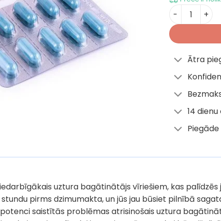
Power tabs 1
Ātra pi
Konfiden
Bezmaks
14 dienu
Piegāde 
iedarbīgākais uztura bagātinātājs vīriešiem, kas palīdzēs jūsu
 stundu pirms dzimumakta, un jūs jau būsiet pilnībā sagata
r potenci saistītās problēmas atrisinošais uztura bagātinā