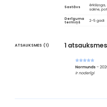
ērkšķoga, 
Sastāvs
sakne, pot
Derīguma
2-5 gadi
termiņš
1 atsauksme
ATSAUKSMES (1)
Novērtēts
Normunds
–
202
ar
5
no 5
Ir noderīgi