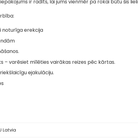
epakojums ir radīts, lai jums vienmēr pa rokai būtu šis lieli
rbība:
gi noturīga erekcija
tundām
nāšanos.
ks – varēsiet mīlēties vairākas reizes pēc kārtas.
iekšlaicīgu ejakulāciju.
es
 Latvia