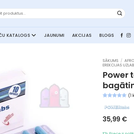
JAUNUMI
AKCIJAS
BLOGS
SĀKUMS
/
AFRO
EREKCIJAS UZLA
Power t
bagātin
(
1
k
Novērtēts
1
5
no 5
balstoties
pircēju
35,99
€
vērtējumiem
Prece ir noli