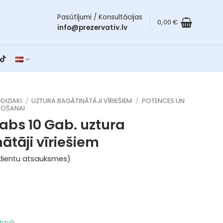
Pasūtījumi / Konsultācijas
0,00
€
info@prezervativ.lv
DIZIAKI
/
UZTURA BAGĀTINĀTĀJI VĪRIEŠIEM
/
POTENCES UN
BOŠANAI
abs 10 Gab.
uztura
ātāji vīriešiem
lientu atsauksmes)
ktavā