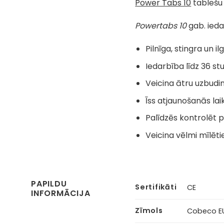
Power Tabs 10
tablešu i
Powertabs 10
gab. ieda
Pilnīga, stingra un il
Iedarbība līdz 36 s
Veicina ātru uzbudi
Īss atjaunošanās lai
Palīdzēs kontrolēt pr
Veicina vēlmi mīlēti
PAPILDU
Sertifikāti
CE
INFORMĀCIJA
Zīmols
Cobeco EU