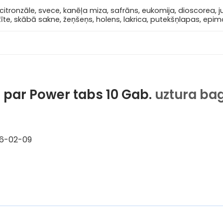
citronzāle, svece, kanēļa miza, safrāns, eukomija, dioscorea, juj
īte, skābā sakne, žeņšeņs, holens, lakrica, putekšņlapas, epi
s par
Power tabs 10 Gab.
uztura bag
6-02-09