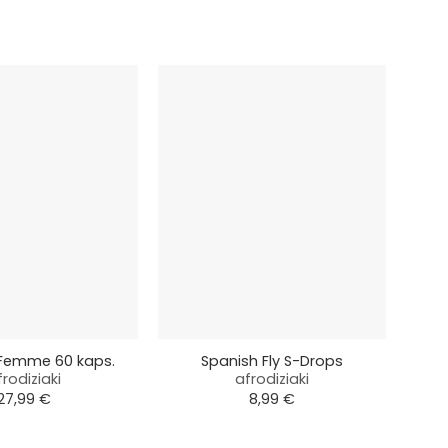
+
+
 Femme 60 kaps.
Spanish Fly S-Drops
Er
frodiziaki
afrodiziaki
e
27,99
€
8,99
€