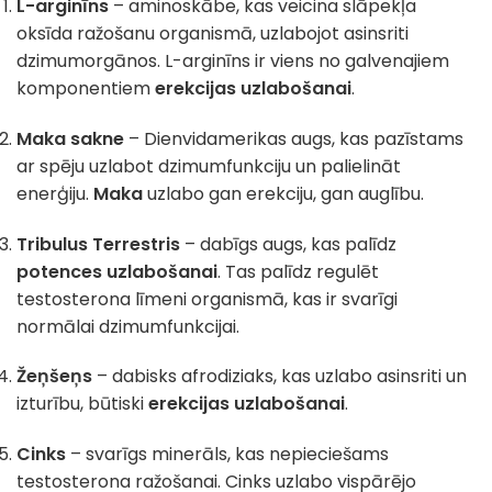
L-arginīns
– aminoskābe, kas veicina slāpekļa
oksīda ražošanu organismā, uzlabojot asinsriti
dzimumorgānos. L-arginīns ir viens no galvenajiem
komponentiem
erekcijas uzlabošanai
.
Maka sakne
– Dienvidamerikas augs, kas pazīstams
ar spēju uzlabot dzimumfunkciju un palielināt
enerģiju.
Maka
uzlabo gan erekciju, gan auglību.
Tribulus Terrestris
– dabīgs augs, kas palīdz
potences uzlabošanai
. Tas palīdz regulēt
testosterona līmeni organismā, kas ir svarīgi
normālai dzimumfunkcijai.
Žeņšeņs
– dabisks afrodiziaks, kas uzlabo asinsriti un
izturību, būtiski
erekcijas uzlabošanai
.
Cinks
– svarīgs minerāls, kas nepieciešams
testosterona ražošanai. Cinks uzlabo vispārējo