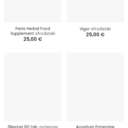
Penis Herbal Food
Vigor
afrodiziaki
Supplement
afrodiziaki
25,00
€
25,00
€
3Bestan 60 tab.
potences
Aconitum Potenzine