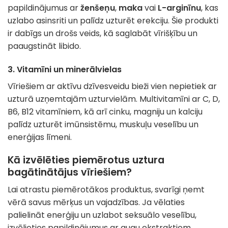
papildinājumus ar
ženšeņu
,
maka
vai
L-arginīnu
, kas
uzlabo asinsriti un palīdz uzturēt erekciju. Šie produkti
ir dabīgs un drošs veids, kā saglabāt vīrišķību un
paaugstināt libido.
3.
Vitamīni un minerālvielas
Vīriešiem ar aktīvu dzīvesveidu bieži vien nepietiek ar
uzturā uzņemtajām uzturvielām. Multivitamīni ar C, D,
B6, B12 vitamīniem, kā arī cinku, magniju un kalciju
palīdz uzturēt imūnsistēmu, muskuļu veselību un
enerģijas līmeni.
Kā izvēlēties piemērotus uztura
bagātinātājus vīriešiem?
Lai atrastu piemērotākos produktus, svarīgi ņemt
vērā savus mērķus un vajadzības. Ja vēlaties
palielināt enerģiju un uzlabot seksuālo veselību,
izvēlieties papildinājumus ar augu ekstraktiem,