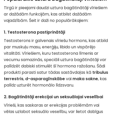
Tirgū ir pieejami daudzi uztura bagātinātāji vīriešiem
ar dažādām funkcijām, kas atbilst dažādām
vajadzībām. Šeit ir daži no populārākajiem:
1.
Testosterona pastiprinātāji
Testosterons ir galvenais vīriešu hormons, kas atbild
par muskuļu masu, enerģiju, libido un vispārējo
vitalitāti. Vīriešiem, kuru testosterona līmenis ar
vecumu samazinās, speciāli uztura bagātinātāji var
palīdzēt dabiski stimulēt šī hormona ražošanu. Šādi
produkti parasti satur tādas sastāvdaļas kā
tribulus
terrestris
,
d-asparagīnskābe
vai
maka sakne
, kas
palīdz uzturēt hormonālo līdzsvaru.
2.
Bagātinātāji erekcijai un seksuālajai veselībai
Vīrieši, kas saskaras ar erekcijas problēmām vai
vēlas uzlabot seksuālo veselību, var lietot dabīgus