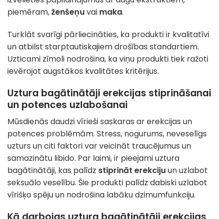
piemēram,
ženšeņu
vai
maka
.
Turklāt svarīgi pārliecināties, ka produkti ir kvalitatīvi
un atbilst starptautiskajiem drošības standartiem.
Uzticami zīmoli nodrošina, ka viņu produkti tiek ražoti
ievērojot augstākos kvalitātes kritērijus.
Uztura bagātinātāji erekcijas stiprināšanai
un potences uzlabošanai
Mūsdienās daudzi vīrieši saskaras ar erekcijas un
potences problēmām. Stress, nogurums, neveselīgs
uzturs un citi faktori var veicināt traucējumus un
samazinātu libido. Par laimi, ir pieejami uztura
bagātinātāji, kas palīdz
stiprināt erekciju
un uzlabot
seksuālo veselību. Šie produkti palīdz dabiski uzlabot
vīrišķo spēju un nodrošina labāku dzimumfunkciju.
Kā darbojas uztura bagātinātāji erekcijas