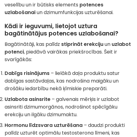
veselību un ir būtisks elements
potences
uzlabošanai
un dzimumfunkcijas uzturēšanai.
Kādi ir ieguvumi, lietojot uztura
bagātinātājus potences uzlabošanai?
Bagātinātāji, kas palīdz
stiprināt erekciju
un
uzlabot
potenci
, piedāvā vairākas priekšrocības. Šeit ir
svarīgākās:
Dabīgs risinājums
– lielākā daļa produktu satur
dabīgas sastāvdaļas, kas nodrošina maigāku un
drošāku iedarbību nekā ķīmiskie preparāti.
Uzlabota asinsrite
– galvenais mērķis ir uzlabot
asinsriti dzimumorgānos, nodrošinot spēcīgāku
erekciju un ilgāku dzimumaktu.
Hormonu līdzsvara uzturēšana
– daudzi produkti
palīdz uzturēt optimālu testosterona līmeni, kas