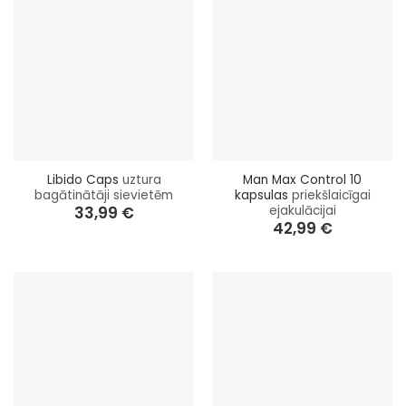
Libido Caps
uztura
Man Max Control 10
bagātinātāji sievietēm
kapsulas
priekšlaicīgai
ejakulācijai
33,99
€
42,99
€