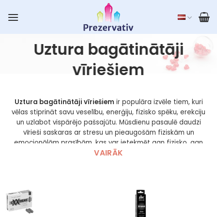
Skip
to
content
Uztura bagātinātāji
vīriešiem
Uztura bagātinātāji vīriešiem
ir populāra izvēle tiem, kuri
vēlas stiprināt savu veselību, enerģiju, fizisko spēku, erekciju
un uzlabot vispārējo pašsajūtu. Mūsdienu pasaulē daudzi
vīrieši saskaras ar stresu un pieaugošām fiziskām un
emocionālām prasībām, kas var ietekmēt gan fizisko, gan
VAIRĀK
garīgo veselību. Aizvien biežāk erekcijas traucējumi
novērojami arī jaunākiem vīriešiem. Lai saglabātu veselīgu
libido un izvairītos no potenci problēmām, vīrieši arvien biežāk
izvēlas uztura bagātinātājus, kas palīdz uzturēt organisma
funkcijas un uzlabo seksuālo dzīvi. Uztura bagātinātāji
erekcijas stiprināšanai palīdzēs atrisināt intīmas problēmas.