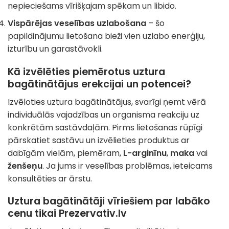
nepieciešams vīrišķajam spēkam un libido.
Vispārējas veselības uzlabošana
– šo
papildinājumu lietošana bieži vien uzlabo enerģiju,
izturību un garastāvokli.
Kā izvēlēties piemērotus uztura
bagātinātājus erekcijai un potencei?
Izvēloties uztura bagātinātājus, svarīgi ņemt vērā
individuālās vajadzības un organisma reakciju uz
konkrētām sastāvdaļām. Pirms lietošanas rūpīgi
pārskatiet sastāvu un izvēlieties produktus ar
dabīgām vielām, piemēram,
L-arginīnu
,
maka
vai
ženšeņu
. Ja jums ir veselības problēmas, ieteicams
konsultēties ar ārstu.
Uztura bagātinātāji vīriešiem par labāko
cenu tikai Prezervativ.lv