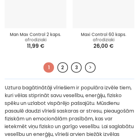
Man Max Control 2 kaps.
Maxi Control 60 kaps.
afrodiziaki
afrodiziaki
11,99
€
26,00
€
1
2
3
Uztura bagātinātāji vīriešiem ir populāra izvēle tiem,
kuri vēlas stiprināt savu veselību, enerģiju, fizisko
spēku un uzlabot vispārējo pašsajūtu. Mūsdienu
pasaulē daudzi vīrieši saskaras ar stresu, pieaugošām
fiziskām un emocionālām prasībām, kas var
ietekmēt viņu fizisko un garīgo veselību. Lai saglabātu
veselību un enerģiju, vīrieši arvien biežāk izvēlas