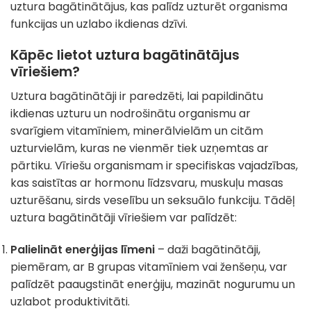
uztura bagātinātājus, kas palīdz uzturēt organisma
funkcijas un uzlabo ikdienas dzīvi.
Kāpēc lietot uztura bagātinātājus
vīriešiem?
Uztura bagātinātāji ir paredzēti, lai papildinātu
ikdienas uzturu un nodrošinātu organismu ar
svarīgiem vitamīniem, minerālvielām un citām
uzturvielām, kuras ne vienmēr tiek uzņemtas ar
pārtiku. Vīriešu organismam ir specifiskas vajadzības,
kas saistītas ar hormonu līdzsvaru, muskuļu masas
uzturēšanu, sirds veselību un seksuālo funkciju. Tādēļ
uztura bagātinātāji vīriešiem var palīdzēt:
Palielināt enerģijas līmeni
– daži bagātinātāji,
piemēram, ar B grupas vitamīniem vai ženšeņu, var
palīdzēt paaugstināt enerģiju, mazināt nogurumu un
uzlabot produktivitāti.