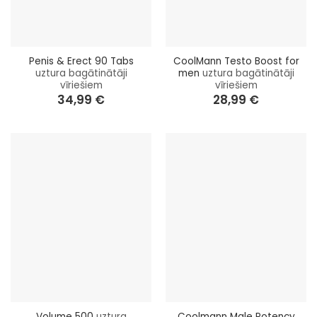
Penis & Erect 90 Tabs
CoolMann Testo Boost for
uztura bagātinātāji
men
uztura bagātinātāji
vīriešiem
vīriešiem
34,99
€
28,99
€
Volume 500
uztura
Coolmann Male Potency