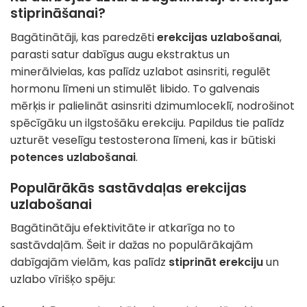
stiprināšanai?
Bagātinātāji, kas paredzēti
erekcijas uzlabošanai
,
parasti satur dabīgus augu ekstraktus un
minerālvielas, kas palīdz uzlabot asinsriti, regulēt
hormonu līmeni un stimulēt libido. To galvenais
mērķis ir palielināt asinsriti dzimumloceklī, nodrošinot
spēcīgāku un ilgstošāku erekciju. Papildus tie palīdz
uzturēt veselīgu testosterona līmeni, kas ir būtiski
potences uzlabošanai
.
Populārākās sastāvdaļas erekcijas
uzlabošanai
Bagātinātāju efektivitāte ir atkarīga no to
sastāvdaļām. Šeit ir dažas no populārākajām
dabīgajām vielām, kas palīdz
stiprināt erekciju
un
uzlabo vīrišķo spēju: