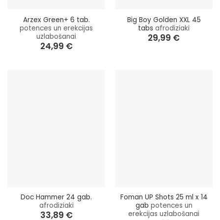
Arzex Green+ 6 tab.
Big Boy Golden XXL 45
potences un erekcijas
tabs
afrodiziaki
uzlabošanai
29,99
€
24,99
€
Doc Hammer 24 gab.
Foman UP Shots 25 ml x 14
afrodiziaki
gab
potences un
erekcijas uzlabošanai
33,89
€