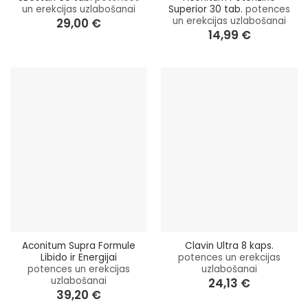
un erekcijas uzlabošanai
Superior 30 tab.
potences
un erekcijas uzlabošanai
29,00
€
14,99
€
Aconitum Supra Formule
Clavin Ultra 8 kaps.
Libido ir Energijai
potences un erekcijas
potences un erekcijas
uzlabošanai
uzlabošanai
24,13
€
39,20
€