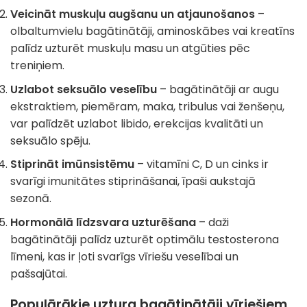
Veicināt muskuļu augšanu un atjaunošanos
–
olbaltumvielu bagātinātāji, aminoskābes vai kreatīns
palīdz uzturēt muskuļu masu un atgūties pēc
treniņiem.
Uzlabot seksuālo veselību
– bagātinātāji ar augu
ekstraktiem, piemēram, maka, tribulus vai ženšeņu,
var palīdzēt uzlabot libido, erekcijas kvalitāti un
seksuālo spēju.
Stiprināt imūnsistēmu
– vitamīni C, D un cinks ir
svarīgi imunitātes stiprināšanai, īpaši aukstajā
sezonā.
Hormonālā līdzsvara uzturēšana
– daži
bagātinātāji palīdz uzturēt optimālu testosterona
līmeni, kas ir ļoti svarīgs vīriešu veselībai un
pašsajūtai.
Populārākie uztura bagātinātāji vīriešiem