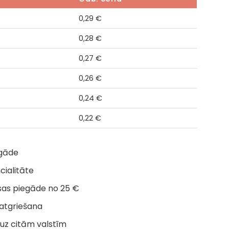
0,29
€
0,28
€
0,27
€
0,26
€
0,24
€
0,22
€
egāde
cialitāte
as piegāde no 25 €
 atgriešana
uz citām valstīm