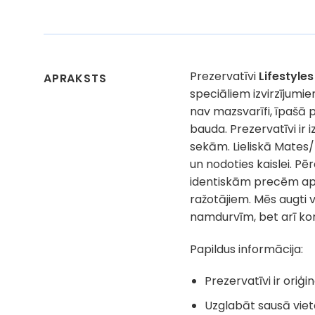
Prezervatīvi
Lifestyle
APRAKSTS
speciāliem izvirzījumie
nav mazsvarīfi, īpašā 
bauda. Prezervatīvi ir 
sekām. Lieliskā
Mates/L
un nodoties kaislei
. Pē
identiskām precēm apti
ražotājiem. Mēs augti 
namdurvīm, bet arī konf
Papildus informācija:
Prezervatīvi ir oriģ
Uzglabāt sausā viet