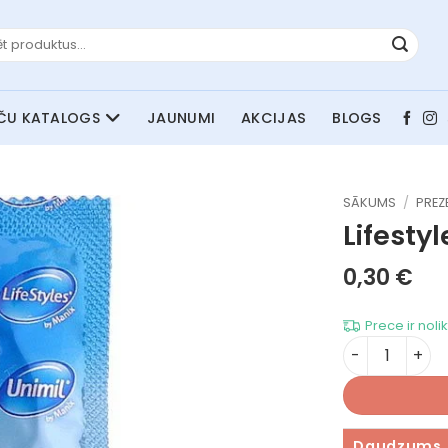
JAUNUMI
AKCIJAS
BLOGS
SĀKUMS
/
PREZ
Lifesty
0,30
€
Prece ir noli
Lifestyles R
Daudzums