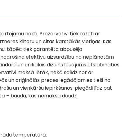
ārtojamu nakti. Prezervatīvi tiek ražoti ar
tneres klitoru un citas karstākās vietiņas. Kas
umu, tāpēc tiek garantēta abpusēja
 tie nodrošina efektīvu aizsardzību no neplānotām
ndarti un unikālais dizains ļaus jums atslābināties
rvatīvi maksā lētāk, nekā salīdzinot ar
īvās un oriģinālās preces iegādājamies tieši no
ošu un vienkāršu iepirkšanos, piegādi līdz pat
etā
– bauda, kas nemaksā daudz.
 grādu temperatūrā.