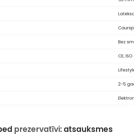
Lateks
Caursp
Bez sm
CE, ISO
Lifestyl
2-5 ga
Elektron
bbed
prezervatīvi
: atsauksmes