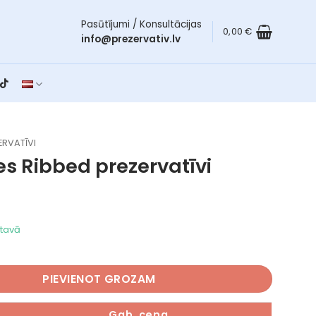
Pasūtījumi / Konsultācijas
0,00
€
info@prezervativ.lv
ERVATĪVI
les Ribbed
prezervatīvi
ktavā
ibbed daudzums
PIEVIENOT GROZAM
Gab. cena