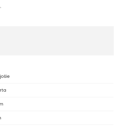
.
jošie
rta
mm
m