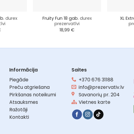
+
+
ab.
durex
Fruity Fun 18 gab.
durex
XL Ext
īvi
prezervatīvi
pr
€
18,99
€
Informācija
Saites
Piegāde
+370 676 31188
Preču atgriešana
info@prezervativ.lv
Pirkšanas noteikumi
Savanorių pr. 204
Atsauksmes
Vietnes karte
Ražotāji
Kontakti