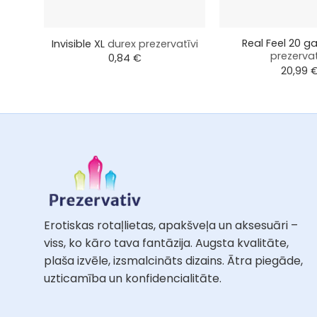
+
+
Real Feel 20 g
Invisible XL
durex prezervatīvi
prezervat
0,84
€
20,99
Erotiskas rotaļlietas, apakšveļa un aksesuāri –
viss, ko kāro tava fantāzija. Augsta kvalitāte,
plaša izvēle, izsmalcināts dizains. Ātra piegāde,
uzticamība un konfidencialitāte.