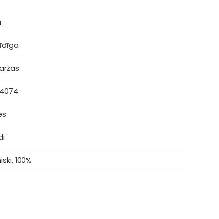
a
īdīga
aržas
 4074
es
di
iski, 100%