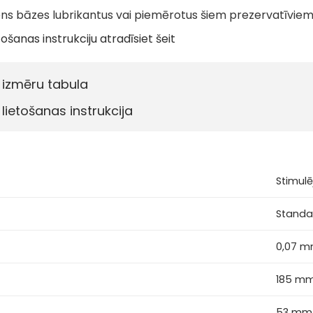
dens bāzes lubrikantus vai piemērotus šiem prezervatīviem
šanas instrukciju atradīsiet šeit
 izmēru tabula
 lietošanas instrukcija
Stimulē
Standa
0,07 
185 m
53 mm