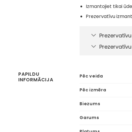
Izmantojiet tikai ū
Prezervatīvu izmanto
Prezervatīvu
Prezervatīvu
PAPILDU
Pēc veida
INFORMĀCIJA
Pēc izmēra
Biezums
Garums
Platums