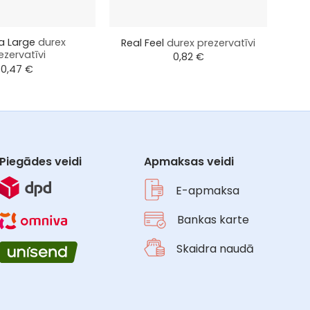
+
+
ra Large
durex
P
Real Feel
durex prezervatīvi
ezervatīvi
0,82
€
0,47
€
Piegādes veidi
Apmaksas veidi
E-apmaksa
Bankas karte
Skaidra naudā