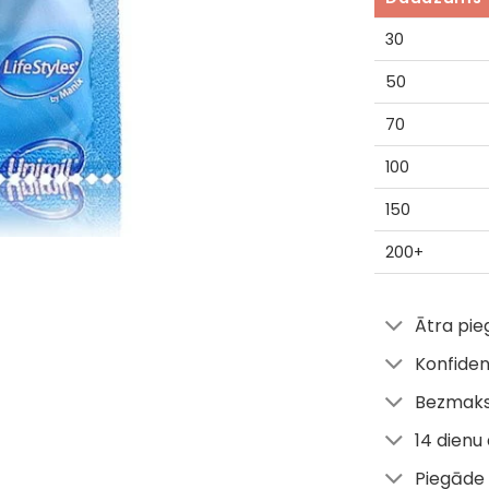
30
50
70
100
150
200+
Ātra pi
Konfiden
Bezmaks
14 dienu
Piegāde 