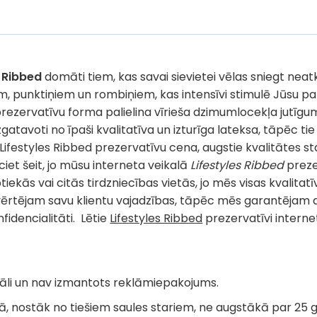
s Ribbed
domāti tiem, kas savai sievietei vēlas sniegt neatk
m, punktiņiem un rombiņiem, kas intensīvi stimulē Jūsu par
prezervatīvu forma palielina vīrieša dzimumlocekļa jutīg
izgatavoti no īpaši kvalitatīva un izturīga lateksa, tāpēc
ifestyles Ribbed prezervatīvu cena, augstie kvalitātes sta
rciet šeit, jo mūsu interneta veikalā
Lifestyles Ribbed
preze
ekās vai citās tirdzniecības vietās, jo mēs visas kvalitat
vērtējam savu klientu vajadzības, tāpēc mēs garantējam dr
idencialitāti. Lētie
Lifestyles Ribbed
prezervatīvi intern
ināli un nav izmantots reklāmiepakojums.
ā, nostāk no tiešiem saules stariem, ne augstākā par 25