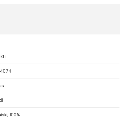
kti
 4074
es
di
iski, 100%