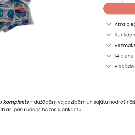
Ātra pi
Konfiden
Bezmaks
14 dienu
Piegāde 
vu komplekts
–
dažādām vajadzībām un sajūtu nodrošināšana
āti ar īpašu ūdens bāzes lubrikantu
.