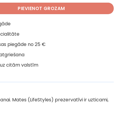
PIEVIENOT GROZAM
egāde
cialitāte
as piegāde no 25 €
 atgriešana
uz citām valstīm
i. Mates (LifeStyles) prezervatīvi ir uzticami,