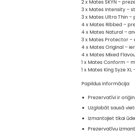
2 x Mates SKYN – preze
3 x Mates Intensity – s
3 x Mates Ultra Thin – 
4 x Mates Ribbed – prez
4 x Mates Natural – a
3 x Mates Protector – 
4 x Mates Original – ier
4 x Mates Mixed Flavour
1 x Mates Conform – ma
1 x Mates King Syze XL –
Papildus informācija:
Prezervatīvi ir oriģ
Uzglabāt sausā viet
Izmantojiet tikai ū
Prezervatīvu izmanto