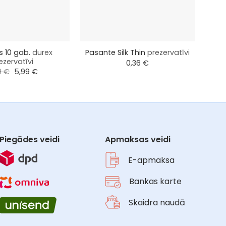
+
+
s 10 gab.
durex
Pasante Silk Thin
prezervatīvi
Ext
ezervatīvi
0,36
€
Original
Current
9
€
5,99
€
price
price
was:
is:
8,99 €.
5,99 €.
Piegādes veidi
Apmaksas veidi
E-apmaksa
Bankas karte
Skaidra naudā