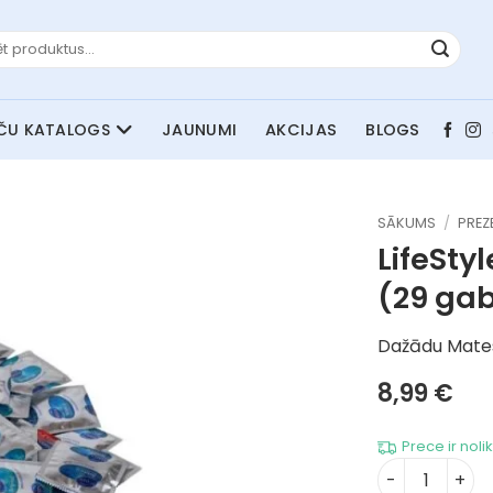
JAUNUMI
AKCIJAS
BLOGS
SĀKUMS
/
PREZ
LifeSty
(29 ga
Dažādu Mates
8,99
€
Prece ir noli
LifeStyles pr