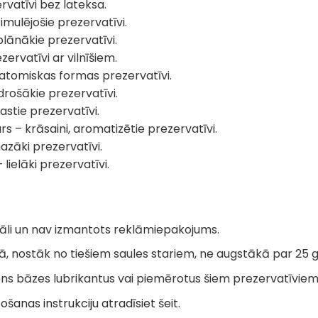
rvatīvi bez lateksa.
timulējošie prezervatīvi.
plānākie prezervatīvi.
ervatīvi ar vilnīšiem.
natomiskas formas prezervatīvi.
drošākie prezervatīvi.
astie prezervatīvi.
s – krāsaini, aromatizētie prezervatīvi.
zāki prezervatīvi.
 lielāki prezervatīvi.
ināli un nav izmantots reklāmiepakojums.
ā, nostāk no tiešiem saules stariem, ne augstākā par 25
dens bāzes lubrikantus vai piemērotus šiem prezervatīviem
šanas instrukciju atradīsiet šeit
.