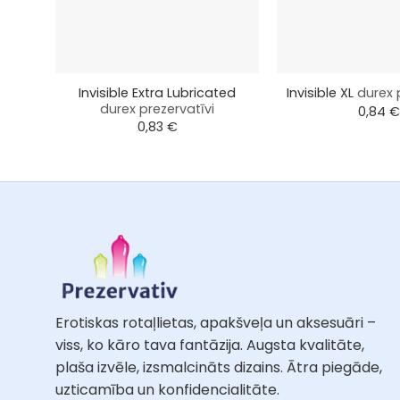
+
+
Invisible Extra Lubricated
Invisible XL
durex 
durex prezervatīvi
0,84
€
0,83
€
Erotiskas rotaļlietas, apakšveļa un aksesuāri –
viss, ko kāro tava fantāzija. Augsta kvalitāte,
plaša izvēle, izsmalcināts dizains. Ātra piegāde,
uzticamība un konfidencialitāte.