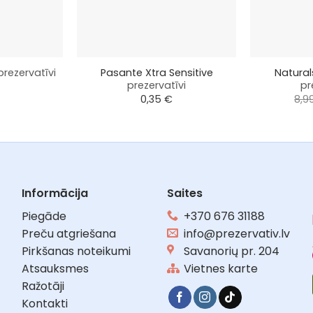
+
+
Pasante Xtra Sensitive
Natural
prezervatīvi
prezervatīvi
pr
0,35
€
8,9
Informācija
Saites
Piegāde
+370 676 31188
Preču atgriešana
info@prezervativ.lv
Pirkšanas noteikumi
Savanorių pr. 204
Atsauksmes
Vietnes karte
Ražotāji
Kontakti