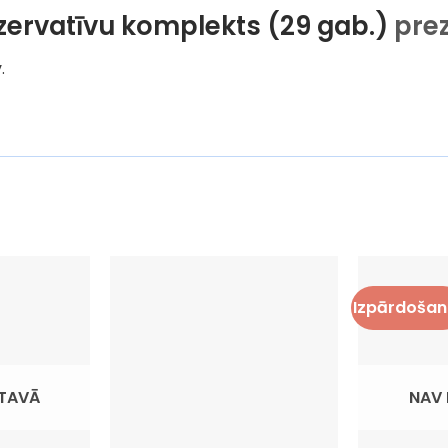
ezervatīvu komplekts (29 gab.)
prez
.
Izpārdošan
KTAVĀ
NAV 