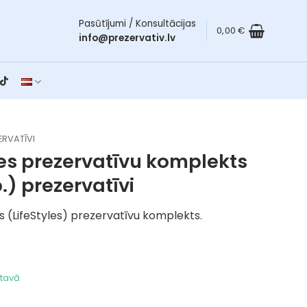
Pasūtījumi / Konsultācijas
0,00
€
info@prezervativ.lv
ERVATĪVI
les prezervatīvu komplekts
b.)
prezervatīvi
 (LifeStyles) prezervatīvu komplekts.
ktavā
ezervatīvu komplekts (29 gab.) daudzums