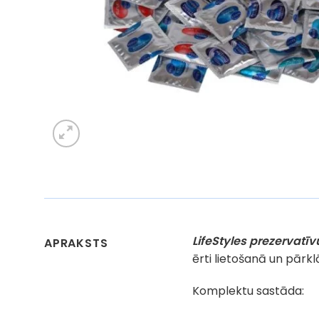
LifeStyles prezervatī
APRAKSTS
ērti lietošanā un pārkl
Komplektu sastāda: