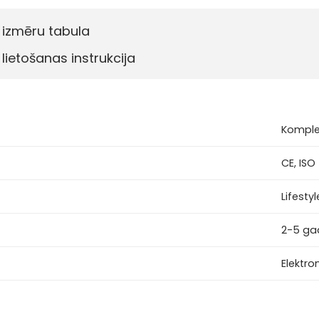
 izmēru tabula
 lietošanas instrukcija
Komple
CE, ISO
Lifestyl
2-5 ga
Elektron