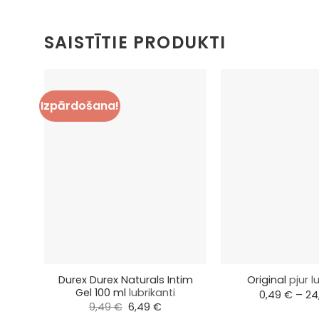
SAISTĪTIE PRODUKTI
Izpārdošana!
+
+
Durex Durex Naturals Intim
Original
pjur l
Gel 100 ml
lubrikanti
0,49
€
–
24
Original
Current
9,49
€
6,49
€
price
price