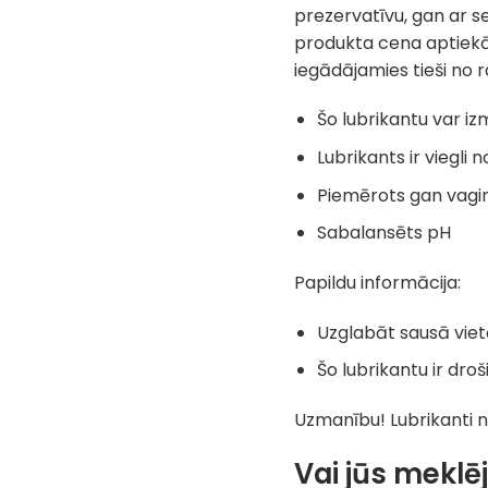
prezervatīvu, gan ar s
produkta cena aptiekās
iegādājamies tieši no 
Šo lubrikantu var i
Lubrikants ir viegli
Piemērots gan vaginā
Sabalansēts pH
Papildu informācija:
Uzglabāt sausā viet
Šo lubrikantu ir dro
Uzmanību! Lubrikanti 
Vai jūs meklē