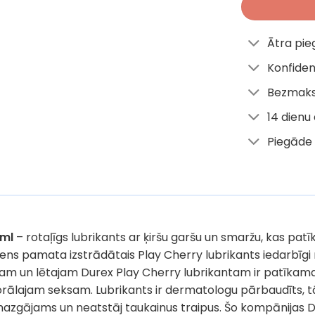
Ātra pi
Konfiden
Bezmaks
14 dienu
Piegāde 
 ml
– rotaļīgs lubrikants ar ķiršu garšu un smaržu, kas pat
ūdens pamata izstrādātais Play Cherry lubrikants iedarbīg
ajam un lētajam Durex Play Cherry lubrikantam ir patīkama 
rālajam seksam. Lubrikants ir dermatologu pārbaudīts, tāpē
nomazgājams un neatstāj taukainus traipus. Šo kompānijas D