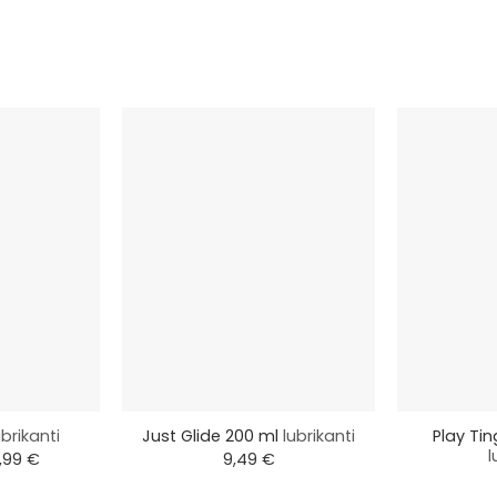
+
+
Play Ti
ubrikanti
Just Glide 200 ml
lubrikanti
l
Price
,99
€
9,49
€
range:
0,49 €