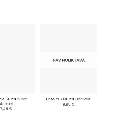
NAV NOLIKTAVĀ
+
+
ngle 50 ml
durex
Egzo YES 100 ml
lubrikanti
ubrikanti
9,95
€
7,45
€