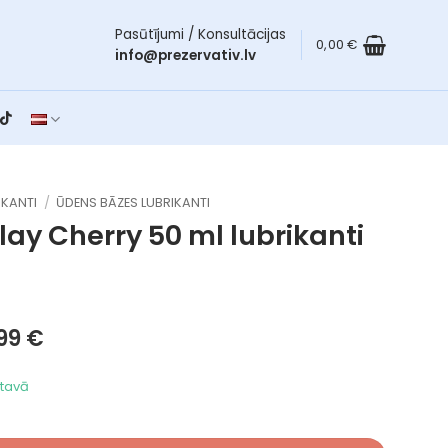
Pasūtījumi / Konsultācijas
0,00
€
info@prezervativ.lv
IKANTI
/
ŪDENS BĀZES LUBRIKANTI
lay Cherry 50 ml
lubrikanti
iginal
Current
,99
€
ice
price
s:
is:
ktavā
99 €.
2,99 €.
herry 50 ml daudzums