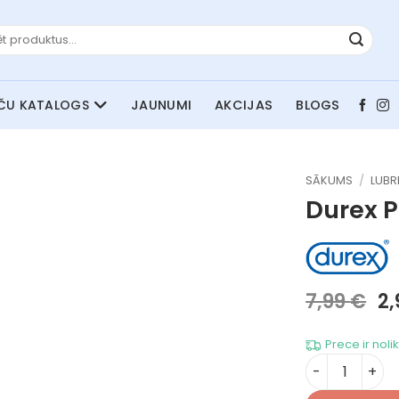
JAUNUMI
AKCIJAS
BLOGS
SĀKUMS
/
LUBR
Durex P
Or
7,99
€
2
pr
wa
Prece ir noli
7,
Durex Play C