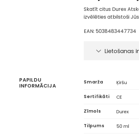
Skatīt citus Durex Ats
izvēlēties atbilstoši J
EAN: 5038483447734
Lietošanas i
PAPILDU
Smarža
Ķiršu
INFORMĀCIJA
Sertifikāti
CE
Zīmols
Durex
Tilpums
50 ml