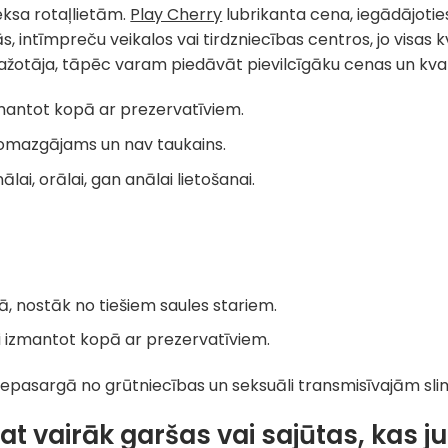
eksa rotaļlietām.
Play Cherry
lubrikanta cena, iegādājotie
, intīmpreču veikalos vai tirdzniecības centros, jo visas 
ražotāja, tāpēc varam piedāvāt pievilcīgāku cenas un kval
zmantot kopā ar prezervatīviem.
 nomazgājams un nav taukains.
lai, orālai, gan anālai lietošanai.
ā, nostāk no tiešiem saules stariem.
ši izmantot kopā ar prezervatīviem.
nepasargā no grūtniecības un seksuāli transmisīvajām sl
jat vairāk garšas vai sajūtas, kas 