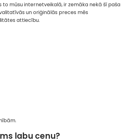
s to mūsu internetveikalā, ir zemāka nekā šī paša
kvalitatīvās un oriģinālās preces mēs
itātes attiecību.
imībām.
jums labu cenu?