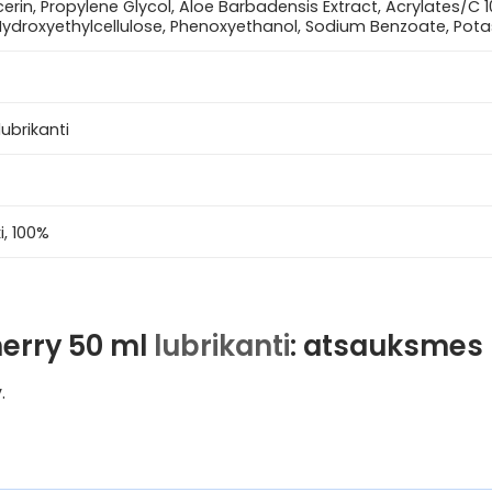
erin, Propylene Glycol, Aloe Barbadensis Extract, Acrylates/C 
Hydroxyethylcellulose, Phenoxyethanol, Sodium Benzoate, Pota
lubrikanti
i, 100%
herry 50 ml
lubrikanti
: atsauksmes
.