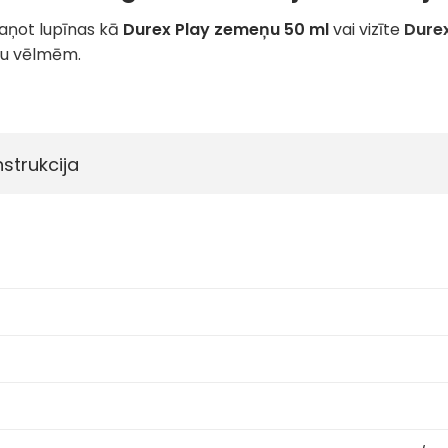
kaņot lupīnas kā
Durex Play zemeņu 50 ml
vai vizīte
Durex
ūsu vēlmēm.
nstrukcija