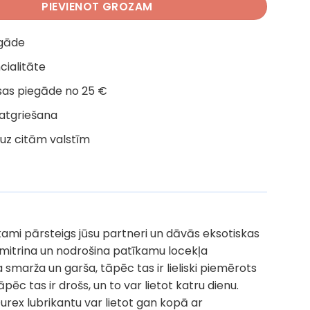
PIEVIENOT GROZAM
egāde
cialitāte
as piegāde no 25 €
 atgriešana
uz citām valstīm
īkami pārsteigs jūsu partneri un dāvās eksotiskas
i mitrina un nodrošina patīkamu locekļa
smarža un garša, tāpēc tas ir lieliski piemērots
c tas ir drošs, un to var lietot katru dienu.
urex lubrikantu var lietot gan kopā ar