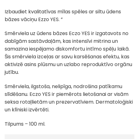
Izbaudiet kvalitatīvas mīlas spēles ar siltu ūdens
bāzes vāciņu Ezzo YES. ”
Smērviela uz ūdens bāzes Eczo YES ir izgatavots no
dabīgām sastāvdaļām, kas intensīvi mitrina un
samazina iespējamo diskomfortu intīmo spēļu laikā.
Šis smērviela izceļas ar savu karsēšanas efektu, kas
aktivizē asins plūsmu un uzlabo reproduktīvo orgānu
jutību.
Smērviela, ilgstoša, nelipīga, nodrošina patīkamu
slīdēšanu. Eczo YES ir piemērots lietošanai ar visām
seksa rotaļlietām un prezervatīviem. Dermatoloģiski
un klīniski izvērtēti.
Tilpums – 100 ml.