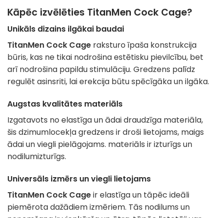
Kāpēc izvēlēties TitanMen Cock Cage?
Unikāls dizains ilgākai baudai
TitanMen Cock Cage
raksturo īpaša konstrukcija
būris, kas ne tikai nodrošina estētisku pievilcību, bet
arī nodrošina papildu stimulāciju. Gredzens palīdz
regulēt asinsriti, lai erekcija būtu spēcīgāka un ilgāka.
Augstas kvalitātes materiāls
Izgatavots no elastīga un ādai draudzīga materiāla,
šis dzimumlocekļa gredzens ir droši lietojams, maigs
ādai un viegli pielāgojams. materiāls ir izturīgs un
nodilumizturīgs.
Universāls izmērs un viegli lietojams
TitanMen Cock Cage
ir elastīga un tāpēc ideāli
piemērota dažādiem izmēriem. Tās nodilums un