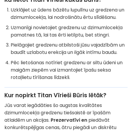
Uzklājiet uz ūdens bāzētu lupulīnu uz gredzena un
dzimumlocekļa, lai nodrošinātu ērtu slīdēšanu.
Uzmanīgi novietojiet gredzenu uz dzimumlocekļa
pamatnes tā, lai tas ērti ietilptu, bet stingri.
Pielāgojiet gredzenu atbilstoši jūsu vajadzībām un
baudīt uzlabotu erekcija un ilgāk intīmu baudu.
Pēc lietošanas notīriet gredzenu ar siltu ūdeni un
maigām ziepēm vai izmantojiet īpašu seksa
rotaļlietu tīrīšanas līdzekli.
Kur nopirkt Titan Vīrieši Būris lētāk?
Jūs varat iegādāties šo augstas kvalitātes
dzimumlocekļa gredzenu tiešsaistē ar īpašām
atlaidēm un akcijas.
Prezervatīvi en
piedāvāt
konkurētspējīgas cenas, ātru piegādi un diskrētu