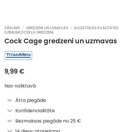
SĀKUMS
/
GREDZENI UN UZMAVAS
/
AUGSTĀKĀS KVALITĀTES
DZIMUMLOCEKĻA GREDZENI
Cock Cage
gredzeni un uzmavas
9,99
€
Nav noliktavā
Ātra piegāde
Konfidencialitāte
Bezmaksas piegāde no 25 €
14 dienu atgriešana