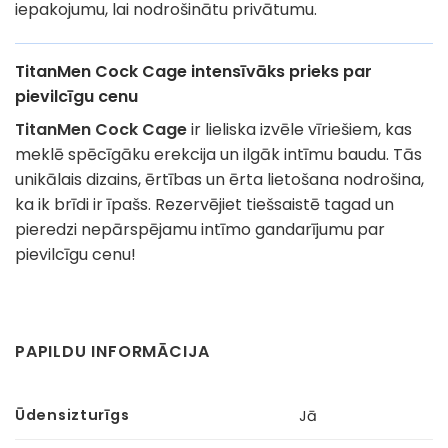
iepakojumu, lai nodrošinātu privātumu.
TitanMen Cock Cage intensīvāks prieks par
pievilcīgu cenu
TitanMen Cock Cage
ir lieliska izvēle vīriešiem, kas
meklē spēcīgāku erekcija un ilgāk intīmu baudu. Tās
unikālais dizains, ērtības un ērta lietošana nodrošina,
ka ik brīdi ir īpašs. Rezervējiet tiešsaistē tagad un
pieredzi nepārspējamu intīmo gandarījumu par
pievilcīgu cenu!
PAPILDU INFORMĀCIJA
Ūdensizturīgs
Jā