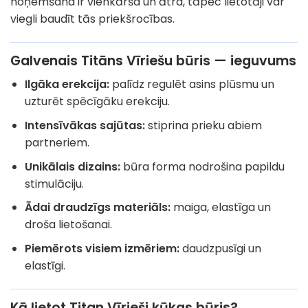
noņemšana ir vienkārša un ātra, tāpēc lietotāji var
viegli baudīt tās priekšrocības.
Galvenais Titāns Vīriešu būris — ieguvums
Ilgāka erekcija:
palīdz regulēt asins plūsmu un
uzturēt spēcīgāku erekciju.
Intensīvākas sajūtas:
stiprina prieku abiem
partneriem.
Unikālais dizains:
būra forma nodrošina papildu
stimulāciju.
Ādai draudzīgs materiāls:
maiga, elastīga un
droša lietošanai.
Piemērots visiem izmēriem:
daudzpusīgi un
elastīgi.
Kā lietot Titan Vīrieši kūkas būris?