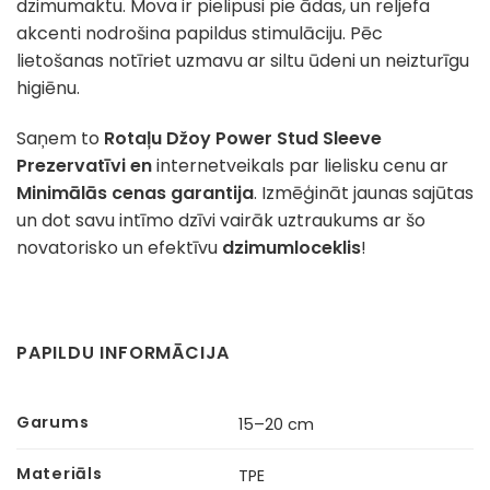
dzimumaktu. Mova ir pielipusi pie ādas, un reljefa
akcenti nodrošina papildus stimulāciju. Pēc
lietošanas notīriet uzmavu ar siltu ūdeni un neizturīgu
higiēnu.
Saņem to
Rotaļu Džoy Power Stud Sleeve
Prezervatīvi en
internetveikals par lielisku cenu ar
Minimālās cenas garantija
. Izmēģināt jaunas sajūtas
un dot savu intīmo dzīvi vairāk uztraukums ar šo
novatorisko un efektīvu
dzimumloceklis
!
PAPILDU INFORMĀCIJA
Garums
15–20 cm
Materiāls
TPE