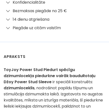
Konfidencialitāte
Bezmaksas piegāde no 25 €
14 dienu atgriešana
Piegāde uz citām valstīm
APRAKSTS
ToyJoy Power Stud Piedurt spēcīgu
dzimumlocekļa piedurkne vairāk baudu
Rotaļu
Džoy Power Stud Sleeve
ir speciāli konstruēts:
dzimumloceklis
, nodrošinot papildu tilpumu un
stimulācija dzimumakta laikā. Izgatavots no augstas
kvalitātes, mīksta un izturīga materiāla, šī piedurkne
lieliski iekļaujas dzimumloceklī, paildzinot to un