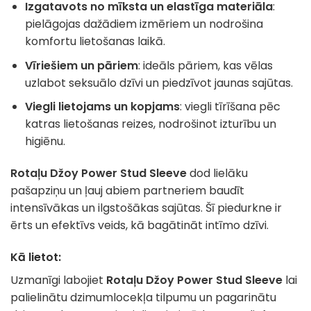
Izgatavots no mīksta un elastīga materiāla
:
pielāgojas dažādiem izmēriem un nodrošina
komfortu lietošanas laikā.
Vīriešiem un pāriem
: ideāls pāriem, kas vēlas
uzlabot seksuālo dzīvi un piedzīvot jaunas sajūtas.
Viegli lietojams un kopjams
: viegli tīrīšana pēc
katras lietošanas reizes, nodrošinot izturību un
higiēnu.
Rotaļu Džoy Power Stud Sleeve
dod lielāku
pašapziņu un ļauj abiem partneriem baudīt
intensīvākas un ilgstošākas sajūtas. Šī piedurkne ir
ērts un efektīvs veids, kā bagātināt intīmo dzīvi.
Kā lietot:
Uzmanīgi labojiet
Rotaļu Džoy Power Stud Sleeve
lai
palielinātu dzimumlocekļa tilpumu un pagarinātu