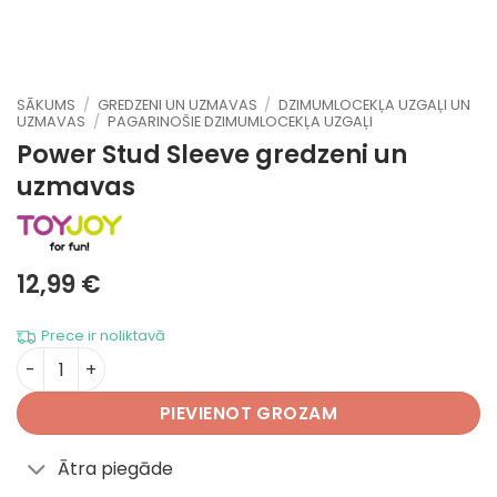
SĀKUMS
/
GREDZENI UN UZMAVAS
/
DZIMUMLOCEKĻA UZGAĻI UN
UZMAVAS
/
PAGARINOŠIE DZIMUMLOCEKĻA UZGAĻI
Power Stud Sleeve
gredzeni un
uzmavas
12,99
€
Prece ir noliktavā
Power Stud Sleeve daudzums
PIEVIENOT GROZAM
Ātra piegāde