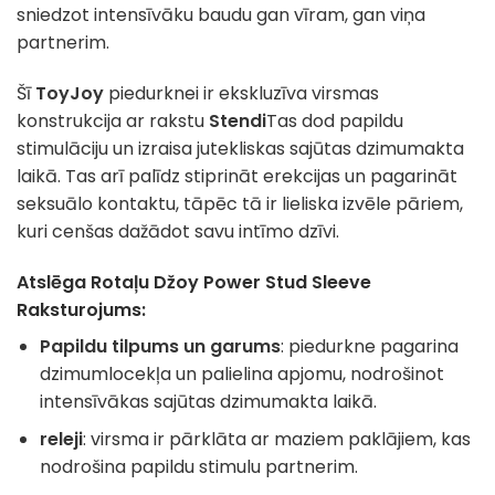
sniedzot intensīvāku baudu gan vīram, gan viņa
partnerim.
Šī
ToyJoy
piedurknei ir ekskluzīva virsmas
konstrukcija ar rakstu
Stendi
Tas dod papildu
stimulāciju un izraisa jutekliskas sajūtas dzimumakta
laikā. Tas arī palīdz stiprināt erekcijas un pagarināt
seksuālo kontaktu, tāpēc tā ir lieliska izvēle pāriem,
kuri cenšas dažādot savu intīmo dzīvi.
Atslēga
Rotaļu Džoy Power Stud Sleeve
Raksturojums:
Papildu tilpums un garums
: piedurkne pagarina
dzimumlocekļa un palielina apjomu, nodrošinot
intensīvākas sajūtas dzimumakta laikā.
releji
: virsma ir pārklāta ar maziem paklājiem, kas
nodrošina papildu stimulu partnerim.