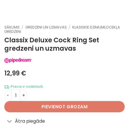
SĀKUMS
/
GREDZENI UN UZMAVAS
/
KLASISKIE DZIMUMLOCEKĻA
GREDZENI
Classix Deluxe Cock Ring Set
gredzeni un uzmavas
12,99
€
Prece ir noliktavā
Classix Deluxe Cock Ring Set daudzums
PIEVIENOT GROZAM
Ātra piegāde