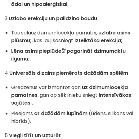
ādai un hipoalerģiskai
.
3
Uzlabo erekciju un paildzina baudu
Tas salauž dzimumlocekļa pamatni,
uzlabo asins
plūsmu;
, kas ļauj sasniegt
izteiktāka erekcija;
.
Lēna asins pieplūde
Šī
pagarināt dzimumaktu
ilgumu;
.
4
Universāls dizains piemērots dažādām spēlēm
Gredzenus var izmantot gan
uz dzimumlocekļa
pamatnes
, gan ap sēklinieku sniegt
intensīvākas
sajūtas;
.
Pieejams
ar dažādām lupīnām
(ūdens, silikons vai
hibrīds).
5
Viegli tīrīt un uzturēt