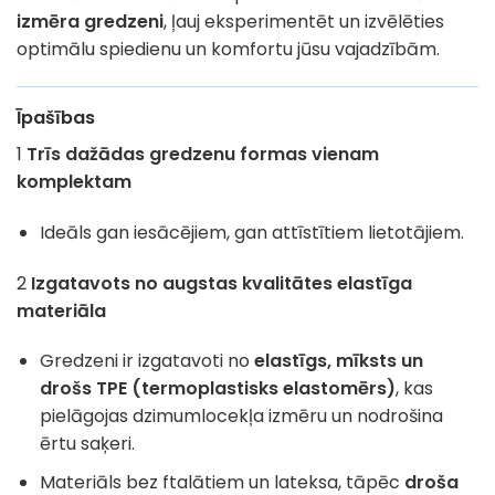
izmēra gredzeni
, ļauj eksperimentēt un izvēlēties
optimālu spiedienu un komfortu jūsu vajadzībām.
Īpašības
1
Trīs dažādas gredzenu formas vienam
komplektam
Ideāls gan iesācējiem, gan attīstītiem lietotājiem.
2
Izgatavots no augstas kvalitātes elastīga
materiāla
Gredzeni ir izgatavoti no
elastīgs, mīksts un
drošs TPE (termoplastisks elastomērs)
, kas
pielāgojas dzimumlocekļa izmēru un nodrošina
ērtu saķeri.
Materiāls bez ftalātiem un lateksa, tāpēc
droša