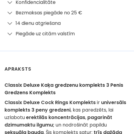
Konfidencialitāte
Bezmaksas piegāde no 25 €
14 dienu atgriešana
Piegāde uz citām valstīm
APRAKSTS
Classix Deluxe Kaķa gredzenu komplekts 3 Penis
Gredzens Komplekts
Classix Deluxe Cock Rings Komplekts
ir
universāls
komplekts 3 peny gredzeni
, kas paredzēts, lai
uzlabotu
erektilās koncentrācijas
,
pagarināt
dzimumaktu ilgumu;
un nodrošināt papildu
seksuāla bauda
. Šis komplekts satur:
trīs dažāda