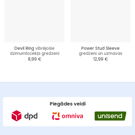
Devil Ring
vibrējošie
Power Stud Sleeve
dzimumlocekļa gredzeni
gredzeni un uzmavas
8,99
€
12,99
€
Piegādes veidi