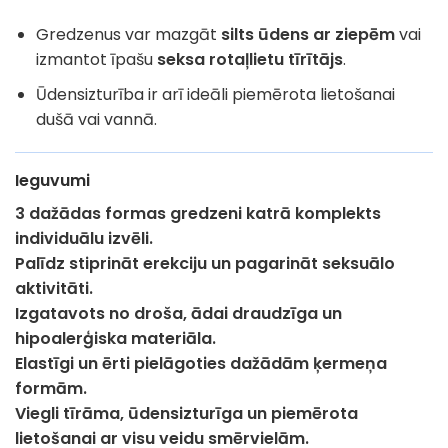
Gredzenus var mazgāt
silts ūdens ar ziepēm
vai
izmantot īpašu
seksa rotaļlietu tīrītājs
.
Ūdensizturība ir arī ideāli piemērota lietošanai
dušā vai vannā.
Ieguvumi
3 dažādas formas gredzeni katrā komplekts
individuālu izvēli.
Palīdz stiprināt erekciju un pagarināt seksuālo
aktivitāti.
Izgatavots no droša, ādai draudzīga un
hipoalerģiska materiāla.
Elastīgi un ērti pielāgoties dažādām ķermeņa
formām.
Viegli tīrāma, ūdensizturīga un piemērota
lietošanai ar visu veidu smērvielām.