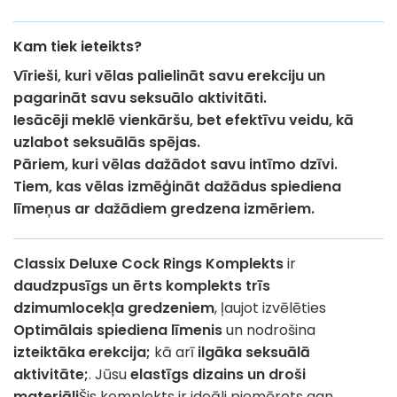
Kam tiek ieteikts?
Vīrieši, kuri vēlas palielināt savu erekciju un
pagarināt savu seksuālo aktivitāti.
Iesācēji meklē vienkāršu, bet efektīvu veidu, kā
uzlabot seksuālās spējas.
Pāriem, kuri vēlas dažādot savu intīmo dzīvi.
Tiem, kas vēlas izmēģināt dažādus spiediena
līmeņus ar dažādiem gredzena izmēriem.
Classix Deluxe Cock Rings Komplekts
ir
daudzpusīgs un ērts komplekts trīs
dzimumlocekļa gredzeniem
, ļaujot izvēlēties
Optimālais spiediena līmenis
un nodrošina
izteiktāka erekcija;
kā arī
ilgāka seksuālā
aktivitāte;
. Jūsu
elastīgs dizains un droši
materiāli
Šis komplekts ir ideāli piemērots gan