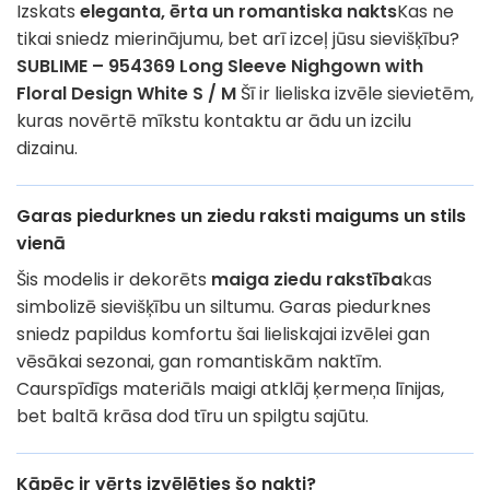
Izskats
eleganta, ērta un romantiska nakts
Kas ne
tikai sniedz mierinājumu, bet arī izceļ jūsu sievišķību?
SUBLIME – 954369 Long Sleeve Nighgown with
Floral Design White S / M
Šī ir lieliska izvēle sievietēm,
kuras novērtē mīkstu kontaktu ar ādu un izcilu
dizainu.
Garas piedurknes un ziedu raksti maigums un stils
vienā
Šis modelis ir dekorēts
maiga ziedu rakstība
kas
simbolizē sievišķību un siltumu. Garas piedurknes
sniedz papildus komfortu šai lieliskajai izvēlei gan
vēsākai sezonai, gan romantiskām naktīm.
Caurspīdīgs materiāls maigi atklāj ķermeņa līnijas,
bet baltā krāsa dod tīru un spilgtu sajūtu.
Kāpēc ir vērts izvēlēties šo nakti?