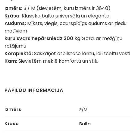
Izmērs:
S / M (sievietēm, kuru izmērs ir 3640)
Krāsa:
Klasiska balta universāla un eleganta
Audums:
Mīksts, viegls, caurspīdīgs audums ar ziedu
motīviem
kuru svars nepārsniedz 300 kg
Gara, ar mežģīņu
rotājumu
Komplektā:
Saskaņot atbilstošo lentu, lai izceltu vesti
Kam:
Sievietēm meklē komfortu un stilu
PAPILDU INFORMĀCIJA
Izmērs
S/M
Krāsa
Balta