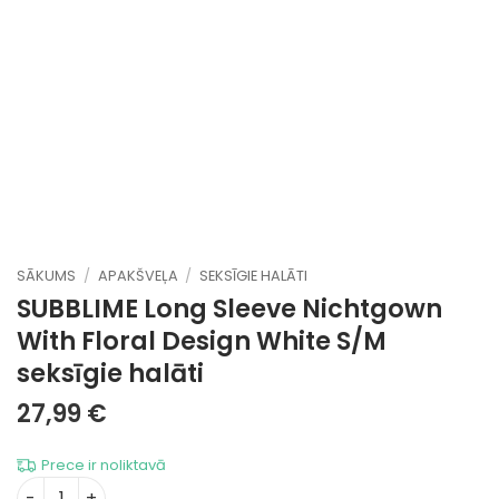
SĀKUMS
/
APAKŠVEĻA
/
SEKSĪGIE HALĀTI
SUBBLIME Long Sleeve Nichtgown
With Floral Design White S/M
seksīgie halāti
27,99
€
Prece ir noliktavā
SUBBLIME Long Sleeve Nichtgown With Floral Design Whi