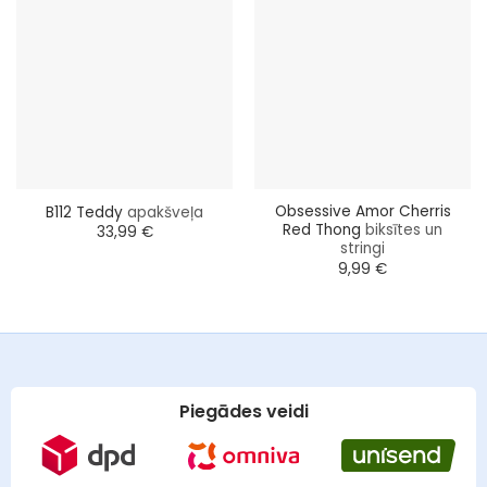
Obsessive Amor Cherris
B112 Teddy
apakšveļa
Red Thong
biksītes un
33,99
€
stringi
9,99
€
Piegādes veidi