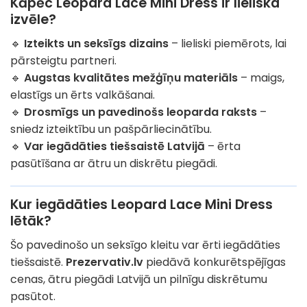
Kāpēc Leopard Lace Mini Dress ir lieliska
izvēle?
🔹
Izteikts un seksīgs dizains
– lieliski piemērots, lai
pārsteigtu partneri.
🔹
Augstas kvalitātes mežģīņu materiāls
– maigs,
elastīgs un ērts valkāšanai.
🔹
Drosmīgs un pavedinošs leoparda raksts
–
sniedz izteiktību un pašpārliecinātību.
🔹
Var iegādāties tiešsaistē Latvijā
– ērta
pasūtīšana ar ātru un diskrētu piegādi.
Kur iegādāties Leopard Lace Mini Dress
lētāk?
Šo pavedinošo un seksīgo kleitu var ērti iegādāties
tiešsaistē.
Prezervativ.lv
piedāvā konkurētspējīgas
cenas, ātru piegādi Latvijā un pilnīgu diskrētumu
pasūtot.