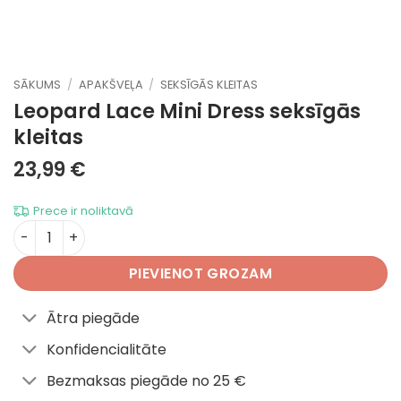
SĀKUMS
/
APAKŠVEĻA
/
SEKSĪGĀS KLEITAS
Leopard Lace Mini Dress
seksīgās
kleitas
23,99
€
Prece ir noliktavā
Leopard Lace Mini Dress daudzums
PIEVIENOT GROZAM
Ātra piegāde
Konfidencialitāte
Bezmaksas piegāde no 25 €