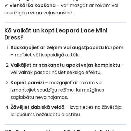
✔
Vienkārša kopšana
– var mazgāt ar rokām vai
saudzīgā režīmā veļasmašīnā.
Kā valkāt un kopt Leopard Lace Mini
Dress?
Saskaņojiet ar zeķēm vai augstpapēžu kurpēm
– radīsiet vēl iespaidīgāku tēlu.
Valkājiet ar saskaņotu apakšveļas komplektu
–
vēl vairāk pastiprināsiet seksīgo efektu.
Kopiet pareizi
– mazgājiet ar rokām vai
izmantojiet saudzīgu režīmu, lai mežģīnes
saglabātu nevainojamas.
Žāvējiet dabiskā veidā
– izvairieties no žāvētāja,
lai audums nezaudētu elastību.