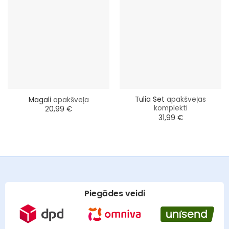
Tulia Set
apakšveļas
Magali
apakšveļa
komplekti
20,99
€
31,99
€
Piegādes veidi