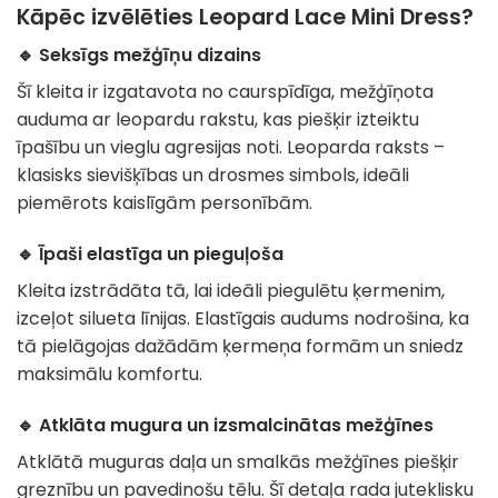
Kāpēc izvēlēties Leopard Lace Mini Dress?
🔹 Seksīgs mežģīņu dizains
Šī kleita ir izgatavota no caurspīdīga, mežģīņota
auduma ar leopardu rakstu, kas piešķir izteiktu
īpašību un vieglu agresijas noti. Leoparda raksts –
klasisks sievišķības un drosmes simbols, ideāli
piemērots kaislīgām personībām.
🔹 Īpaši elastīga un pieguļoša
Kleita izstrādāta tā, lai ideāli piegulētu ķermenim,
izceļot silueta līnijas. Elastīgais audums nodrošina, ka
tā pielāgojas dažādām ķermeņa formām un sniedz
maksimālu komfortu.
🔹 Atklāta mugura un izsmalcinātas mežģīnes
Atklātā muguras daļa un smalkās mežģīnes piešķir
greznību un pavedinošu tēlu. Šī detaļa rada juteklisku