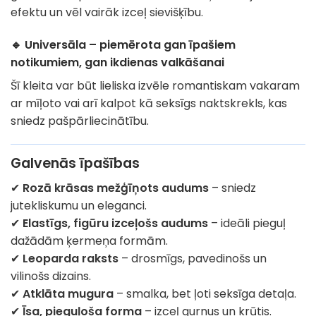
efektu un vēl vairāk izceļ sievišķību.
🔹 Universāla – piemērota gan īpašiem
notikumiem, gan ikdienas valkāšanai
Šī kleita var būt lieliska izvēle romantiskam vakaram
ar mīļoto vai arī kalpot kā seksīgs naktskrekls, kas
sniedz pašpārliecinātību.
Galvenās īpašības
✔
Rozā krāsas mežģīņots audums
– sniedz
jutekliskumu un eleganci.
✔
Elastīgs, figūru izceļošs audums
– ideāli pieguļ
dažādām ķermeņa formām.
✔
Leoparda raksts
– drosmīgs, pavedinošs un
vilinošs dizains.
✔
Atklāta mugura
– smalka, bet ļoti seksīga detaļa.
✔
Īsa, pieguļoša forma
– izceļ gurnus un krūtis.