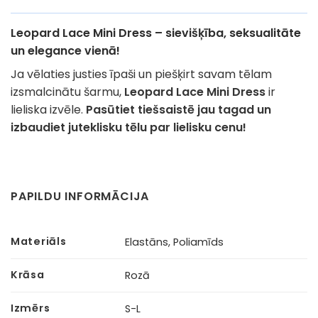
Leopard Lace Mini Dress – sievišķība, seksualitāte
un elegance vienā!
Ja vēlaties justies īpaši un piešķirt savam tēlam
izsmalcinātu šarmu,
Leopard Lace Mini Dress
ir
lieliska izvēle.
Pasūtiet tiešsaistē jau tagad un
izbaudiet juteklisku tēlu par lielisku cenu!
PAPILDU INFORMĀCIJA
Materiāls
Elastāns, Poliamīds
Krāsa
Rozā
Izmērs
S-L