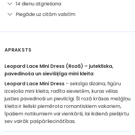
14 dienu atgriešana
Piegāde uz citām valstīm
APRAKSTS
Leopard Lace Mini Dress (Rozā) – jutekliska,
pavedinoša un sievišķīga mini kleita
Leopard Lace Mini Dress
– seksīga dizaina, figūru
izceļoša mini kleita, radīta sievietēm, kuras vēlas
justies pavedinoši un pievilcīgi. Šī rozā krāsas mežģīņu
kleita ir lieliski piemērota romantiskiem vakariem,
īpašiem notikumiem vai vienkārši, lai ikdienā piešķirtu
sev vairāk pašpārliecinātības.