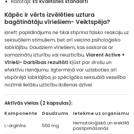
Ražotājs:
ES kvalitātes standarti
Kāpēc ir vērts izvēlēties uztura
bagātinātāju vīriešiem- Veiktspēja?
iareft papildinājums ne tikai stiprina fizisko reakciju uz
seksuāliem stimuliem, bet arī veicina psiholoģisko
labklājību. Daudziem vīriešiem, kas saskaras ar
samazinātu izturību vai neuzticību,
Viarent Active +
Vīrieši- Darbības rezultāti
kļūst par drošu un
efektīvu risinājumu. Ilgtermiņā var uzlaboties arī
vispārējā labklājība, jo spēcīgāka seksuālā veselība
nozīmē lielāku uzticību ikdienas dzīvei.
Aktīvās vielas (2 kapsulas):
Komponente
Daudzums
Ietekme uz organismu
Hematoloģiskā un erektilā
L-arginīns
500 mg
pastiprināšanās