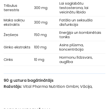
Lai saglabātu
Tribulus
300 mg
testosterona, lai
terrestris
veicinātu libido
Maka sakņu
Fatāla un seksuāla
300 mg
ekstrakts
disfunkcija
Enerģija un kombinētais
Žeņšeņs
150 mg
toniks
Asins plūsma,
Ginko ekstrakts
100 mg
koncentrācija
Hormonu līdzsvars,
Cinks
10 mg
auglība
90 g uztura bagātinātājs
Ražotājs:
Vital Pharma Nutrition GmbH, Vācija,