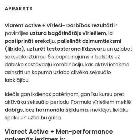
APRAKSTS
Viarent Active + Vīrieši- Darbības rezultāti
ir
pavirzījies
uztura bagātinātājs vīriešiem
, lai
pastiprināt erekciju, palielināt dzimumtieksmi
(libido), uzturēt testosterona līdzsvaru
un uzlabot
seksuālo izturību. Šis papildinājums ir balstīts uz
dabisko sastāvdaļu kombināciju, kas aktīvi ietekmē
asinsriti un kopumā uzlabo cilvēka seksuālo
labklājību.
Ideāls gan ikdienas patēriņam, gan īsu kursu pret
aktīvāku seksuālo periodu. Formula vīriešiem meklē
dabīgs, bez hormonāla šķīduma
, meklējot lielāku
spēku un uzticību gultā.
Viarect Active + Men-performance
galvenās iezīmes ir: