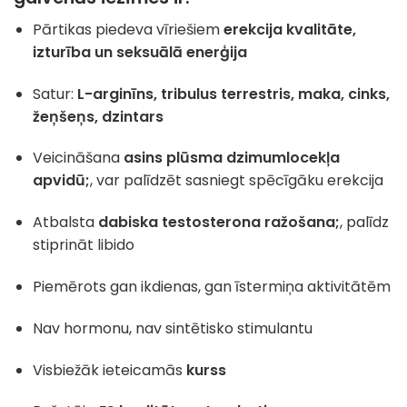
Pārtikas piedeva vīriešiem
erekcija kvalitāte,
izturība un seksuālā enerģija
Satur:
L-arginīns, tribulus terrestris, maka, cinks,
žeņšeņs, dzintars
Veicināšana
asins plūsma dzimumlocekļa
apvidū;
, var palīdzēt sasniegt spēcīgāku erekcija
Atbalsta
dabiska testosterona ražošana;
, palīdz
stiprināt libido
Piemērots gan ikdienas, gan īstermiņa aktivitātēm
Nav hormonu, nav sintētisko stimulantu
Visbiežāk ieteicamās
kurss