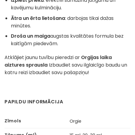
Izplest prieku
: efektīvi samazina jutīgumu un
kavējumu kulmināciju.
Ātra un ērta lietošana
: darbojas tikai dažas
minūtes.
Droša un maiga
augstas kvalitātes formula bez
kaitīgām piedevām.
Atklājiet jaunu tuvību pieredzi ar
Orgijas laika
aiztures sprausla
Izbaudiet savu ilglaicīgo baudu un
katru reizi izbaudiet savu pašapziņu!
PAPILDU INFORMĀCIJA
Zīmols
Orgie
Tilpums (ml)