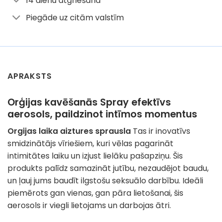
14 dienu atgriešana
Piegāde uz citām valstīm
APRAKSTS
Orģijas kavēšanās Spray efektīvs
aerosols, paildzinot intīmos momentus
Orgijas laika aiztures sprausla
Tas ir inovatīvs
smidzinātājs vīriešiem, kuri vēlas pagarināt
intimitātes laiku un izjust lielāku pašapziņu. Šis
produkts palīdz samazināt jutību, nezaudējot baudu,
un ļauj jums baudīt ilgstošu seksuālo darbību. Ideāli
piemērots gan vienas, gan pāra lietošanai, šis
aerosols ir viegli lietojams un darbojas ātri.