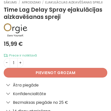
SĀKUMS
/
AFRODIZIAKI
/
EJAKULĀCIJAS AIZKAVĒŠANAS SPREJI
Time Lag Delay Spray
ejakulācijas
aizkavēšanas spreji
15,99
€
Prece ir noliktavā
Time Lag Delay Spray daudzums
PIEVIENOT GROZAM
Ātra piegāde
Konfidencialitāte
Bezmaksas piegāde no 25 €