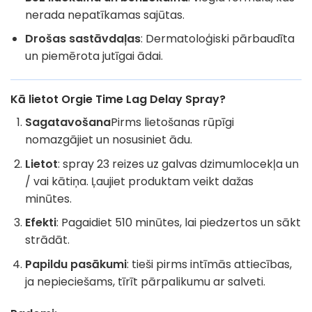
nerada nepatīkamas sajūtas.
Drošas sastāvdaļas
: Dermatoloģiski pārbaudīta
un piemērota jutīgai ādai.
Kā lietot Orgie Time Lag Delay Spray?
Sagatavošana
Pirms lietošanas rūpīgi
nomazgājiet un nosusiniet ādu.
Lietot
: spray 23 reizes uz galvas dzimumlocekļa un
/ vai kātiņa. Ļaujiet produktam veikt dažas
minūtes.
Efekti
: Pagaidiet 510 minūtes, lai piedzertos un sākt
strādāt.
Papildu pasākumi
: tieši pirms intīmās attiecības,
ja nepieciešams, tīrīt pārpalikumu ar salveti.