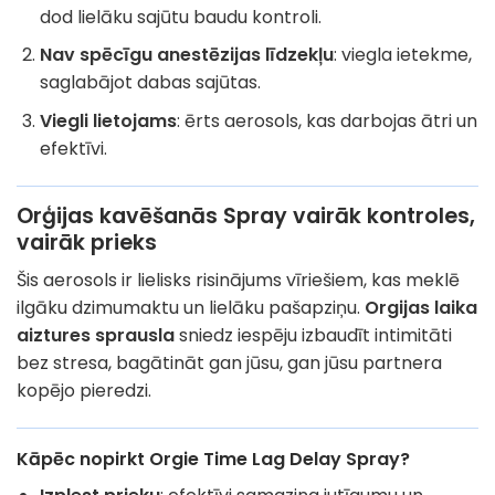
dod lielāku sajūtu baudu kontroli.
Nav spēcīgu anestēzijas līdzekļu
: viegla ietekme,
saglabājot dabas sajūtas.
Viegli lietojams
: ērts aerosols, kas darbojas ātri un
efektīvi.
Orģijas kavēšanās Spray vairāk kontroles,
vairāk prieks
Šis aerosols ir lielisks risinājums vīriešiem, kas meklē
ilgāku dzimumaktu un lielāku pašapziņu.
Orgijas laika
aiztures sprausla
sniedz iespēju izbaudīt intimitāti
bez stresa, bagātināt gan jūsu, gan jūsu partnera
kopējo pieredzi.
Kāpēc nopirkt Orgie Time Lag Delay Spray?