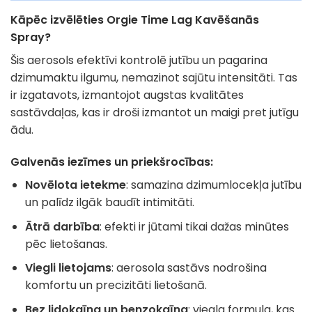
Kāpēc izvēlēties Orgie Time Lag Kavēšanās
Spray?
Šis aerosols efektīvi kontrolē jutību un pagarina
dzimumaktu ilgumu, nemazinot sajūtu intensitāti. Tas
ir izgatavots, izmantojot augstas kvalitātes
sastāvdaļas, kas ir droši izmantot un maigi pret jutīgu
ādu.
Galvenās iezīmes un priekšrocības:
Novēlota ietekme
: samazina dzimumlocekļa jutību
un palīdz ilgāk baudīt intimitāti.
Ātrā darbība
: efekti ir jūtami tikai dažas minūtes
pēc lietošanas.
Viegli lietojams
: aerosola sastāvs nodrošina
komfortu un precizitāti lietošanā.
Bez lidokaīna un benzokaīna
: viegla formula, kas