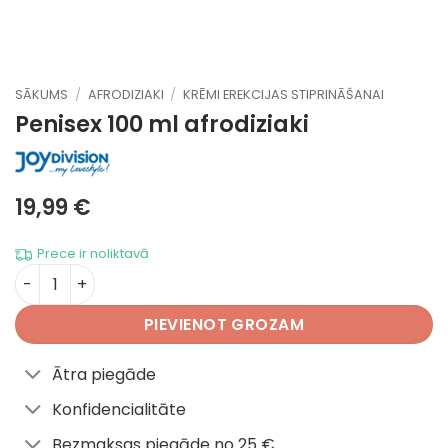
SĀKUMS
/
AFRODIZIAKI
/
KRĒMI EREKCIJAS STIPRINĀŠANAI
Penisex 100 ml
afrodiziaki
19,99
€
Prece ir noliktavā
Penisex 100 ml daudzums
PIEVIENOT GROZAM
Ātra piegāde
Konfidencialitāte
Bezmaksas piegāde no 25 €