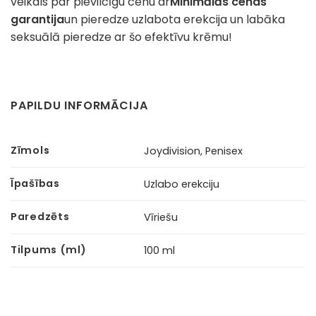
veikals par pievilcīgu cenu ar
Minimālās cenas
garantija
un pieredze uzlabota erekcija un labāka
seksuālā pieredze ar šo efektīvu krēmu!
PAPILDU INFORMĀCIJA
Zīmols
Joydivision, Penisex
Īpašības
Uzlabo erekciju
Paredzēts
Vīriešu
Tilpums (ml)
100 ml