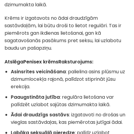
dzimumakta laikā.
Krēms ir izgatavots no ādai draudzīgām
sastāvdaļām, lai būtu droši to lietot regulāri. Tas ir
piemērots gan ikdienas lietošanai, gan kā
sagatavošanās pasākums pret seksu, lai uzlabotu
baudu un pašapziņu.
Atslēga
Penisex krēms
Raksturojums:
Asinsrites veicināšana
: palielina asins plūsmu uz
dzimumlocekļa rajonā, palīdzot stiprināt jūsu
erekcija.
Paaugstināta jutība
: regulāra lietošana var
palīdzēt uzlabot sajūtas dzimumakta laikā.
Ādai draudzīgs sastāvs
: izgatavoti no drošas un
vieglas sastāvdaļas, kas piemērotas jutīgai ādai.
Labāka seksuālā pieredze
: palīdz uzlabot