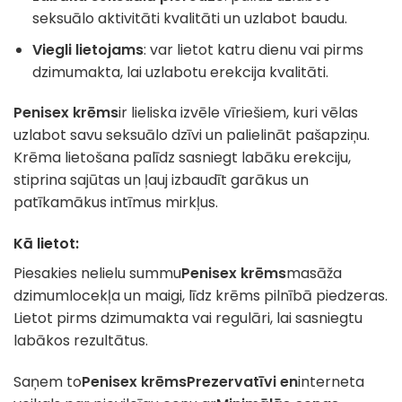
seksuālo aktivitāti kvalitāti un uzlabot baudu.
Viegli lietojams
: var lietot katru dienu vai pirms
dzimumakta, lai uzlabotu erekcija kvalitāti.
Penisex krēms
ir lieliska izvēle vīriešiem, kuri vēlas
uzlabot savu seksuālo dzīvi un palielināt pašapziņu.
Krēma lietošana palīdz sasniegt labāku erekciju,
stiprina sajūtas un ļauj izbaudīt garākus un
patīkamākus intīmus mirkļus.
Kā lietot:
Piesakies nelielu summu
Penisex krēms
masāža
dzimumlocekļa un maigi, līdz krēms pilnībā piedzeras.
Lietot pirms dzimumakta vai regulāri, lai sasniegtu
labākos rezultātus.
Saņem to
Penisex krēms
Prezervatīvi en
interneta