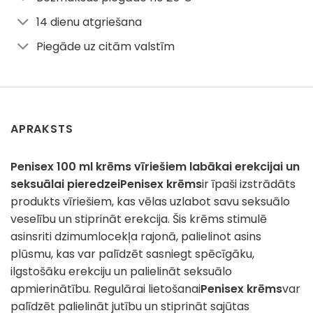
14 dienu atgriešana
Piegāde uz citām valstīm
APRAKSTS
Penisex 100 ml krēms vīriešiem labākai erekcijai un
seksuālai pieredzei
Penisex krēms
ir īpaši izstrādāts
produkts vīriešiem, kas vēlas uzlabot savu seksuālo
veselību un stiprināt erekcija. Šis krēms stimulē
asinsriti dzimumlocekļa rajonā, palielinot asins
plūsmu, kas var palīdzēt sasniegt spēcīgāku,
ilgstošāku erekciju un palielināt seksuālo
apmierinātību. Regulārai lietošanai
Penisex krēms
var
palīdzēt palielināt jutību un stiprināt sajūtas