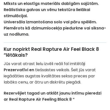
Mīksts un elastīgs materiāls dabīgām sajūtām.
Reālistiska galvas un vēnu tekstūra lielākai
stimulācijai.
Universāla izmantošana solo vai pāru spēlēm.
Piemērots kā dzimumlocekļa piedurkne vai siksna-
uz nodiluma.
Kur nopirkt Real Rapture Air Feel Black 8
“lētākais?
Jūs varat atrast lielu izvēli reāli fal imitētāji
Prezervatīvi en
tiešsaistes veikals. Šeit jūs varat
iegādāties augstas kvalitātes seksa preces par
labāko cenu, ar ātru un diskrētu piegādi.
Rezervējiet tagad un atklāt jaunu intīmu pieredzi
ar Real Rapture Air Feeling Black 8 “