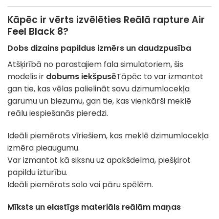
Kāpēc ir vērts izvēlēties Reālā rapture Air
Feel Black 8?
Dobs dizains papildus izmērs un daudzpusība
Atšķirībā no parastajiem fala simulatoriem, šis
modelis ir
dobums iekšpusē
Tāpēc to var izmantot
gan tie, kas vēlas palielināt savu dzimumlocekļa
garumu un biezumu, gan tie, kas vienkārši meklē
reālu iespiešanās pieredzi.
Ideāli piemērots vīriešiem, kas meklē dzimumlocekļa
izmēra pieaugumu.
Var izmantot kā siksnu uz apakšdelma, piešķirot
papildu izturību.
Ideāli piemērots solo vai pāru spēlēm.
Mīksts un elastīgs materiāls reālām maņas