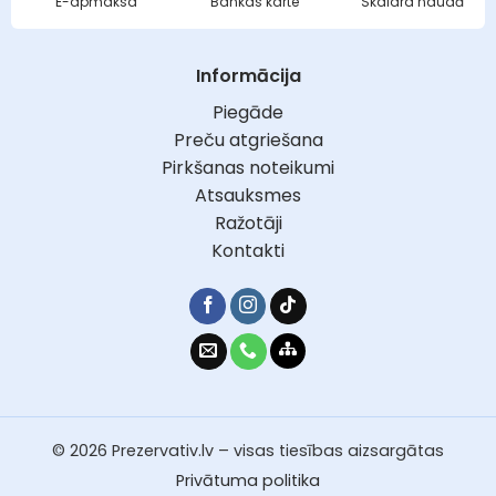
E-apmaksa
Bankas karte
Skaidra naudā
Informācija
Piegāde
Preču atgriešana
Pirkšanas noteikumi
Atsauksmes
Ražotāji
Kontakti
© 2026 Prezervativ.lv – visas tiesības aizsargātas
Privātuma politika