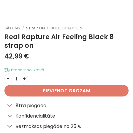
SĀKUMS
/
STRAP ON
/
DOBIE STRAP-ON
Real Rapture Air Feeling Black 8
strap on
42,99
€
Prece ir noliktavā
Real Rapture Air Feeling Black 8 daudzums
PIEVIENOT GROZAM
Ātra piegāde
Konfidencialitāte
Bezmaksas piegāde no 25 €