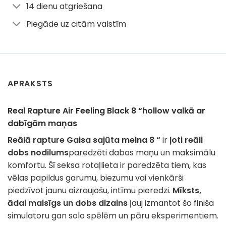
14 dienu atgriešana
Piegāde uz citām valstīm
APRAKSTS
Real Rapture Air Feeling Black 8 “hollow valkā ar
dabīgām maņas
Reālā rapture Gaisa sajūta melna 8 “
ir
ļoti reāli
dobs nodilums
paredzēti dabas maņu un maksimālu
komfortu. Šī seksa rotaļlieta ir paredzēta tiem, kas
vēlas papildus garumu, biezumu vai vienkārši
piedzīvot jaunu aizraujošu, intīmu pieredzi.
Mīksts,
ādai maisīgs un dobs dizains
ļauj izmantot šo finiša
simulatoru gan solo spēlēm un pāru eksperimentiem.