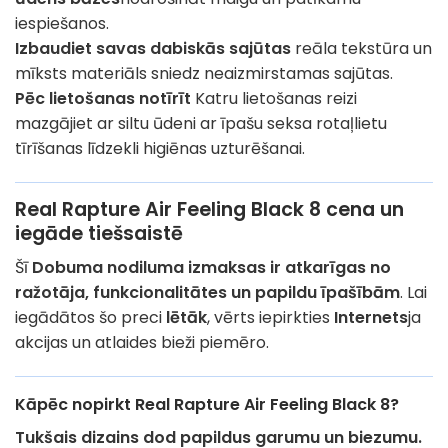
iespiešanos.
Izbaudiet savas dabiskās sajūtas
reāla tekstūra un
mīksts materiāls sniedz neaizmirstamas sajūtas.
Pēc lietošanas notīrīt
Katru lietošanas reizi
mazgājiet ar siltu ūdeni ar īpašu seksa rotaļlietu
tīrīšanas līdzekli higiēnas uzturēšanai.
Real Rapture Air Feeling Black 8 cena un
iegāde tiešsaistē
Šī
Dobuma nodiluma izmaksas ir atkarīgas no
ražotāja, funkcionalitātes un papildu īpašībām
. Lai
iegādātos šo preci
lētāk
, vērts iepirkties
Internets
ja
akcijas un atlaides bieži piemēro.
Kāpēc nopirkt Real Rapture Air Feeling Black 8?
Tukšais dizains dod papildus garumu un biezumu.