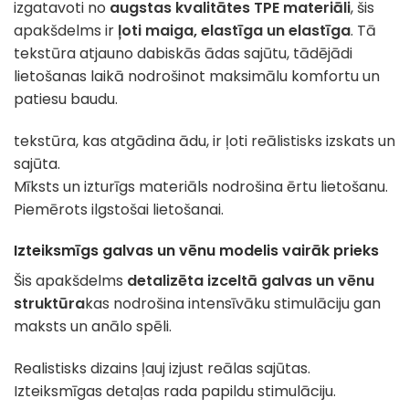
izgatavoti no
augstas kvalitātes TPE materiāli
, šis
apakšdelms ir
ļoti maiga, elastīga un elastīga
. Tā
tekstūra atjauno dabiskās ādas sajūtu, tādējādi
lietošanas laikā nodrošinot maksimālu komfortu un
patiesu baudu.
tekstūra, kas atgādina ādu, ir ļoti reālistisks izskats un
sajūta.
Mīksts un izturīgs materiāls nodrošina ērtu lietošanu.
Piemērots ilgstošai lietošanai.
Izteiksmīgs galvas un vēnu modelis vairāk prieks
Šis apakšdelms
detalizēta izceltā galvas un vēnu
struktūra
kas nodrošina intensīvāku stimulāciju gan
maksts un anālo spēli.
Realistisks dizains ļauj izjust reālas sajūtas.
Izteiksmīgas detaļas rada papildu stimulāciju.