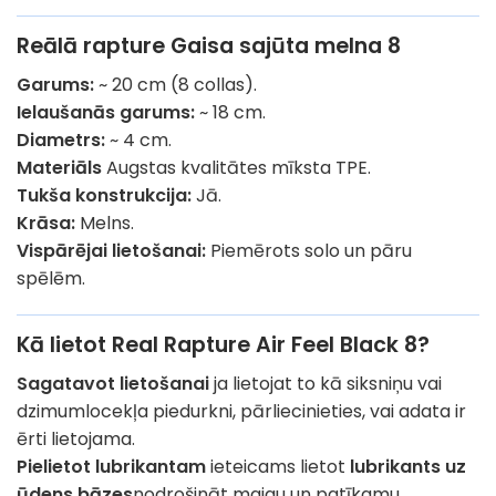
Reālā rapture Gaisa sajūta melna 8
Garums:
~ 20 cm (8 collas).
Ielaušanās garums:
~ 18 cm.
Diametrs:
~ 4 cm.
Materiāls
Augstas kvalitātes mīksta TPE.
Tukša konstrukcija:
Jā.
Krāsa:
Melns.
Vispārējai lietošanai:
Piemērots solo un pāru
spēlēm.
Kā lietot Real Rapture Air Feel Black 8?
Sagatavot lietošanai
ja lietojat to kā siksniņu vai
dzimumlocekļa piedurkni, pārliecinieties, vai adata ir
ērti lietojama.
Pielietot lubrikantam
ieteicams lietot
lubrikants uz
ūdens bāzes
nodrošināt maigu un patīkamu