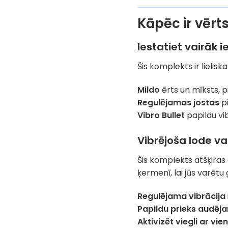
Kāpēc ir vērt
Iestatiet vairāk i
Šis komplekts ir lielisk
Mildo
ērts un mīksts, p
Regulējamas jostas
pi
Vibro Bullet
papildu vi
Vibrējoša lode v
Šis komplekts atšķiras
ķermenī, lai jūs varētu
Regulējama vibrācija
Papildu prieks audēj
Aktivizēt viegli ar vi