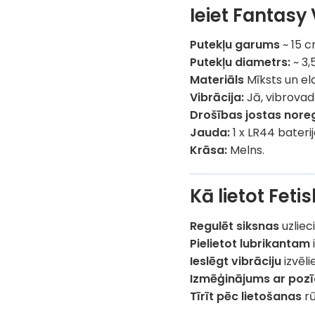
Ieiet Fantasy
Putekļu garums
~ 15 c
Putekļu diametrs:
~ 3,
Materiāls
Mīksts un ela
Vibrācija:
Jā, vibrova
Drošības jostas nore
Jauda:
1 x LR44 bateri
Krāsa:
Melns.
Kā lietot Fet
Regulēt siksnas
uzliec
Pielietot lubrikantam
Ieslēgt vibrāciju
izvēli
Izmēģinājums ar pozī
Tīrīt pēc lietošanas
rū