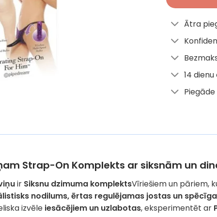
Ātra pi
Konfiden
Bezmaks
14 dienu
Piegāde 
iņam Strap-On Komplekts ar siksnām un di
viņu
ir
Siksnu dzimuma komplekts
Vīriešiem un pāriem, ku
ālistisks nodilums, ērtas regulējamas jostas un spēcīga
ieliska izvēle
iesācējiem un uzlabotas
, eksperimentēt ar