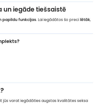
 un iegāde tiešsaistē
n papildu funkcijas
. Lai iegādātos šo preci
lētāk
,
mplekts?
k?
eit jūs varat iegādāties augstas kvalitātes seksa