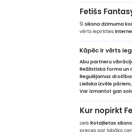
Fetišs Fantas
Šī
siksna dzimuma komp
vērts iepirkties
Interne
Kāpēc ir vērts i
Abu partneru vibrācij
Reālistiska forma un 
Regulējamas drošības
Lieliska izvēle pāriem
Var izmantot gan solo
Kur nopirkt F
Liels
Rotaļlietas siksna
preces par labāko cenu