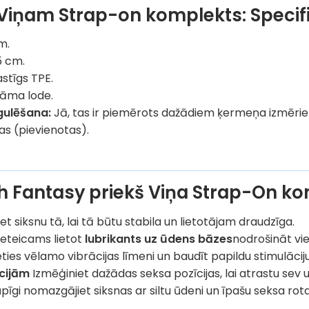
 Viņam Strap-on komplekts: Specifi
m.
5 cm.
stīgs TPE.
dāma lode.
gulēšana:
Jā, tas ir piemērots dažādiem ķermeņa izmēri
jas (pievienotas).
ish Fantasy priekš Viņa Strap-On k
iet siksnu tā, lai tā būtu stabila un lietotājam draudzīga.
ieteicams lietot
lubrikants uz ūdens bāzes
nodrošināt vi
eties vēlamo vibrācijas līmeni un baudīt papildu stimulāciju
cijām
Izmēģiniet dažādas seksa pozīcijas, lai atrastu sev
pīgi nomazgājiet siksnas ar siltu ūdeni un īpašu seksa rotaļl