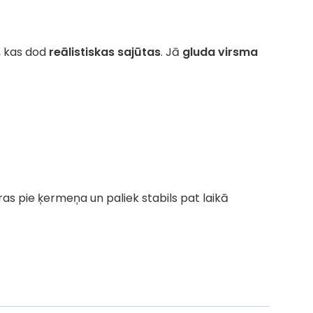
, kas dod
reālistiskas sajūtas
. Jā
gluda virsma
ķeras pie ķermeņa un paliek stabils pat laikā