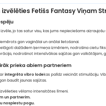
s izvēlēties Fetišs Fantasy Viņam 
espēju
a izvēle, jo tas satur visu, kas jums nepieciešams aizraujošu
iemērots gan vaginālai un anālai lietošanai.
elāgoti dažādiem ķermeņa izmēriem, nodrošina cietu fiksā
brācija, nodrošinot intensīvākas sajūtas gan valkātājam, 
airāk prieka abiem partneriem
 ar
integrēta vibro lode
kas palīdz veicināt stimulāciju. V
 gan baudīt jaunas sajūtas.
izvēlieties vēlamo intensitātes līmeni.
am un partnerim.
enu nospiestu pogu.