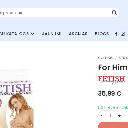
JAUNUMI
AKCIJAS
BLOGS
SĀKUMS
/
STRA
For Hi
35,99
€
Prece ir noli
For Him dau