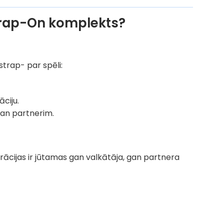
Strap-On komplekts?
 strap- par spēli:
ciju.
gan partnerim.
ibrācijas ir jūtamas gan valkātāja, gan partnera