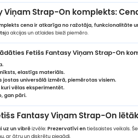
y Viņam Strap-On komplekts: Cena
lekts cena ir atkarīga no ražotāja, funkcionalitāte u
ts
ja akcijas un atlaides bieži piemēro.
egādāties Fetišs Fantasy Viņam Strap-On ko
a.
mīksts, elastīgs materiāls.
 jostas universālā izmērā, piemērotas visiem.
, kuri vēlas eksperimentēt.
, gan pāri.
etišs Fantasy Viņam Strap-On lētā
i uz un vibrē
izvēle:
Prezervatīvi en
tiešsaistes veikals. Š
, ar ātru un diskrētu piegādi.