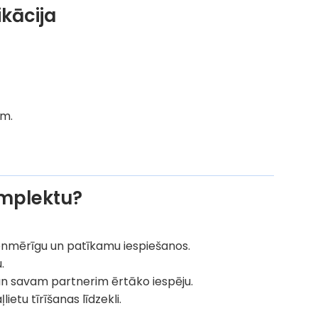
kācija
em.
omplektu?
enmērīgu un patīkamu iespiešanos.
.
 un savam partnerim ērtāko iespēju.
ietu tīrīšanas līdzekli.