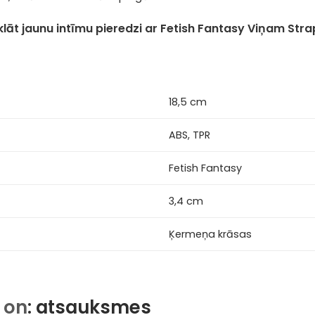
lāt jaunu intīmu pieredzi ar Fetish Fantasy Viņam Str
18,5 cm
ABS, TPR
Fetish Fantasy
3,4 cm
Ķermeņa krāsas
 on
: atsauksmes