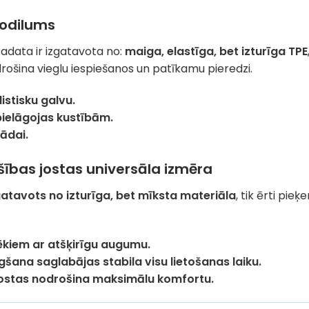
nodilums
adata ir izgatavota no:
maiga, elastīga, bet izturīga TPE
rošina vieglu iespiešanos un patīkamu pieredzi.
istisku galvu.
 pielāgojas kustībām.
ādai.
ības jostas universāla izmēra
gatavots no izturīga, bet mīksta materiāla
, tik ērti pie
vēkiem ar atšķirīgu augumu.
gšana saglabājas stabila visu lietošanas laiku.
 jostas nodrošina maksimālu komfortu.