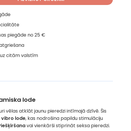
egāde
cialitāte
as piegāde no 25 €
 atgriešana
uz citām valstīm
namiska lode
ri vēlas atklāt jaunu pieredzi intīmajā dzīvē. Šis
 vibro lode
, kas nodrošina papildu stimulāciju
Piešķiršana
vai vienkārši stiprināt seksa pieredzi.