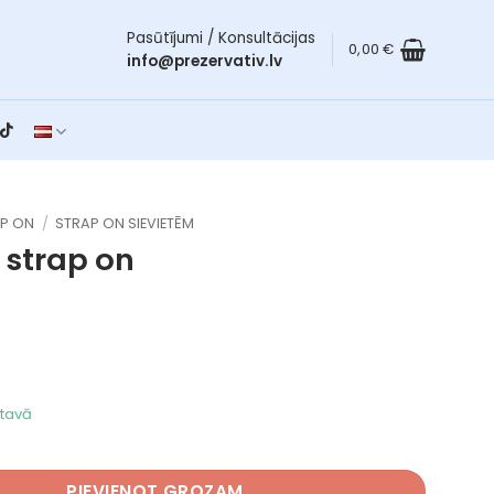
Pasūtījumi / Konsultācijas
0,00
€
info@prezervativ.lv
P ON
/
STRAP ON SIEVIETĒM
m
strap on
ktavā
dzums
PIEVIENOT GROZAM