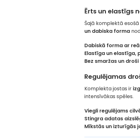
Ērts un elastīgs 
Šajā komplektā esošā 
un dabiska forma
nod
Dabiskā forma ar reāl
Elastīga un elastīga,
Bez smaržas un droši 
Regulējamas droš
Komplekta jostas ir
iz
intensīvākas spēles.
Viegli regulējams cil
Stingra adatas aizslē
Mīkstās un izturīgās