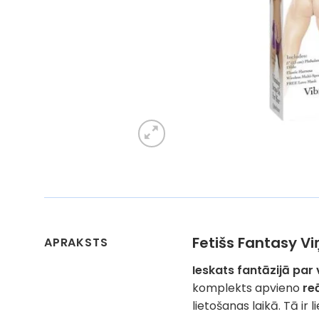
Fetišs Fantasy V
APRAKSTS
Ieskats fantāzijā par 
komplekts apvieno
re
lietošanas laikā. Tā ir l