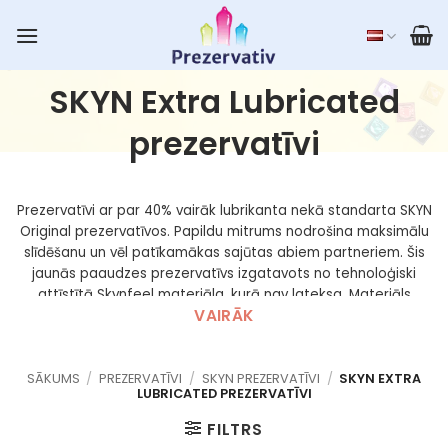
Skip
to
content
SKYN Extra Lubricated
prezervatīvi
Prezervatīvi ar par 40% vairāk lubrikanta nekā standarta SKYN
Original prezervatīvos. Papildu mitrums nodrošina maksimālu
slīdēšanu un vēl patīkamākas sajūtas abiem partneriem. Šis
jaunās paaudzes prezervatīvs izgatavots no tehnoloģiski
attīstītā Skynfeel materiāla, kurā nav lateksa. Materiāls
VAIRĀK
piešķir īpašu maigumu, ērtu piegulšanu un patīkamu sajūtu, ir
elastīgāks un izturīgāks pret plīšanu. Lieliski piemērots
cilvēkiem ar jutīgu ādu vai alerģijas risku. Bez smaržas un
garšas, viegli uzvelkami, ar spermas rezervuāru. Prezervatīvi
SĀKUMS
/
PREZERVATĪVI
/
SKYN PREZERVATĪVI
/
SKYN EXTRA
LUBRICATED PREZERVATĪVI
atbilst visiem kvalitātes standartiem un ir uzticami un droši
lietošanai. Nodrošina aizsardzību pret nevēlamu grūtniecību
FILTRS
un seksuāli transmisīvām slimībām.