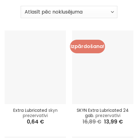
Izpārdošana!
Extra Lubricated
skyn
SKYN Extra Lubricated 24
prezervatīvi
gab.
prezervatīvi
0,64
€
16,89
€
Original
13,99
€
Curren
price
price
was:
is:
16,89 €.
13,99 €