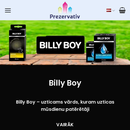
Skip
to
content
Billy Boy
Billy Boy – uzticams vārds, kuram uzticas
mūsdienu patērētāji
Billy Boy ir zīmols, kura nosaukums jau sen jau
VAIRĀK
pazīstams tiem, kuri novērtē uzticamu, kvalitatīvu