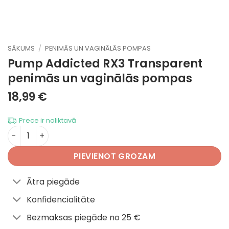
SĀKUMS
/
PENIMĀS UN VAGINĀLĀS POMPAS
Pump Addicted RX3 Transparent
penimās un vaginālās pompas
18,99
€
Prece ir noliktavā
Pump Addicted RX3 Transparent daudzums
PIEVIENOT GROZAM
Ātra piegāde
Konfidencialitāte
Bezmaksas piegāde no 25 €