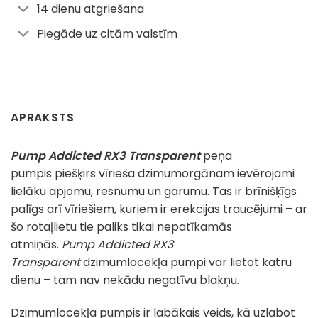
14 dienu atgriešana
Piegāde uz citām valstīm
APRAKSTS
Pump Addicted RX3 Transparent
peņa
pumpis piešķirs vīrieša dzimumorgānam ievērojami
lielāku apjomu, resnumu un garumu. Tas ir brīnišķīgs
palīgs arī vīriešiem, kuriem ir erekcijas traucējumi – ar
šo rotaļlietu tie paliks tikai nepatīkamās
atmiņās.
Pump Addicted RX3
Transparent
dzimumlocekļa pumpi var lietot katru
dienu – tam nav nekādu negatīvu blakņu.
Dzimumlocekļa pumpis ir labākais veids, kā uzlabot