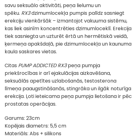
savu seksuālo aktivitāti, peņa lielumu un
spēku.
RX3
dzimumlocekļa pumpis palīdz sasniegt
erekciju vienkāršāk – izmantojot vakuuma sistēmu,
kas liek asinīm koncentrēties dzimumloceklī. Erekcija
tiek sasniegta un uzturēt ērtā un hermētiskā veidā,
ķermeņa apakšdaļā, pie dzimumlocekļa un kaunuma
kaula saskares vietas.
Citas
PUMP ADDICTED RX3
peņa pumpja
priekšrocības ir arī ejakulācijas aizkavēšana,
seksuālās apetītes uzlabošanās, testosterona
līmeņa paaugstināšanās, stingrāka un ilgāk noturīga
erekcija. Ļoti ieteicama peņa pumpja lietošana ir pēc
prostatas operācijas.
Garums: 23cm
Kopējais diametrs: 5,5 cm
Materiāls: Abs + silikons