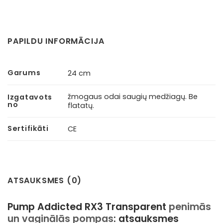
PAPILDU INFORMĀCIJA
Garums
24 cm
žmogaus odai saugių medžiagų. Be
Izgatavots
no
flatatų.
Sertifikāti
CE
ATSAUKSMES (0)
Pump Addicted RX3 Transparent
penimās
un vaginālās pompas
: atsauksmes