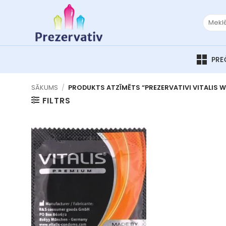
Skip
to
Meklēt:
content
SĀKUMS
/
PRODUKTS ATZĪMĒTS “PREZERVATIVI VITALIS 
FILTRS