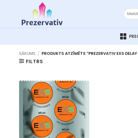
Skip
to
Meklēt:
content
SĀKUMS
/
PRODUKTS ATZĪMĒTS “PREZERVATIV EXS DELAY
FILTRS