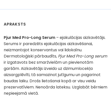
APRAKSTS
Pjur Med Pro-Long Serum
– ejakulācijas aizkavētājs.
Serums ir paredzēts ejakulācijas aizkavēšanai,
neizmantojot konservantus vai lidokaīnu.
Dermatoloģiski pārbaudīts,
Pjur Med Pro-Long serum
ir izgatavots bez smaržvielām un pievienotām
garšām. Aizkavētājs izveido uz dzimumlocekļa
aizsargplēvīti, tā samazinot jutīgumu un pagarinot
baudas laiku. Drošs lietošanai kopā ar visu veidu
prezervatīviem. Nenoārda lateksu. Uzglabāt bērniem
nepieejamā vietā.