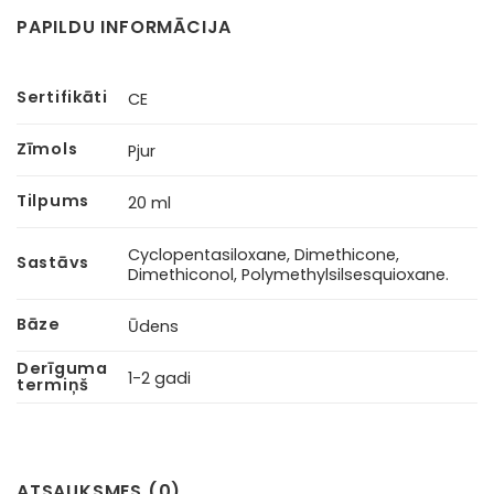
PAPILDU INFORMĀCIJA
Sertifikāti
CE
Zīmols
Pjur
Tilpums
20 ml
Cyclopentasiloxane, Dimethicone,
Sastāvs
Dimethiconol, Polymethylsilsesquioxane.
Bāze
Ūdens
Derīguma
1-2 gadi
termiņš
ATSAUKSMES (0)