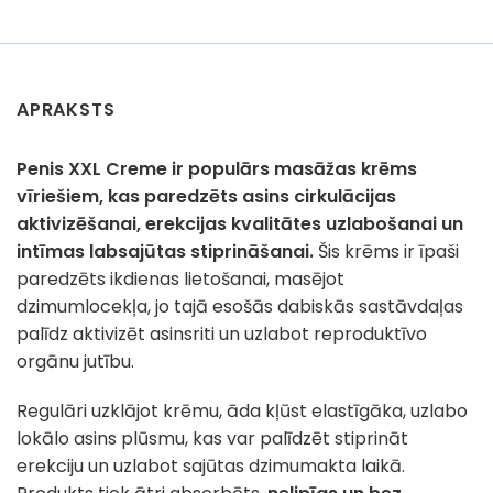
APRAKSTS
Penis XXL Creme ir populārs masāžas krēms
vīriešiem, kas paredzēts asins cirkulācijas
aktivizēšanai, erekcijas kvalitātes uzlabošanai un
intīmas labsajūtas stiprināšanai.
Šis krēms ir īpaši
paredzēts ikdienas lietošanai, masējot
dzimumlocekļa, jo tajā esošās dabiskās sastāvdaļas
palīdz aktivizēt asinsriti un uzlabot reproduktīvo
orgānu jutību.
Regulāri uzklājot krēmu, āda kļūst elastīgāka, uzlabo
lokālo asins plūsmu, kas var palīdzēt stiprināt
erekciju un uzlabot sajūtas dzimumakta laikā.