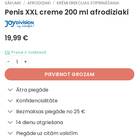
SĀKUMS
/
AFRODIZIAKI
/
KRĒMI EREKCIJAS STIPRINĀŠANAI
Penis XXL creme 200 ml
afrodiziaki
19,99
€
Prece ir noliktavā
Penis XXL creme 200 ml daudzums
PIEVIENOT GROZAM
Ātra piegāde
Konfidencialitāte
Bezmaksas piegāde no 25 €
14 dienu atgriešana
Piegāde uz citām valstīm