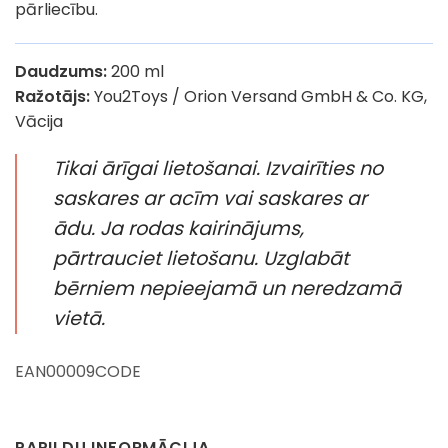
pārliecību.
Daudzums:
200 ml
Ražotājs:
You2Toys / Orion Versand GmbH & Co. KG,
Vācija
Tikai ārīgai lietošanai. Izvairīties no
saskares ar acīm vai saskares ar
ādu. Ja rodas kairinājums,
pārtrauciet lietošanu. Uzglabāt
bērniem nepieejamā un neredzamā
vietā.
EAN00009CODE
PAPILDU INFORMĀCIJA