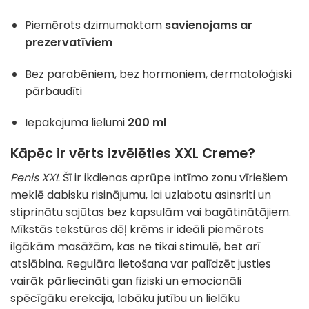
Piemērots dzimumaktam
savienojams ar
prezervatīviem
Bez parabēniem, bez hormoniem, dermatoloģiski
pārbaudīti
Iepakojuma lielumi
200 ml
Kāpēc ir vērts izvēlēties XXL Creme?
Penis XXL
Šī ir ikdienas aprūpe intīmo zonu vīriešiem
meklē dabisku risinājumu, lai uzlabotu asinsriti un
stiprinātu sajūtas bez kapsulām vai bagātinātājiem.
Mīkstās tekstūras dēļ krēms ir ideāli piemērots
ilgākām masāžām, kas ne tikai stimulē, bet arī
atslābina. Regulāra lietošana var palīdzēt justies
vairāk pārliecināti gan fiziski un emocionāli
spēcīgāku erekcija, labāku jutību un lielāku