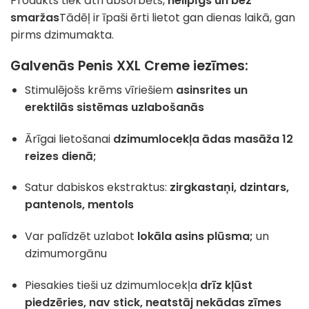
Produkts tiek ātri absorbēts,
nelipīgs un bez
smaržas
Tādēļ ir īpaši ērti lietot gan dienas laikā, gan
pirms dzimumakta.
Galvenās Penis XXL Creme iezīmes:
Stimulējošs krēms vīriešiem
asinsrites un
erektilās sistēmas uzlabošanās
Ārīgai lietošanai
dzimumlocekļa ādas masāža 12
reizes dienā;
Satur dabiskos ekstraktus:
zirgkastaņi, dzintars,
pantenols, mentols
Var palīdzēt uzlabot
lokāla asins plūsma;
un
dzimumorgānu
Piesakies tieši uz dzimumlocekļa
drīz kļūst
piedzēries, nav stick, neatstāj nekādas zīmes