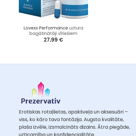
+
Lovexx Performance
uztura
bagātinātāji vīriešiem
27,99
€
Erotiskas rotaļlietas, apakšveļa un aksesuāri –
viss, ko kāro tava fantāzija. Augsta kvalitāte,
plaša izvēle, izsmalcināts dizains. Ātra piegāde,
uzticamība un konfidencialitāte.