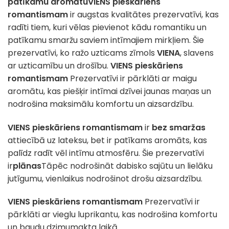
patīkamu aromātu
VIENS pieskāriens
romantismam
ir augstas kvalitātes prezervatīvi, kas
radīti tiem, kuri vēlas pievienot kādu romantiku un
patīkamu smaržu saviem intīmajiem mirkļiem. Šie
prezervatīvi, ko ražo uzticams zīmols
VIENA
, slavens
ar uzticamību un drošību.
VIENS pieskāriens
romantismam
Prezervatīvi ir pārklāti ar maigu
aromātu, kas piešķir intīmai dzīvei jaunas maņas un
nodrošina maksimālu komfortu un aizsardzību.
VIENS pieskāriens romantismam
ir
bez smaržas
attiecībā uz lateksu, bet ir patīkams aromāts, kas
palīdz radīt vēl intīmu atmosfēru. Šie prezervatīvi
ir
plānas
Tāpēc nodrošināt dabisko sajūtu un lielāku
jutīgumu, vienlaikus nodrošinot drošu aizsardzību.
VIENS pieskāriens romantismam
Prezervatīvi ir
pārklāti ar vieglu luprikantu, kas nodrošina komfortu
un baudu dzimumakta laikā.