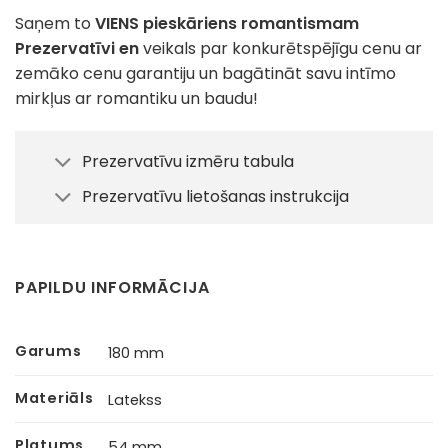
Saņem to
VIENS pieskāriens romantismam
Prezervatīvi en
veikals par konkurētspējīgu cenu ar
zemāko cenu garantiju un bagātināt savu intīmo
mirkļus ar romantiku un baudu!
Prezervatīvu izmēru tabula
Prezervatīvu lietošanas instrukcija
PAPILDU INFORMĀCIJA
Garums
180 mm
Materiāls
Latekss
Platums
54 mm