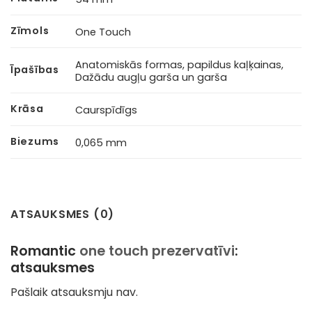
Zīmols
One Touch
Anatomiskās formas, papildus kaļķainas,
Īpašības
Dažādu augļu garša un garša
Krāsa
Caurspīdīgs
Biezums
0,065 mm
ATSAUKSMES (0)
Romantic
one touch prezervatīvi
:
atsauksmes
Pašlaik atsauksmju nav.