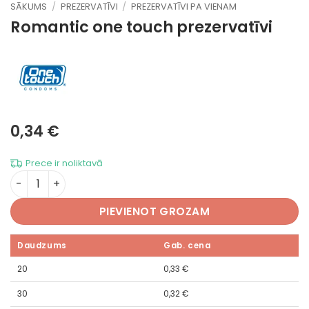
SĀKUMS
/
PREZERVATĪVI
/
PREZERVATĪVI PA VIENAM
Romantic
one touch prezervatīvi
0,34
€
Prece ir noliktavā
Romantic daudzums
PIEVIENOT GROZAM
Daudzums
Gab. cena
20
0,33
€
30
0,32
€