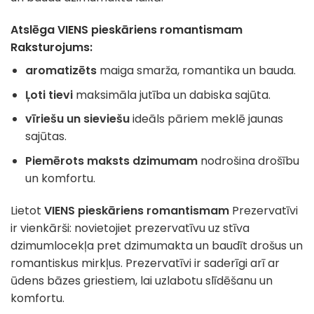
Atslēga
VIENS pieskāriens romantismam
Raksturojums:
aromatizēts
maiga smarža, romantika un bauda.
Ļoti tievi
maksimāla jutība un dabiska sajūta.
vīriešu un sieviešu
ideāls pāriem meklē jaunas
sajūtas.
Piemērots maksts dzimumam
nodrošina drošību
un komfortu.
Lietot
VIENS pieskāriens romantismam
Prezervatīvi
ir vienkārši: novietojiet prezervatīvu uz stīva
dzimumlocekļa pret dzimumakta un baudīt drošus un
romantiskus mirkļus. Prezervatīvi ir saderīgi arī ar
ūdens bāzes griestiem, lai uzlabotu slīdēšanu un
komfortu.