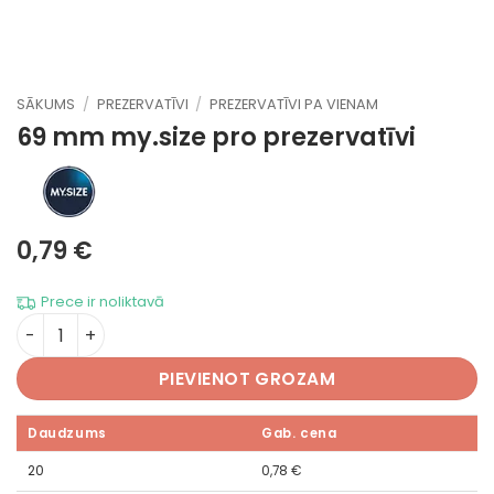
SĀKUMS
/
PREZERVATĪVI
/
PREZERVATĪVI PA VIENAM
69 mm
my.size pro prezervatīvi
0,79
€
Prece ir noliktavā
69 mm daudzums
PIEVIENOT GROZAM
Daudzums
Gab. cena
20
0,78
€