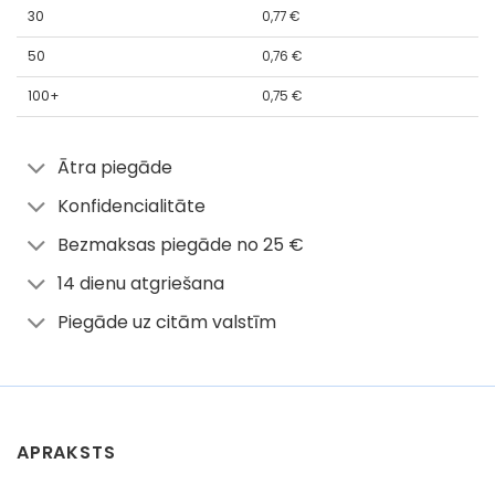
30
0,77
€
50
0,76
€
100+
0,75
€
Ātra piegāde
Konfidencialitāte
Bezmaksas piegāde no 25 €
14 dienu atgriešana
Piegāde uz citām valstīm
APRAKSTS