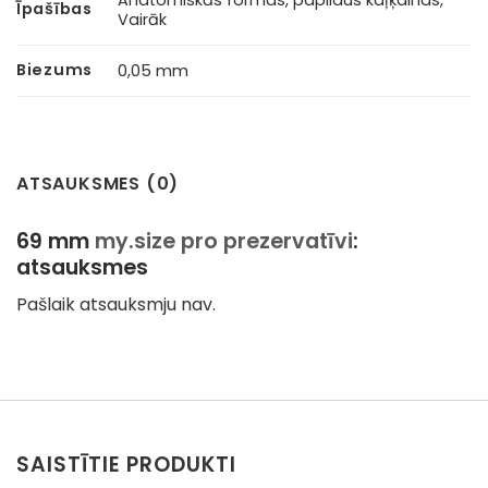
Īpašības
Vairāk
Biezums
0,05 mm
ATSAUKSMES (0)
69 mm
my.size pro prezervatīvi
:
atsauksmes
Pašlaik atsauksmju nav.
SAISTĪTIE PRODUKTI