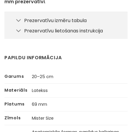
mm prezervatīvi
.
Prezervatīvu izmēru tabula
Prezervatīvu lietošanas instrukcija
PAPILDU INFORMĀCIJA
Garums
20–25 cm
Materiāls
Latekss
Platums
69 mm
Zīmols
Mister Size
Anatomiskās formas, papildus kaļķainas,