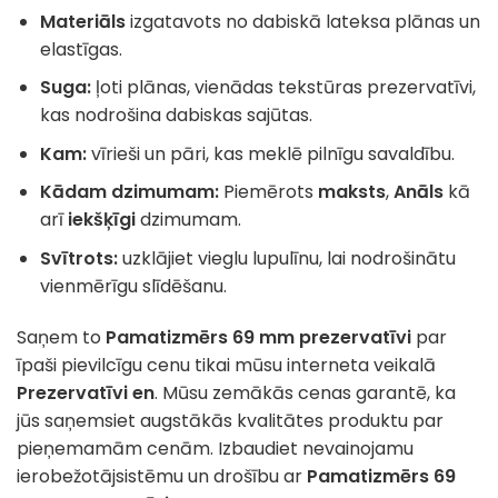
Materiāls
izgatavots no dabiskā lateksa plānas un
elastīgas.
Suga:
ļoti plānas, vienādas tekstūras prezervatīvi,
kas nodrošina dabiskas sajūtas.
Kam:
vīrieši un pāri, kas meklē pilnīgu savaldību.
Kādam dzimumam:
Piemērots
maksts
,
Anāls
kā
arī
iekšķīgi
dzimumam.
Svītrots:
uzklājiet vieglu lupulīnu, lai nodrošinātu
vienmērīgu slīdēšanu.
Saņem to
Pamatizmērs 69 mm prezervatīvi
par
īpaši pievilcīgu cenu tikai mūsu interneta veikalā
Prezervatīvi en
. Mūsu zemākās cenas garantē, ka
jūs saņemsiet augstākās kvalitātes produktu par
pieņemamām cenām. Izbaudiet nevainojamu
ierobežotājsistēmu un drošību ar
Pamatizmērs 69