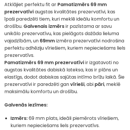
Atklājiet perfektu fit ar
Pamatizmērs 69 mm
prezervatīvi
augstas kvalitātes prezervatīvi, kas
īpaši paredzēti tiem, kuri meklē ideālu komfortu un
drošību.
Galvenais izmērs
ir pazīstama ar savu
unikālo prezervatīvu, kas pielāgots dažāda lieluma
vajadzībām, un
69
mm
izmēra prezervatīvi nodrošina
perfektu adhēziju vīriešiem, kuriem nepieciešams liels
prezervatīvs.
Pamatizmērs 69 mm prezervatīvi
ir izgatavoti no
augstas kvalitātes dabiskā lateksa, kas ir plāns un
elastīgs, dodot dabiskas sajūtas intīmo brīžu laikā. Šie
prezervatīvi ir paredzēti gan
vīrieši
, abi
pāri
, meklē
maksimālu komfortu un drošību.
Galvenās iezīmes:
Izmērs:
69 mm plats, ideāli piemērots vīriešiem,
kuriem nepieciešams liels prezervatīvs.