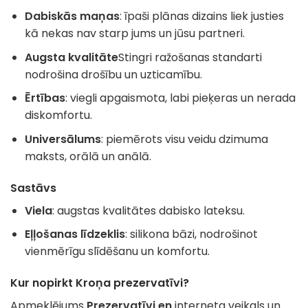
Dabiskās maņas
: īpaši plānas dizains liek justies
kā nekas nav starp jums un jūsu partneri.
Augsta kvalitāte
Stingri ražošanas standarti
nodrošina drošību un uzticamību.
Ērtības
: viegli apgaismota, labi pieķeras un nerada
diskomfortu.
Universālums
: piemērots visu veidu dzimuma
maksts, orālā un anālā.
Sastāvs
Viela
: augstas kvalitātes dabisko lateksu.
Eļļošanas līdzeklis
: silikona bāzi, nodrošinot
vienmērīgu slīdēšanu un komfortu.
Kur nopirkt Kroņa prezervatīvi?
Apmeklējums
Prezervatīvi en
interneta veikals un