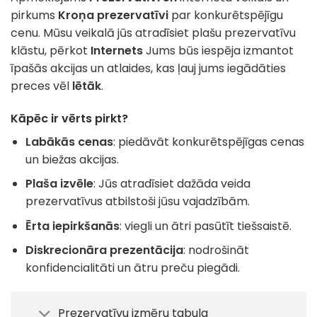
pirkums
Kroņa prezervatīvi
par konkurētspējīgu
cenu. Mūsu veikalā jūs atradīsiet plašu prezervatīvu
klāstu, pērkot
Internets
Jums būs iespēja izmantot
īpašās akcijas un atlaides, kas ļauj jums iegādāties
preces vēl
lētāk
.
Kāpēc ir vērts pirkt?
Labākās cenas
: piedāvāt konkurētspējīgas cenas
un biežas akcijas.
Plaša izvēle
: Jūs atradīsiet dažāda veida
prezervatīvus atbilstoši jūsu vajadzībām.
Ērta iepirkšanās
: viegli un ātri pasūtīt tiešsaistē.
Diskrecionāra prezentācija
: nodrošināt
konfidencialitāti un ātru preču piegādi.
Prezervatīvu izmēru tabula