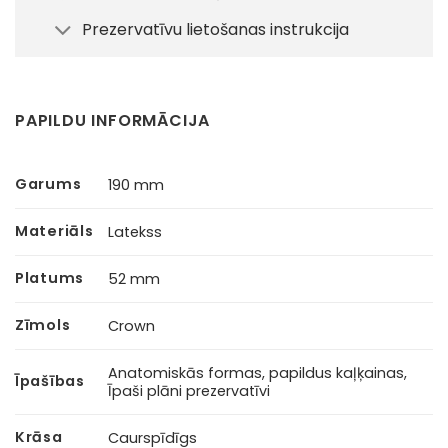
Prezervatīvu lietošanas instrukcija
PAPILDU INFORMĀCIJA
Garums
190 mm
Materiāls
Latekss
Platums
52 mm
Zīmols
Crown
Anatomiskās formas, papildus kaļķainas,
Īpašības
Īpaši plāni prezervatīvi
Krāsa
Caurspīdīgs