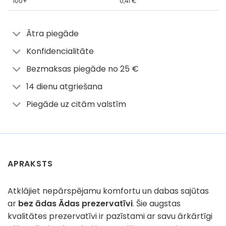
100+
0,41
€
Ātra piegāde
Konfidencialitāte
Bezmaksas piegāde no 25 €
14 dienu atgriešana
Piegāde uz citām valstīm
APRAKSTS
Atklājiet nepārspējamu komfortu un dabas sajūtas
ar
bez ādas Ādas prezervatīvi
. Šie augstas
kvalitātes prezervatīvi ir pazīstami ar savu ārkārtīgi