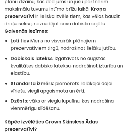
plānu dizainu, kas dod jums un jūsu partnerim
maksimālu tuvumu intīmo brīžu laikā.
Kroņa
prezervatīvi
ir lieliska izvēle tiem, kas vēlas baudīt
drošu seksu, nezaudējot savu dabisko sajūtu.
Galvenās iezīmes:
Ļoti tievi
Viens no visvairāk plānajiem
prezervatīviem tirgū, nodrošinot lielāku jutību.
Dabiskais latekss
: izgatavots no augstas
kvalitātes dabisko lateksu, nodrošinot izturību un
elastību.
Standarta izmērs
: piemērots lielākajai daļai
vīriešu, viegli apgaismota un ērti.
Dzēsts
: vāks ar vieglu lupulīnu, kas nodrošina
vienmērīgu slīdēšanu.
Kāpēc izvēlēties Crown Skinsless Ādas
prezervatīvi?