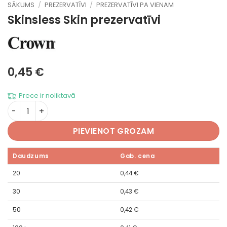
SĀKUMS
/
PREZERVATĪVI
/
PREZERVATĪVI PA VIENAM
Skinsless Skin
prezervatīvi
0,45
€
Prece ir noliktavā
Skinsless Skin daudzums
PIEVIENOT GROZAM
Daudzums
Gab. cena
20
0,44
€
30
0,43
€
50
0,42
€