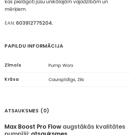
kas pielāgoti jūsu unikālajām vajadzībām un
mērķiem.
EAN:
603912775204.
PAPILDU INFORMĀCIJA
Zīmols
Pump Worx
Krāsa
Caurspīdīgs, Zils
ATSAUKSMES (0)
Max Boost Pro Flow
augstākās kvalitātes
pumpīši
: atsauksmes