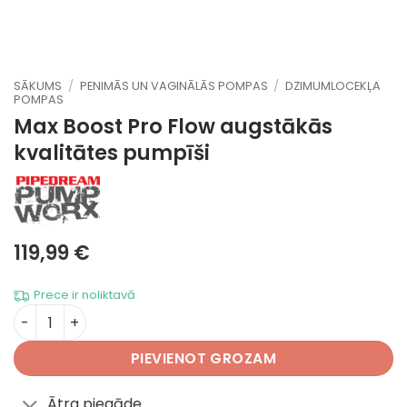
SĀKUMS
/
PENIMĀS UN VAGINĀLĀS POMPAS
/
DZIMUMLOCEKĻA
POMPAS
Max Boost Pro Flow
augstākās
kvalitātes pumpīši
119,99
€
Prece ir noliktavā
Max Boost Pro Flow daudzums
PIEVIENOT GROZAM
Ātra piegāde