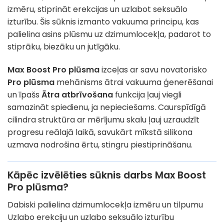
izmēru, stiprināt erekcijas un uzlabot seksuālo
izturību. Šis sūknis izmanto vakuuma principu, kas
palielina asins plūsmu uz dzimumlocekļa, padarot to
stiprāku, biezāku un jutīgāku.
Max Boost Pro plūsma
izceļas ar savu novatorisko
Pro plūsma
mehānisms ātrai vakuuma ģenerēšanai
un īpašs
Ātra atbrīvošana
funkcija ļauj viegli
samazināt spiedienu, ja nepieciešams. Caurspīdīgā
cilindra struktūra ar mērījumu skalu ļauj uzraudzīt
progresu reālajā laikā, savukārt mīkstā silikona
uzmava nodrošina ērtu, stingru piestiprināšanu.
Kāpēc izvēlēties sūknis darbs Max Boost
Pro plūsma?
Dabiski palielina dzimumlocekļa izmēru un tilpumu
Uzlabo erekciju un uzlabo seksuālo izturību