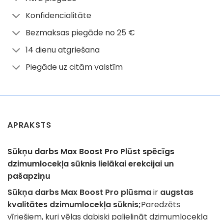
Konfidencialitāte
Bezmaksas piegāde no 25 €
14 dienu atgriešana
Piegāde uz citām valstīm
APRAKSTS
Sūkņu darbs Max Boost Pro Plūst spēcīgs
dzimumlocekļa sūknis lielākai erekcijai un
pašapziņu
Sūkņa darbs Max Boost Pro plūsma
ir
augstas
kvalitātes dzimumlocekļa sūknis;
Paredzēts
vīriešiem, kuri vēlas dabiski palielināt dzimumlocekļa