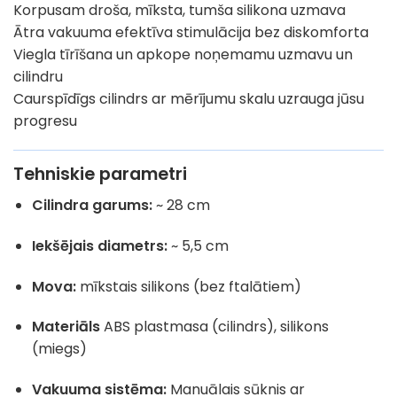
Korpusam droša, mīksta, tumša silikona uzmava
Ātra vakuuma efektīva stimulācija bez diskomforta
Viegla tīrīšana un apkope noņemamu uzmavu un
cilindru
Caurspīdīgs cilindrs ar mērījumu skalu uzrauga jūsu
progresu
Tehniskie parametri
Cilindra garums:
~ 28 cm
Iekšējais diametrs:
~ 5,5 cm
Mova:
mīkstais silikons (bez ftalātiem)
Materiāls
ABS plastmasa (cilindrs), silikons
(miegs)
Vakuuma sistēma:
Manuālais sūknis ar