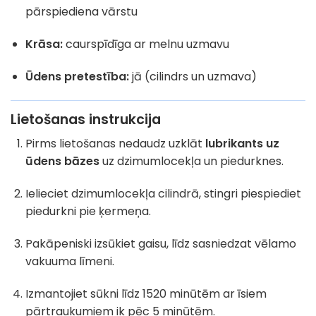
pārspiediena vārstu
Krāsa:
caurspīdīga ar melnu uzmavu
Ūdens pretestība:
jā (cilindrs un uzmava)
Lietošanas instrukcija
Pirms lietošanas nedaudz uzklāt
lubrikants uz
ūdens bāzes
uz dzimumlocekļa un piedurknes.
Ielieciet dzimumlocekļa cilindrā, stingri piespiediet
piedurkni pie ķermeņa.
Pakāpeniski izsūkiet gaisu, līdz sasniedzat vēlamo
vakuuma līmeni.
Izmantojiet sūkni līdz 1520 minūtēm ar īsiem
pārtraukumiem ik pēc 5 minūtēm.