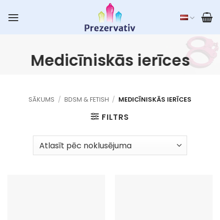
Skip
to
content
Medicīniskās ierīces
SĀKUMS
/
BDSM & FETISH
/
MEDICĪNISKĀS IERĪCES
FILTRS