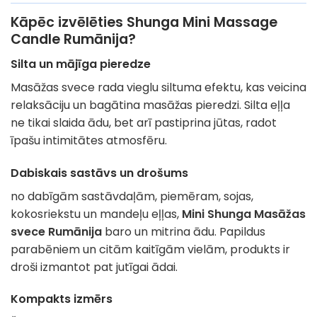
Kāpēc izvēlēties Shunga Mini Massage
Candle Rumānija?
Silta un mājīga pieredze
Masāžas svece rada vieglu siltuma efektu, kas veicina
relaksāciju un bagātina masāžas pieredzi. Silta eļļa
ne tikai slaida ādu, bet arī pastiprina jūtas, radot
īpašu intimitātes atmosfēru.
Dabiskais sastāvs un drošums
no dabīgām sastāvdaļām, piemēram, sojas,
kokosriekstu un mandeļu eļļas,
Mini Shunga Masāžas
svece Rumānija
baro un mitrina ādu. Papildus
parabēniem un citām kaitīgām vielām, produkts ir
droši izmantot pat jutīgai ādai.
Kompakts izmērs