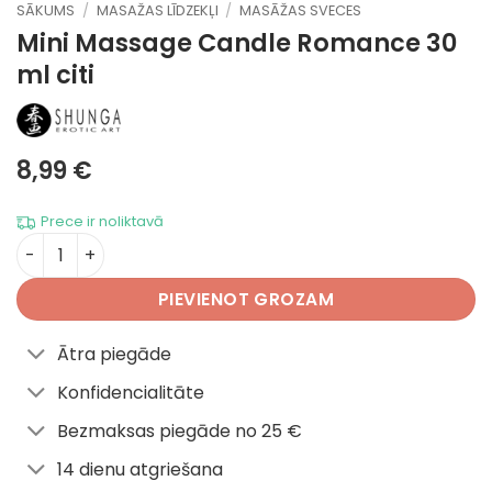
SĀKUMS
/
MASAŽAS LĪDZEKĻI
/
MASĀŽAS SVECES
Mini Massage Candle Romance 30
ml
citi
8,99
€
Prece ir noliktavā
Mini Massage Candle Romance 30 ml daudzums
PIEVIENOT GROZAM
Ātra piegāde
Konfidencialitāte
Bezmaksas piegāde no 25 €
14 dienu atgriešana