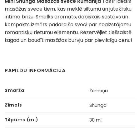
Mini Shunga Masāžas svece Rumānija
Tas ir ideāls
masāžas svece tiem, kas meklē siltumu un juteklisku
intīmo brīžu. Smalks aromāts, dabiskais sastāvs un
kompakts izmērs padara šo sveci par neaizstājamu
romantisku rietumu elementu. Rezervējiet tiešsaistē
tagad un baudīt masāžas burvju par pievilcīgu cenu!
PAPILDU INFORMĀCIJA
Smarža
Zemeņu
Zīmols
Shunga
Tilpums (ml)
30 ml