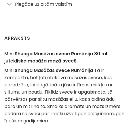
Piegāde uz citām valstīm
APRAKSTS
Mini Shunga Masāžas svece Rumānija 30 ml
jutekliska masāža mazā svecē
Mini Shunga Masāžas svece Rumānija
Tā ir
kompakta, bet ļoti efektīva masāžas svece, kas
paredzēta, lai bagātinātu jūsu intīmos mirkļus ar
siltumu un baudu. Tiklīdz svece ir apgaismota, tā
pārvēršas par siltu masāžas eļļu, kas slaidina ādu,
baro un mitrina to. Smalks aromāts un mazs izmērs
padara šo sveci par lielisku izvēli gan ceļojumiem, gan
īpašiem gadījumiem.