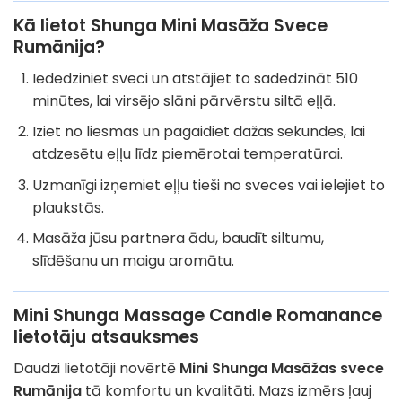
Kā lietot Shunga Mini Masāža Svece
Rumānija?
Iededziniet sveci un atstājiet to sadedzināt 510
minūtes, lai virsējo slāni pārvērstu siltā eļļā.
Iziet no liesmas un pagaidiet dažas sekundes, lai
atdzesētu eļļu līdz piemērotai temperatūrai.
Uzmanīgi izņemiet eļļu tieši no sveces vai ielejiet to
plaukstās.
Masāža jūsu partnera ādu, baudīt siltumu,
slīdēšanu un maigu aromātu.
Mini Shunga Massage Candle Romanance
lietotāju atsauksmes
Daudzi lietotāji novērtē
Mini Shunga Masāžas svece
Rumānija
tā komfortu un kvalitāti. Mazs izmērs ļauj