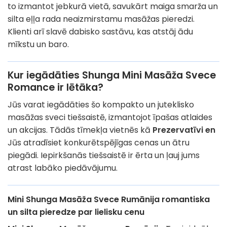
to izmantot jebkurā vietā, savukārt maiga smarža un
silta eļļa rada neaizmirstamu masāžas pieredzi.
Klienti arī slavē dabisko sastāvu, kas atstāj ādu
mīkstu un baro.
Kur iegādāties Shunga Mini Masāža Svece
Romance ir lētāka?
Jūs varat iegādāties šo kompakto un juteklisko
masāžas sveci tiešsaistē, izmantojot īpašas atlaides
un akcijas. Tādās tīmekļa vietnēs kā
Prezervatīvi en
Jūs atradīsiet konkurētspējīgas cenas un ātru
piegādi. Iepirkšanās tiešsaistē ir ērta un ļauj jums
atrast labāko piedāvājumu.
Mini Shunga Masāža Svece Rumānija romantiska
un silta pieredze par lielisku cenu