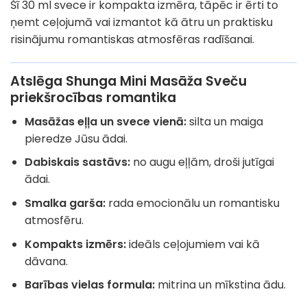
Šī 30 ml svece ir kompakta izmēra, tāpēc ir ērti to
ņemt ceļojumā vai izmantot kā ātru un praktisku
risinājumu romantiskas atmosfēras radīšanai.
Atslēga Shunga Mini Masāža Sveču
priekšrocības romantika
Masāžas eļļa un svece vienā:
silta un maiga
pieredze Jūsu ādai.
Dabiskais sastāvs:
no augu eļļām, droši jutīgai
ādai.
Smalka garša:
rada emocionālu un romantisku
atmosfēru.
Kompakts izmērs:
ideāls ceļojumiem vai kā
dāvana.
Barības vielas formula:
mitrina un mīkstina ādu.