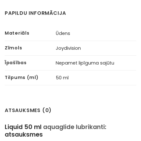
PAPILDU INFORMĀCIJA
Materiāls
Ūdens
Zīmols
Joydivision
Īpašības
Nepamet lipīguma sajūtu
Tilpums (ml)
50 ml
ATSAUKSMES (0)
Liquid 50 ml
aquaglide lubrikanti
:
atsauksmes