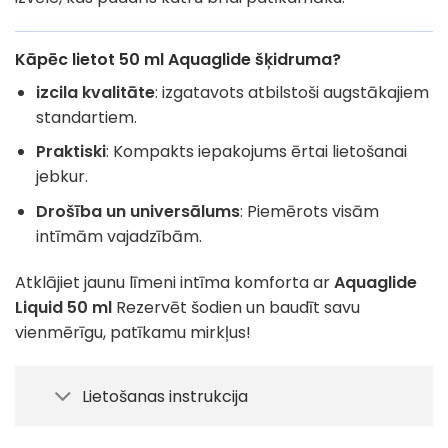
Kāpēc lietot 50 ml Aquaglide šķidruma?
izcila kvalitāte
: izgatavots atbilstoši augstākajiem
standartiem.
Praktiski
: Kompakts iepakojums ērtai lietošanai
jebkur.
Drošība un universālums
: Piemērots visām
intīmām vajadzībām.
Atklājiet jaunu līmeni intīma komforta ar
Aquaglide
Liquid 50 ml
Rezervēt šodien un baudīt savu
vienmērīgu, patīkamu mirkļus!
Lietošanas instrukcija