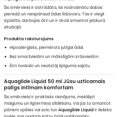
Šis smērviela ir izstrādāta, lai nodrošinātu dabas
pieredzi un neapdraud ādas līdzsvaru. Tas ir viegli
izplatīts, darbojas ātri un ir droši izmantot jebkurā
situācijā.
Produkta raksturojums
Hipoalerģisks, piemērots jutīgai ādai.
Bez smaržvielām un mākslīgām krāsvielām.
Ātri noskalo un neatstāj lipīguma sajūtu.
Aquaglide Liquid 50 ml Jūsu uzticamais
palīgs intīmam komfortam
Šis smērviela ir praktisks risinājums, meklējot
maigumu un ilgtermiņa slīdēšanu. Vai jūs to izmantot
pāriem spēles vai solo fun
Aquaglide Liquid
ir lieliska
izvēle, kas padarīs katru brīdi patīkamāku.