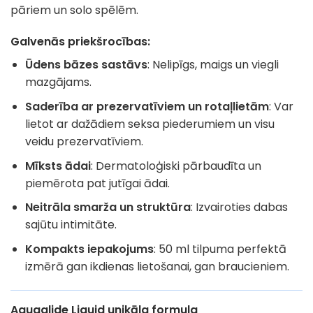
pāriem un solo spēlēm.
Galvenās priekšrocības:
Ūdens bāzes sastāvs
: Nelipīgs, maigs un viegli
mazgājams.
Saderība ar prezervatīviem un rotaļlietām
: Var
lietot ar dažādiem seksa piederumiem un visu
veidu prezervatīviem.
Mīksts ādai
: Dermatoloģiski pārbaudīta un
piemērota pat jutīgai ādai.
Neitrāla smarža un struktūra
: Izvairoties dabas
sajūtu intimitāte.
Kompakts iepakojums
: 50 ml tilpuma perfektā
izmērā gan ikdienas lietošanai, gan braucieniem.
Aquaglide Liquid unikāla formula