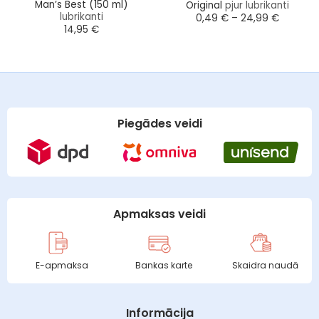
Man’s Best (150 ml)
Original
pjur lubrikanti
lubrikanti
Price
0,49
€
–
24,99
€
range:
14,95
€
0,49 €
through
24,99 €
Piegādes veidi
Apmaksas veidi
E-apmaksa
Bankas karte
Skaidra naudā
Informācija