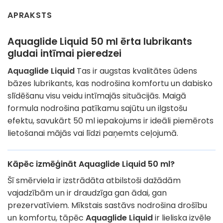
APRAKSTS
Aquaglide Liquid 50 ml ērta lubrikants
gludai intīmai pieredzei
Aquaglide Liquid
Tas ir augstas kvalitātes ūdens
bāzes lubrikants, kas nodrošina komfortu un dabisko
slīdēšanu visu veidu intīmajās situācijās. Maigā
formula nodrošina patīkamu sajūtu un ilgstošu
efektu, savukārt 50 ml iepakojums ir ideāli piemērots
lietošanai mājās vai līdzi paņemts ceļojumā.
Kāpēc izmēģināt Aquaglide Liquid 50 ml?
Šī smērviela ir izstrādāta atbilstoši dažādām
vajadzībām un ir draudzīga gan ādai, gan
prezervatīviem. Mīkstais sastāvs nodrošina drošību
un komfortu, tāpēc
Aquaglide Liquid
ir lieliska izvēle