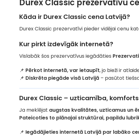
Durex Classic prezervatīvu c
Kāda ir Durex Classic cena Latvijā?
Durex Classic prezervatīvi pieder vidējai cenu kat
Kur pirkt izdevīgāk internetā?
Vislabāk šos prezervatīvus iegādāties
Prezervati
📌
Pērkot internetā, var ietaupīt
, jo bieži ir atl
📌
Diskrēta piegāde visā Latvijā
– pasūtot tiešsa
Durex Classic – uzticamība, komforts
Ja meklējat
augstas kvalitātes, uzticamus un ē
Pateicoties to plānajai struktūrai, papildu lubri
📌
Iegādājieties internetā Latvijā par labāko c