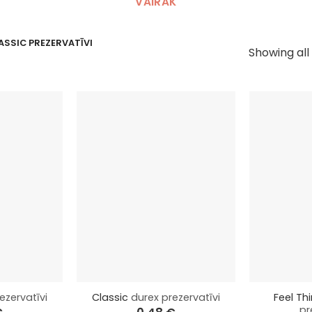
VAIRĀK
ASSIC PREZERVATĪVI
Showing all 
+
+
Feel Th
ezervatīvi
Classic
durex prezervatīvi
pr