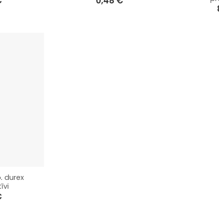
€
0,48
€
b.
durex
īvi
€