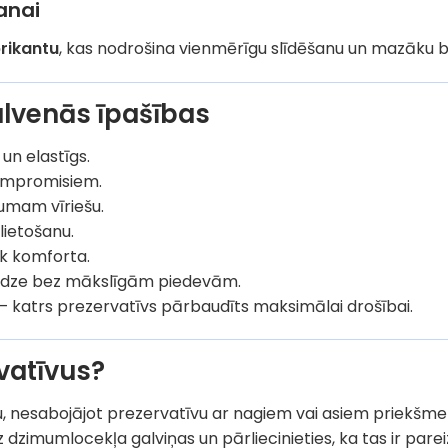
anai
brikantu
, kas nodrošina vienmērīgu slīdēšanu un mazāku b
alvenās īpašības
 un elastīgs.
ompromisiem.
umam vīriešu.
lietošanu.
āk komforta.
edze bez mākslīgām piedevām.
– katrs prezervatīvs pārbaudīts maksimālai drošībai.
rvatīvus?
ju, nesabojājot prezervatīvu ar nagiem vai asiem priekšme
 dzimumlocekļa galviņas un pārliecinieties, ka tas ir parei