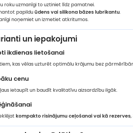
u roku uzmanīgi to uztiniet līdz pamatnei.
mantot papildu
ūdens vai silikona bāzes lubrikantu
.
nīgi noņemiet un izmetiet atkritumos.
rianti un iepakojumi
oti ikdienas lietošanai
ēle tiem, kas vēlas uzturēt optimālu krājumu bez pārmērībā
abāku cenu
ļaus ietaupīt un baudīt kvalitatīvu aizsardzību ilgāk.
mēģināšanai
eklējat
kompakto risinājumu ceļošanai vai kā rezerves
,