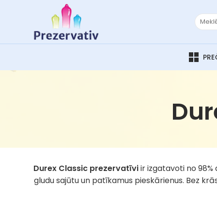
Skip
to
Meklēt:
content
Dur
Durex Classic prezervatīvi
ir izgatavoti no 98%
gludu sajūtu un patīkamus pieskārienus. Bez krāsa