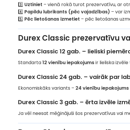
3️⃣
Uztiniet
– vienā rokā turot prezervatīvu, ar otr
4️⃣
Papildu lubrikants (pēc vajadzības)
– var iz
5️⃣
Pēc lietošanas izmetiet
– pēc lietošanas uzma
Durex Classic prezervatīvu va
Durex Classic 12 gab. – lieliski piemēr
Standarta
12 vienību iepakojums
ir lieliska izv
Durex Classic 24 gab. – vairāk par l
Ekonomiskāks variants –
24 vienību iepakojums
Durex Classic 3 gab. – ērta izvēle iz
Ja vēl neesat mēģinājuši šos prezervatīvus vai m