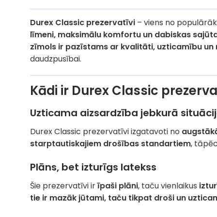
Durex Classic prezervatīvi
– viens no populārāka
līmeni, maksimālu komfortu un dabiskas sajūt
zīmols ir pazīstams ar kvalitāti, uzticamību un
daudzpusībai.
Kādi ir Durex Classic prezerva
Uzticama aizsardzība jebkurā situāci
Durex Classic prezervatīvi izgatavoti no
augstākā
starptautiskajiem drošības standartiem
, tāpēc
Plāns, bet izturīgs latekss
Šie prezervatīvi ir
īpaši plāni
, taču vienlaikus
iztur
tie ir mazāk jūtami, taču tikpat droši un uztica