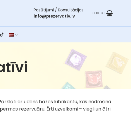
Pasūtījumi / Konsultācijas
0,00
€
info@prezervativ.lv
tīvi
ārklāti ar ūdens bāzes lubrikantu, kas nodrošina
permas rezervuāru. Ērti uzvelkami – viegli un ātri