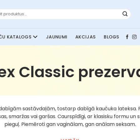
JAUNUMI
AKCIJAS
BLOGS
ex Classic prezerva
 dabīgām sastāvdaļām, tostarp dabīgā kaučuka lateksa. P
s, smaržas vai garšas. Caurspīdīgi, ar klasisku formu un s
pieguļ. Piemēroti gan vaginālam, gan anālam seksam.