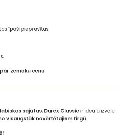
os īpaši pieprasītus.
s.
par zemāku cenu
.
dabiskas sajūtas
,
Durex Classic
ir ideāla izvēle.
ni no visaugstāk novērtētajiem tirgū
.
ē!