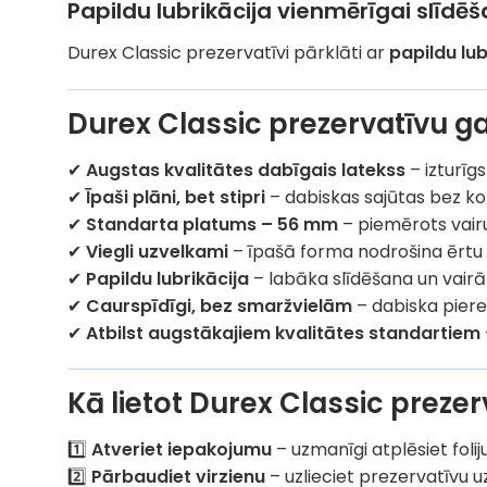
Papildu lubrikācija vienmērīgai slīdēš
Durex Classic prezervatīvi pārklāti ar
papildu lu
Durex Classic prezervatīvu g
✔
Augstas kvalitātes dabīgais latekss
– izturīgs
✔
Īpaši plāni, bet stipri
– dabiskas sajūtas bez k
✔
Standarta platums – 56 mm
– piemērots vair
✔
Viegli uzvelkami
– īpašā forma nodrošina ērtu 
✔
Papildu lubrikācija
– labāka slīdēšana un vair
✔
Caurspīdīgi, bez smaržvielām
– dabiska pier
✔
Atbilst augstākajiem kvalitātes standartiem
Kā lietot Durex Classic preze
1️⃣
Atveriet iepakojumu
– uzmanīgi atplēsiet foli
2️⃣
Pārbaudiet virzienu
– uzlieciet prezervatīvu uz