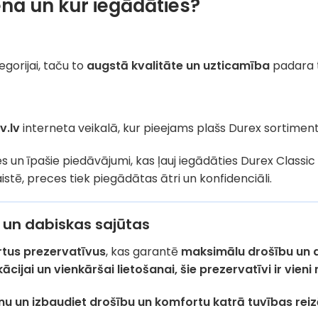
ena un kur iegādāties?
egorijai, taču to
augstā kvalitāte un uzticamība
padara t
v.lv
interneta veikalā, kur pieejams plašs Durex sortiment
aides un īpašie piedāvājumi, kas ļauj iegādāties Durex Classic
istē, preces tiek piegādātas ātri un konfidenciāli.
 un dabiskas sajūtas
rtus prezervatīvus
, kas garantē
maksimālu drošību un 
kācijai un vienkāršai lietošanai, šie prezervatīvi ir vie
enu un izbaudiet drošību un komfortu katrā tuvības reiz