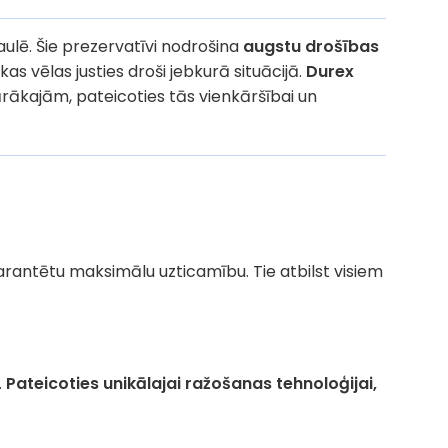
ulē. Šie prezervatīvi nodrošina
augstu drošības
kas vēlas justies droši jebkurā situācijā.
Durex
ulārākajām, pateicoties tās vienkāršībai un
 garantētu maksimālu uzticamību. Tie atbilst visiem
.
Pateicoties unikālajai ražošanas tehnoloģijai,