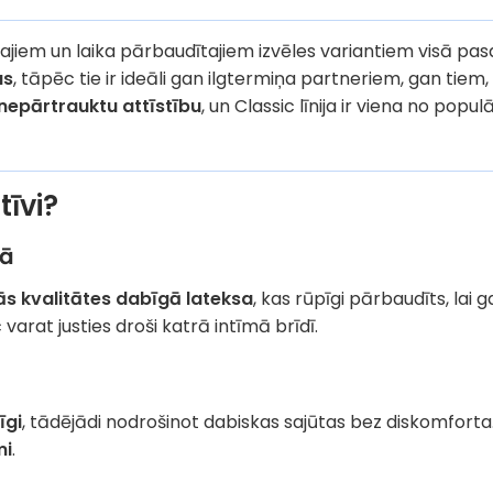
jiem un laika pārbaudītajiem izvēles variantiem visā pasa
as
, tāpēc tie ir ideāli gan ilgtermiņa partneriem, gan tiem, 
 nepārtrauktu attīstību
, un Classic līnija ir viena no pop
tīvi?
jā
s kvalitātes dabīgā lateksa
, kas rūpīgi pārbaudīts, lai
 varat justies droši katrā intīmā brīdī.
īgi
, tādējādi nodrošinot dabiskas sajūtas bez diskomforta
mi
.