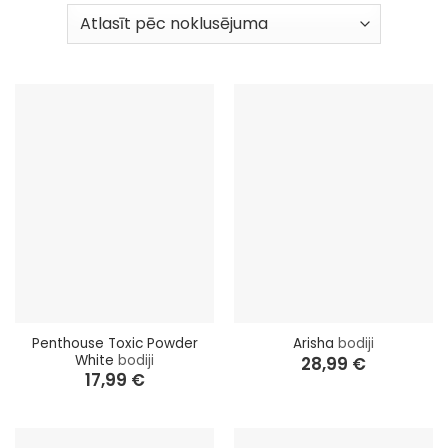
tāpēc katra sieviete var atrast to, kas atbilst viņas
stilam un noskaņojumam.
Penthouse Toxic Powder
Arisha
bodiji
White
bodiji
28,99
€
17,99
€