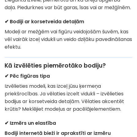
daļa. Piedurknes var būt garas, īsas vai ar mežģīnēm.
✔ Bodiji ar korsetveida detaļām
Modeļi ar mežģēm vai figūru veidojošām šuvēm, kas
vēl vairāk izceļ vidukli un veido dziļāku pavedināšanas
efektu.
Kā izvēlēties piemērotāko bodiju?
✔ Pēc figūras tipa
Izvēlieties modeli, kas izceļ jūsu ķermeņa
priekšrocības. Ja vēlaties izcelt vidukli – izvēlieties
bodijus ar korsetveida detaļām. Vēlaties akcentēt
krūtis? Meklējiet modeļus ar pacēlājelementiem.
✔ Izmērs un elastība
Bodiji internetā bieži ir aprakstīti ar izmēru