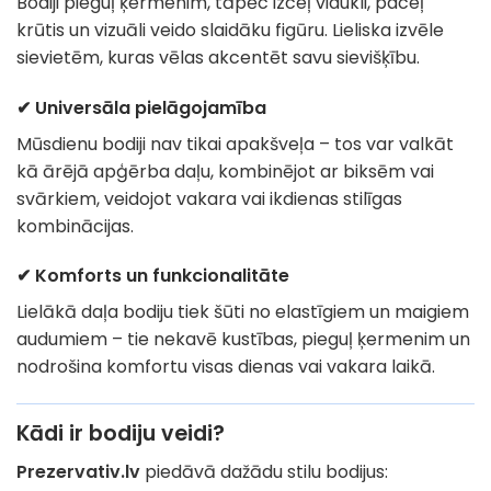
Bodiji pieguļ ķermenim, tāpēc izceļ vidukli, paceļ
krūtis un vizuāli veido slaidāku figūru. Lieliska izvēle
sievietēm, kuras vēlas akcentēt savu sievišķību.
✔ Universāla pielāgojamība
Mūsdienu bodiji nav tikai apakšveļa – tos var valkāt
kā ārējā apģērba daļu, kombinējot ar biksēm vai
svārkiem, veidojot vakara vai ikdienas stilīgas
kombinācijas.
✔ Komforts un funkcionalitāte
Lielākā daļa bodiju tiek šūti no elastīgiem un maigiem
audumiem – tie nekavē kustības, pieguļ ķermenim un
nodrošina komfortu visas dienas vai vakara laikā.
Kādi ir bodiju veidi?
Prezervativ.lv
piedāvā dažādu stilu bodijus: