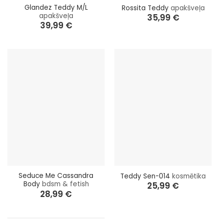
Glandez Teddy M/L
Rossita Teddy
apakšveļa
apakšveļa
35,99
€
39,99
€
Seduce Me Cassandra
Teddy Sen-014
kosmētika
Body
bdsm & fetish
25,99
€
28,99
€