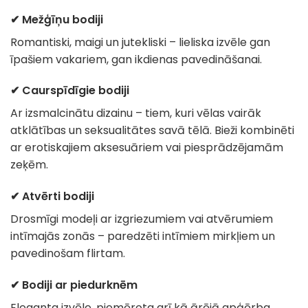
✔ Mežģīņu bodiji
Romantiski, maigi un jutekliski – lieliska izvēle gan
īpašiem vakariem, gan ikdienas pavedināšanai.
✔ Caurspīdīgie bodiji
Ar izsmalcinātu dizainu – tiem, kuri vēlas vairāk
atklātības un seksualitātes savā tēlā. Bieži kombinēti
ar erotiskajiem aksesuāriem vai piesprādzējamām
zeķēm.
✔ Atvērti bodiji
Drosmīgi modeļi ar izgriezumiem vai atvērumiem
intīmajās zonās – paredzēti intīmiem mirkļiem un
pavedinošam flirtam.
✔ Bodiji ar piedurknēm
Eleganta izvēle, piemērota arī kā ārējā apģērba