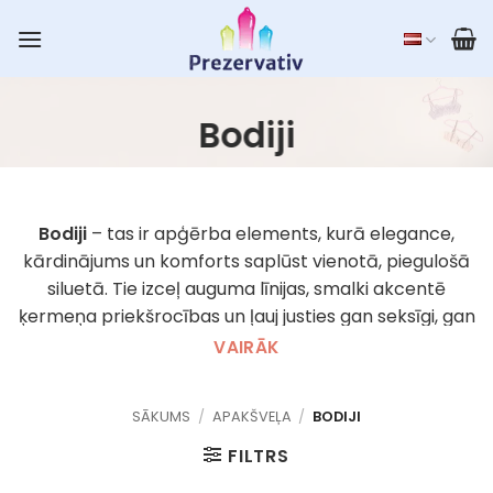
Skip
to
content
Bodiji
Bodiji
– tas ir apģērba elements, kurā elegance,
kārdinājums un komforts saplūst vienotā, piegulošā
siluetā. Tie izceļ auguma līnijas, smalki akcentē
ķermeņa priekšrocības un ļauj justies gan seksīgi, gan
pārliecināti. Tie var būt gan kā apakšveļa, gan kā
VAIRĀK
daļa no ārējā apģērba – kombinējami ar svārkiem,
biksēm vai žaketi.
SĀKUMS
/
APAKŠVEĻA
/
BODIJI
Atkarībā no materiāla, piegriezuma un dizaina, bodiji
FILTRS
var būt no smalki pavedinošiem līdz izaicinošiem,