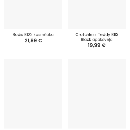
Crotchless Teddy B113
Bodis B122
kosmētika
Black
apakšveļa
21,99
€
19,99
€