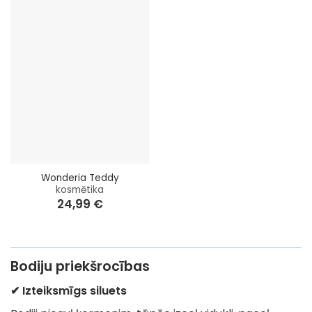
Wonderia Teddy
kosmētika
24,99
€
Bodiju priekšrocības
✔ Izteiksmīgs siluets