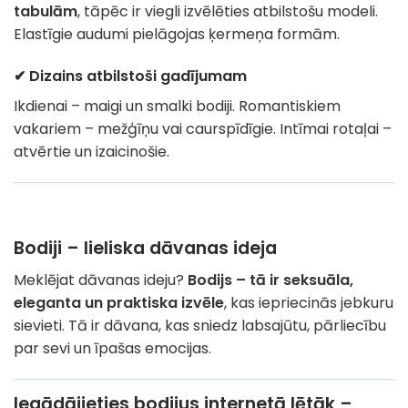
tabulām
, tāpēc ir viegli izvēlēties atbilstošu modeli.
Elastīgie audumi pielāgojas ķermeņa formām.
✔ Dizains atbilstoši gadījumam
Ikdienai – maigi un smalki bodiji. Romantiskiem
vakariem – mežģīņu vai caurspīdīgie. Intīmai rotaļai –
atvērtie un izaicinošie.
Bodiji – lieliska dāvanas ideja
Meklējat dāvanas ideju?
Bodijs – tā ir seksuāla,
eleganta un praktiska izvēle
, kas iepriecinās jebkuru
sievieti. Tā ir dāvana, kas sniedz labsajūtu, pārliecību
par sevi un īpašas emocijas.
Iegādājieties bodijus internetā lētāk –