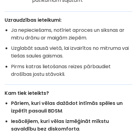
patīkamām sajūtām.
Uzraudzības ieteikumi
:
Ja nepieciešams, notīriet aproces un siksnas ar
mitru drānu ar maigām ziepēm.
Uzglabāt sausā vietā, lai izvairītos no mitruma vai
tiešas saules gaismas.
Pirms katras lietošanas reizes pārbaudiet
drošības jostu stāvokli.
Kam tiek ieteikts?
Pāriem, kuri vēlas dažādot intīmās spēles un
izpētīt pasauli BDSM
.
Iesācējiem, kuri vēlas izmēģināt mīkstu
savaldību bez diskomforta
.