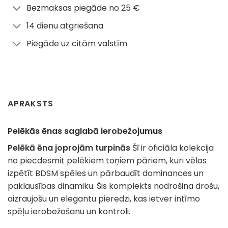
Bezmaksas piegāde no 25 €
14 dienu atgriešana
Piegāde uz citām valstīm
APRAKSTS
Pelēkās ēnas saglabā ierobežojumus
Pelēkā ēna joprojām turpinās
Šī ir oficiāla kolekcija
no piecdesmit pelēkiem toņiem pāriem, kuri vēlas
izpētīt BDSM spēles un pārbaudīt dominances un
paklausības dinamiku. Šis komplekts nodrošina drošu,
aizraujošu un elegantu pieredzi, kas ietver intīmo
spēļu ierobežošanu un kontroli.