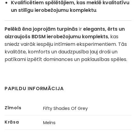
Kvalificētiem spēlētājiem, kas meklē kvalitatīvu
un stilīgu ierobežojumu komplektu
.
Pelēkā ēna joprojām turpinās
ir
elegants, ērts un
aizraujošs BDSM ierobežojumu komplekts
, kas
sniedz vairāk iespēju intīmiem eksperimentiem. Tās
kvalitāte, komforts un daudzpusība ļauj droši un
patīkami izpētīt dominances un paklausības spēles.
PAPILDU INFORMĀCIJA
Zīmols
Fifty Shades Of Grey
Krāsa
Melns