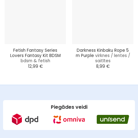
Fetish Fantasy Series
Darkness Kinbaku Rope 5
Lovers Fantasy Kit BDSM
m Purple
virknes / lentes /
bdsm & fetish
saitītes
12,99
€
8,99
€
Piegādes veidi