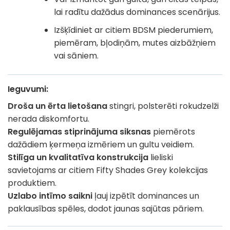
lai radītu dažādus dominances scenārijus.
Izšķīdiniet ar citiem BDSM piederumiem,
piemēram, bļodiņām, mutes aizbāžņiem
vai sāniem.
Ieguvumi
:
Droša un ērta lietošana
stingri, polsterēti rokudzelži
nerada diskomfortu.
Regulējamas stiprinājuma siksnas
piemērots
dažādiem ķermeņa izmēriem un gultu veidiem.
Stilīga un kvalitatīva konstrukcija
lieliski
savietojams ar citiem Fifty Shades Grey kolekcijas
produktiem.
Uzlabo intīmo saikni
ļauj izpētīt dominances un
paklausības spēles, dodot jaunas sajūtas pāriem.