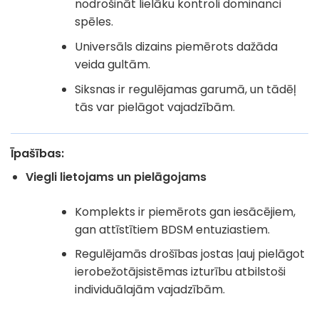
nodrošināt lielāku kontroli dominanci
spēles.
Universāls dizains piemērots dažāda
veida gultām.
Siksnas ir regulējamas garumā, un tādēļ
tās var pielāgot vajadzībām.
Īpašības
:
Viegli lietojams un pielāgojams
Komplekts ir piemērots gan iesācējiem,
gan attīstītiem BDSM entuziastiem.
Regulējamās drošības jostas ļauj pielāgot
ierobežotājsistēmas izturību atbilstoši
individuālajām vajadzībām.