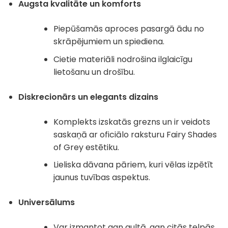
Augsta kvalitāte un komforts
Piepūšamās aproces pasargā ādu no
skrāpējumiem un spiediena.
Cietie materiāli nodrošina ilglaicīgu
lietošanu un drošību.
Diskrecionārs un elegants dizains
Komplekts izskatās grezns un ir veidots
saskaņā ar oficiālo raksturu Fairy Shades
of Grey estētiku.
Lieliska dāvana pāriem, kuri vēlas izpētīt
jaunus tuvības aspektus.
Universālums
Var izmantot gan gultā, gan citās telpās,