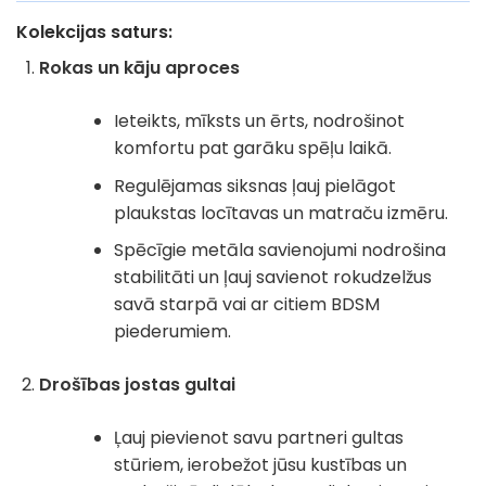
Kolekcijas saturs
:
Rokas un kāju aproces
Ieteikts, mīksts un ērts, nodrošinot
komfortu pat garāku spēļu laikā.
Regulējamas siksnas ļauj pielāgot
plaukstas locītavas un matraču izmēru.
Spēcīgie metāla savienojumi nodrošina
stabilitāti un ļauj savienot rokudzelžus
savā starpā vai ar citiem BDSM
piederumiem.
Drošības jostas gultai
Ļauj pievienot savu partneri gultas
stūriem, ierobežot jūsu kustības un