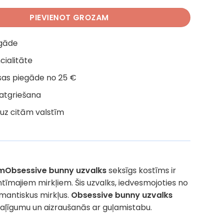
PIEVIENOT GROZAM
egāde
cialitāte
as piegāde no 25 €
 atgriešana
uz citām valstīm
em
Obsessive bunny uzvalks
seksīgs kostīms ir
tīmajiem mirkļiem. Šis uzvalks, iedvesmojoties no
romantiskus mirkļus.
Obsessive bunny uzvalks
taļīgumu un aizraušanās ar guļamistabu.