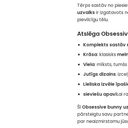
Tērps sastāv no piesie
uzvalks
ir izgatavots 
pievilcīgu tēlu.
Atslēga
Obsessiv
Komplekts sastāv 
Krāsa
: klasisks
mel
Viela
: mīksts, tumšs
Jutīgs dizains
: izce
Lieliska izvēle īp
sieviešu apavi
Lai r
Šī
Obsessive bunny u
pārsteigtu savu partne
par neaizmirstamu jūs