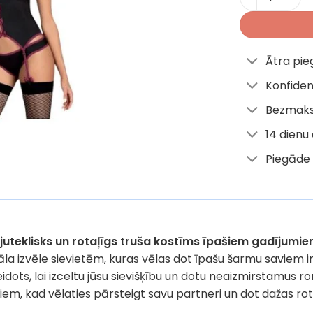
Ātra pi
Konfiden
Bezmaks
14 dienu
Piegāde 
juteklisks un rotaļīgs truša kostīms īpašiem gadījumi
la izvēle sievietēm, kuras vēlas dot īpašu šarmu saviem in
 veidots, lai izceltu jūsu sievišķību un dotu neaizmirstamus 
iem, kad vēlaties pārsteigt savu partneri un dot dažas ro