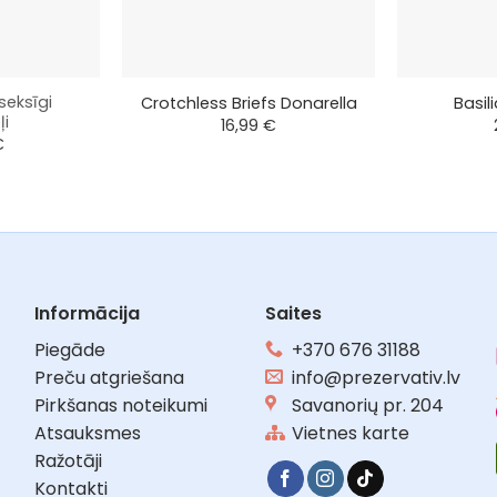
+
+
seksīgi
Crotchless Briefs Donarella
Basil
ļi
16,99
€
€
Informācija
Saites
Piegāde
+370 676 31188
Preču atgriešana
info@prezervativ.lv
Pirkšanas noteikumi
Savanorių pr. 204
Atsauksmes
Vietnes karte
Ražotāji
Kontakti