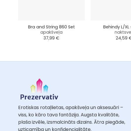
+
+
Bra and String 860 Set
Behindy L/XL
apakšveļa
naktsve
37,99
€
24,59
Erotiskas rotaļlietas, apakšveļa un aksesuāri –
viss, ko kāro tava fantāzija. Augsta kvalitāte,
plaša izvēle, izsmalcināts dizains. Ātra piegāde,
uzticamība un konfidencialitāte.