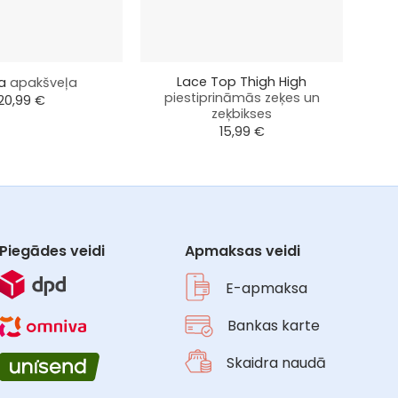
+
+
Lace Top Thigh High
ia
apakšveļa
piestiprināmās zeķes un
20,99
€
zeķbikses
15,99
€
Piegādes veidi
Apmaksas veidi
E-apmaksa
Bankas karte
Skaidra naudā