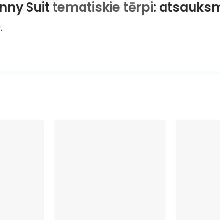
nny Suit
tematiskie tērpi
: atsauks
.