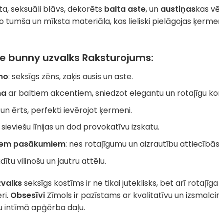
ta, seksuāli blāvs, dekorēts
balta aste
, un
austiņas
kas vē
no tumša un mīksta materiāla, kas lieliski pielāgojas ķ
e bunny uzvalks
Raksturojums:
no
: seksīgs zēns, zaķis ausis un aste.
na
ar baltiem akcentiem, sniedzot elegantu un rotaļīgu ko
 un ērts, perfekti ievērojot ķermeni.
ļ sieviešu līnijas un dod provokatīvu izskatu.
ašiem pasākumiem
: nes rotaļīgumu un aizrautību attiecībās
adītu vilinošu un jautru attēlu.
zvalks
seksīgs kostīms ir ne tikai juteklisks, bet arī rotaļīg
ri.
Obsesīvi
Zīmols ir pazīstams ar kvalitatīvu un izsmalc
u intīmā apģērba daļu.