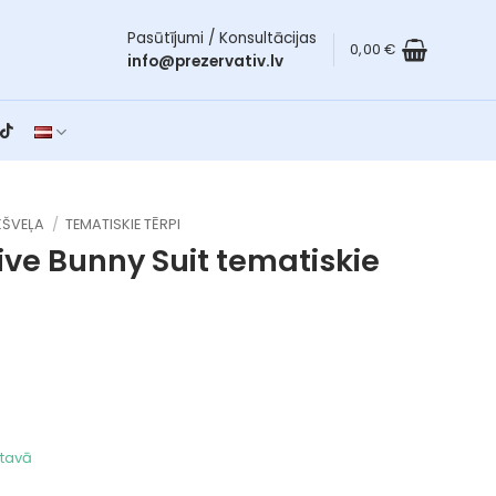
Pasūtījumi / Konsultācijas
0,00
€
info@prezervativ.lv
ŠVEĻA
/
TEMATISKIE TĒRPI
ive Bunny Suit
tematiskie
ktavā
nny Suit daudzums