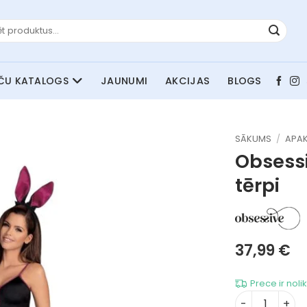
JAUNUMI
AKCIJAS
BLOGS
SĀKUMS
/
APAK
Obsess
tērpi
37,99
€
Prece ir noli
Obsessive Bu