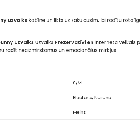
ny uzvalks
kabīne un likts uz zaķu ausīm, lai radītu rotaļīg
bunny uzvalks
Uzvalks
Prezervatīvi en
interneta veikals p
mu radīt neaizmirstamus un emocionālus mirkļus!
S/M
Elastāns, Nailons
Melns