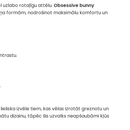
l uzlabo rotaļīgu attēlu.
Obsessive bunny
ermeņa formām, nodrošinot maksimālu komfortu un
ntrastu.
.
a lieliska izvēle tiem, kas vēlas izrotāt greznotu un
inātu dizainu, tāpēc šis uzvalks neapšaubāmi kļūs